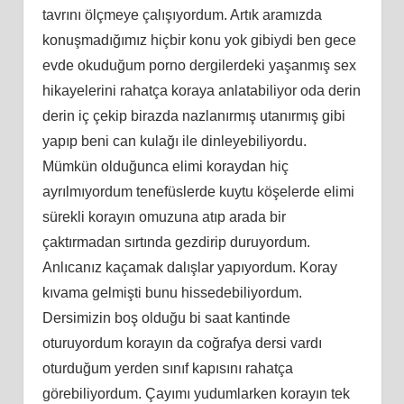
tavrını ölçmeye çalışıyordum. Artık aramızda
konuşmadığımız hiçbir konu yok gibiydi ben gece
evde okuduğum porno dergilerdeki yaşanmış sex
hikayelerini rahatça koraya anlatabiliyor oda derin
derin iç çekip birazda nazlanırmış utanırmış gibi
yapıp beni can kulağı ile dinleyebiliyordu.
Mümkün olduğunca elimi koraydan hiç
ayrılmıyordum tenefüslerde kuytu köşelerde elimi
sürekli korayın omuzuna atıp arada bir
çaktırmadan sırtında gezdirip duruyordum.
Anlıcanız kaçamak dalışlar yapıyordum. Koray
kıvama gelmişti bunu hissedebiliyordum.
Dersimizin boş olduğu bi saat kantinde
oturuyordum korayın da coğrafya dersi vardı
oturduğum yerden sınıf kapısını rahatça
görebiliyordum. Çayımı yudumlarken korayın tek