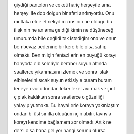
giydiği pantolon ve ceketi hariç herşeyile ama
herşeyi ile dob dolgun bir afeti andırıyordu. Onu
mutlaka elde etmeliydim cinsinin ne olduğu bu
ilişkinin ne anlama geldiği kimin ne düşüneceği
umurumda bile değildi tek istediğim ona ve onun
bembeyaz bedenine bir kere bile olsa sahip
olmaktı. Benim için fantazilerin en büyüğü korayı
banyoda elbiseleriyle beraber suyun altında
saatlerce yıkanmasını izlemek ve sonra ıslak
elbiselerini sıcak suyun etkisiyle buram buram
terleyen vücudundan teker teker ayırmak ve çırıl
çıplak kaldıktan sonra saatlerce o güzelliği
yalayıp yutmaktı. Bu hayallerle koraya yakınlaştım
ondan bi üst sınıfta olduğum için abilik tavrıyla
korayı kendime bağlamam zor olmadı. Artık ne
dersi olsa bana geliyor hangi sorunu olursa