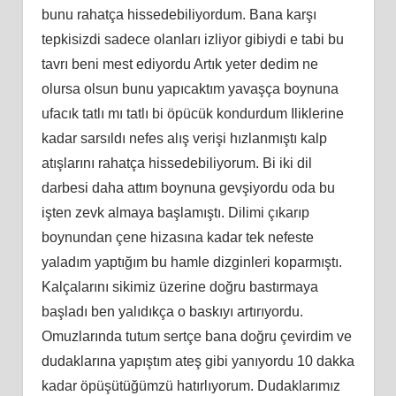
bunu rahatça hissedebiliyordum. Bana karşı
tepkisizdi sadece olanları izliyor gibiydi e tabi bu
tavrı beni mest ediyordu Artık yeter dedim ne
olursa olsun bunu yapıcaktım yavaşça boynuna
ufacık tatlı mı tatlı bi öpücük kondurdum Iliklerine
kadar sarsıldı nefes alış verişi hızlanmıştı kalp
atışlarını rahatça hissedebiliyorum. Bi iki dil
darbesi daha attım boynuna gevşiyordu oda bu
işten zevk almaya başlamıştı. Dilimi çıkarıp
boynundan çene hizasına kadar tek nefeste
yaladım yaptığım bu hamle dizginleri koparmıştı.
Kalçalarını sikimiz üzerine doğru bastırmaya
başladı ben yalıdıkça o baskıyı artırıyordu.
Omuzlarında tutum sertçe bana doğru çevirdim ve
dudaklarına yapıştım ateş gibi yanıyordu 10 dakka
kadar öpüşütüğümzü hatırlıyorum. Dudaklarımız