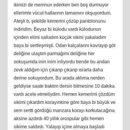
ikimizi de memnun ederken ben boş durmuyor
ellerimle vücut hatlarının tamamını okşuyordum.
Ateşli b, şekilde kemerini çözüp pantolonunu
indiridim. Beyaz bi külodu vardı külodunun
içinden elimi salladım küçük sikini yakaladım
baya bi sertleşmişti. Odan kalçalarını kavrayıp göt
deliğine ulaştım parmağımı deliğine her
sokuşumda inin inim inliyordu bende bu andan
zevk aldığım için çıkarıp çıkarıp ısrarla daha
derine sokuyordum. Bu arada aklıma nerden
geldiyse saate baktım dersin bitmesine 10 dakika
vardı acele etmeliydim. Hemen kemerimi çözdüm
sikimi çıkardım korayınkine göre baya bi büyük ve
sem sertti gördüğü manzara korayı korkutacağına
aksine azdırdı 40 yıllık orospular gibi hemen
sikime saldırdı. Yalayıp içine almaya başladı