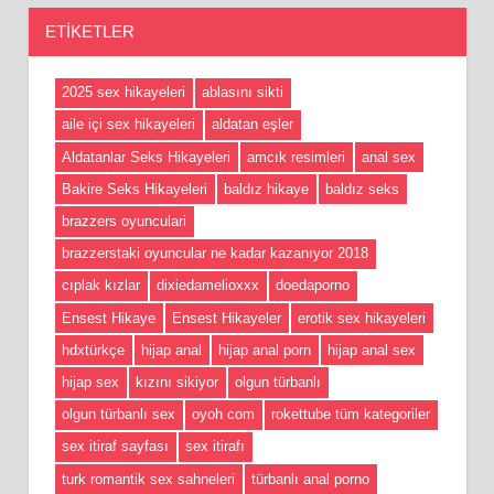
ETIKETLER
2025 sex hikayeleri
ablasını sikti
aile içi sex hikayeleri
aldatan eşler
Aldatanlar Seks Hikayeleri
amcık resimleri
anal sex
Bakire Seks Hikayeleri
baldız hikaye
baldız seks
brazzers oyunculari
brazzerstaki oyuncular ne kadar kazanıyor 2018
cıplak kızlar
dixiedamelioxxx
doedaporno
Ensest Hikaye
Ensest Hikayeler
erotik sex hikayeleri
hdxtürkçe
hijap anal
hijap anal porn
hijap anal sex
hijap sex
kızını sikiyor
olgun türbanlı
olgun türbanlı sex
oyoh com
rokettube tüm kategoriler
sex itiraf sayfası
sex itirafı
turk romantik sex sahneleri
türbanlı anal porno