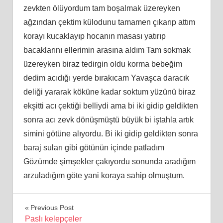
zevkten ölüyordum tam boşalmak üzereyken
ağzından çektim külodunu tamamen çıkarıp attım
korayı kucaklayıp hocanın masası yatırıp
bacaklarını ellerimin arasına aldım Tam sokmak
üzereyken biraz tedirgin oldu korma bebeğim
dedim acıdığı yerde bırakıcam Yavaşca daracık
deliği yararak köküne kadar soktum yüzünü biraz
ekşitti acı çektiği belliydi ama bi iki gidip geldikten
sonra acı zevk dönüşmüştü büyük bi iştahla artık
simini götüne alıyordu. Bi iki gidip geldikten sonra
baraj suları gibi götünün içinde patladım
Gözümde şimşekler çakıyordu sonunda aradığım
arzuladığım göte yani koraya sahip olmuştum.
Yazı
Previous Post
Paslı kelepçeler