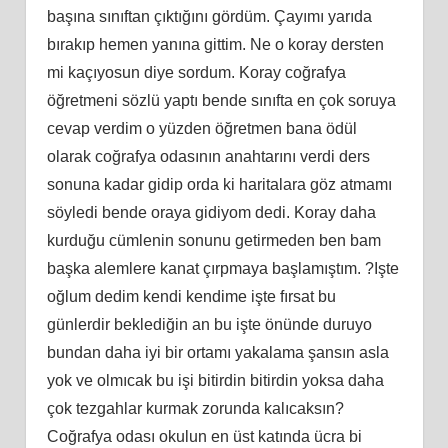
başına sınıftan çıktığını gördüm. Çayımı yarıda
bırakıp hemen yanına gittim. Ne o koray dersten
mi kaçıyosun diye sordum. Koray coğrafya
öğretmeni sözlü yaptı bende sınıfta en çok soruya
cevap verdim o yüzden öğretmen bana ödül
olarak coğrafya odasının anahtarını verdi ders
sonuna kadar gidip orda ki haritalara göz atmamı
söyledi bende oraya gidiyom dedi. Koray daha
kurduğu cümlenin sonunu getirmeden ben bam
başka alemlere kanat çırpmaya başlamıştım. ?Işte
oğlum dedim kendi kendime işte fırsat bu
günlerdir beklediğin an bu işte önünde duruyo
bundan daha iyi bir ortamı yakalama şansın asla
yok ve olmıcak bu işi bitirdin bitirdin yoksa daha
çok tezgahlar kurmak zorunda kalıcaksın?
Coğrafya odası okulun en üst katında ücra bi