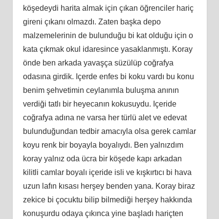
köşedeydi harita almak için çıkan öğrenciler hariç
gireni çıkanı olmazdı. Zaten başka depo
malzemelerinin de bulunduğu bi kat olduğu için o
kata çıkmak okul idaresince yasaklanmıştı. Koray
önde ben arkada yavaşça süzülüp coğrafya
odasına girdik. Içerde enfes bi koku vardı bu konu
benim şehvetimin ceylanımla buluşma anının
verdiği tatlı bir heyecanın kokusuydu. Içeride
coğrafya adına ne varsa her türlü alet ve edevat
bulunduğundan tedbir amacıyla olsa gerek camlar
koyu renk bir boyayla boyalıydı. Ben yalnızdım
koray yalnız oda ücra bir köşede kapı arkadan
kilitli camlar boyalı içeride isli ve kışkırtıcı bi hava
uzun lafın kısası herşey benden yana. Koray biraz
zekice bi çocuktu bilip bilmediği herşey hakkında
konuşurdu odaya çıkınca yine başladı hariçten