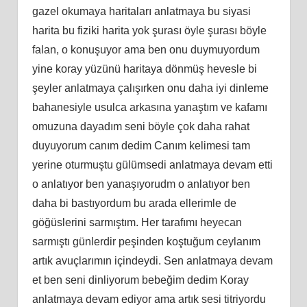
gazel okumaya haritaları anlatmaya bu siyasi
harita bu fiziki harita yok şurası öyle şurası böyle
falan, o konuşuyor ama ben onu duymuyordum
yine koray yüzünü haritaya dönmüş hevesle bi
şeyler anlatmaya çalışırken onu daha iyi dinleme
bahanesiyle usulca arkasına yanaştım ve kafamı
omuzuna dayadım seni böyle çok daha rahat
duyuyorum canım dedim Canım kelimesi tam
yerine oturmuştu gülümsedi anlatmaya devam etti
o anlatıyor ben yanaşıyorudm o anlatıyor ben
daha bi bastıyordum bu arada ellerimle de
göğüslerini sarmıştım. Her tarafımı heyecan
sarmıştı günlerdir peşinden koştuğum ceylanım
artık avuçlarımın içindeydi. Sen anlatmaya devam
et ben seni dinliyorum bebeğim dedim Koray
anlatmaya devam ediyor ama artık sesi titriyordu