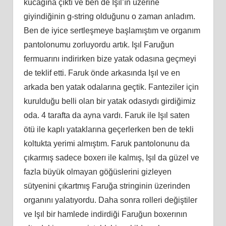
kucağına çıktı ve ben de Işıl’ın üzerine
giyindiğinin g-string olduğunu o zaman anladım.
Ben de iyice sertleşmeye başlamıştım ve organım
pantolonumu zorluyordu artık. Işıl Faruğun
fermuarını indirirken bize yatak odasına geçmeyi
de teklif etti. Faruk önde arkasında Işıl ve en
arkada ben yatak odalarına geçtik. Fanteziler için
kurulduğu belli olan bir yatak odasıydı girdiğimiz
oda. 4 tarafta da ayna vardı. Faruk ile Işıl saten
ötü ile kaplı yataklarına geçerlerken ben de tekli
koltukta yerimi almıştım. Faruk pantolonunu da
çıkarmış sadece boxerı ile kalmış, Işıl da güzel ve
fazla büyük olmayan göğüslerini gizleyen
sütyenini çıkartmış Faruğa stringinin üzerinden
organını yalatıyordu. Daha sonra rolleri değiştiler
ve Işıl bir hamlede indirdiği Faruğun boxerının