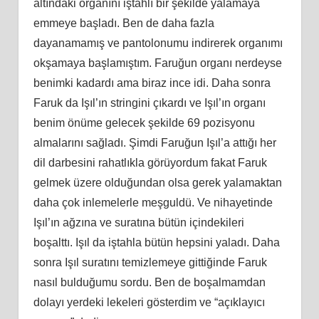
altındaki organını iştahlı bir şekilde yalamaya
emmeye başladı. Ben de daha fazla
dayanamamış ve pantolonumu indirerek organımı
okşamaya başlamıştım. Faruğun organı nerdeyse
benimki kadardı ama biraz ince idi. Daha sonra
Faruk da Işıl’ın stringini çıkardı ve Işıl’ın organı
benim önüme gelecek şekilde 69 pozisyonu
almalarını sağladı. Şimdi Faruğun Işıl’a attığı her
dil darbesini rahatlıkla görüyordum fakat Faruk
gelmek üzere olduğundan olsa gerek yalamaktan
daha çok inlemelerle meşguldü. Ve nihayetinde
Işıl’ın ağzına ve suratına bütün içindekileri
boşalttı. Işıl da iştahla bütün hepsini yaladı. Daha
sonra Işıl suratını temizlemeye gittiğinde Faruk
nasıl bulduğumu sordu. Ben de boşalmamdan
dolayı yerdeki lekeleri gösterdim ve “açıklayıcı