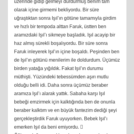
üzerinde gidip gelmeyi durdurmuş benim tam
olarak içine girmemi bekliyordu. Bir süre
uğraştıktan sonra Işıl’ın götüne tamamıyla girdim
ve hızlı bir tempoda alttan Faruk, üstten ben
aramızdaki Işıl’ı sikmeye başladık. Işıl acayip bir
haz almış sürekli boşalıyordu. Bir süre sonra
Faruk inleyerek Işıl’ın içine boşaldı. Peşinden ben
de Işıl’ın götünü menilerim ile doldurdum. Üçümüz
birden yatağa yığıldık. Fakat Işıl’ın durumu
müthişti. Yüzündeki tebessümden aşırı mutlu
olduğu belli idi. Daha sonra üçümüz beraber
aramıza Işıl’ı alarak yattık. Sabaha karşı Işıl
bebeği emzirmek için kalktığında ben de onunla
beraber kalktım ve en büyük fantezim dediği şeyi
gerçekleştirdik Faruk uyuyorken. Bebek Işıl’ı
emerken Işıl da beni emiyordu. 