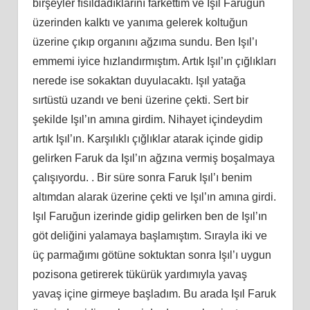
birşeyler fısıldadıklarını farkettim ve Işıl Faruğun
üzerinden kalktı ve yanıma gelerek koltuğun
üzerine çıkıp organını ağzıma sundu. Ben Işıl’ı
emmemi iyice hızlandırmıştım. Artık Işıl’ın çığlıkları
nerede ise sokaktan duyulacaktı. Işıl yatağa
sırtüstü uzandı ve beni üzerine çekti. Sert bir
şekilde Işıl’ın amına girdim. Nihayet içindeydim
artık Işıl’ın. Karşılıklı çığlıklar atarak içinde gidip
gelirken Faruk da Işıl’ın ağzına vermiş boşalmaya
çalışıyordu. . Bir süre sonra Faruk Işıl’ı benim
altımdan alarak üzerine çekti ve Işıl’ın amına girdi.
Işıl Faruğun izerinde gidip gelirken ben de Işıl’ın
göt deliğini yalamaya başlamıştım. Sırayla iki ve
üç parmağımı götüne soktuktan sonra Işıl’ı uygun
pozisona getirerek tükürük yardımıyla yavaş
yavaş içine girmeye başladım. Bu arada Işıl Faruk