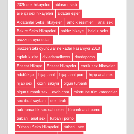
2025 sex hikayeleri
ablasını sikti
aile içi sex hikayeleri
aldatan eşler
Aldatanlar Seks Hikayeleri
amcık resimleri
anal sex
Bakire Seks Hikayeleri
baldız hikaye
baldız seks
brazzers oyunculari
brazzerstaki oyuncular ne kadar kazanıyor 2018
cıplak kızlar
dixiedamelioxxx
doedaporno
Ensest Hikaye
Ensest Hikayeler
erotik sex hikayeleri
hdxtürkçe
hijap anal
hijap anal porn
hijap anal sex
hijap sex
kızını sikiyor
olgun türbanlı
olgun türbanlı sex
oyoh com
rokettube tüm kategoriler
sex itiraf sayfası
sex itirafı
turk romantik sex sahneleri
türbanlı anal porno
türbanlı anal sex
türbanlı porno
Türbanlı Seks Hikayeleri
türbanlı sex