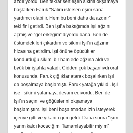
azdırıyordu. Ben tekrar sertleşen sikimi okşamaya
başlarken Faruk “Salim istersen eşim sana
yardımcı olabilir. Hem bu beni daha da azdırır”
teklifini getirdi. Ben Işıl’a baktığımda Işıl ağzını
açmış ve “gel erkeğim” diyordu bana. Ben de
üstümdekileri çıkardım ve sikimi Işıl’ın ağzının
hizasına getirdim. Işıl önüne öpücükler
kondurduğu sikimi bir hamlede ağzına aldı ve
byük bir iştahla yaladı. Cidden çok başarılıydı oral
konusunda. Faruk çığlıklar atarak boşalırken Işıl
da boşalmaya başlamıştı. Faruk yatağa yıklıdı. Işıl
ise . sikimi yalamaya devam ediyordu. Ben de
Işıl’ın saçını ve göğüslerini okşamaya
başlamıştım. Işıl beni boşaltmadan izin isteyerek
içeriye gitti ve yıkanıp geri geldi. Daha sonra “işim
yarım kaldı kocacığım. Tamamlayabilir miyim”