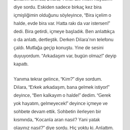
diye sordu. Eskiden sadece birkaç kez bira
içmişliğimin olduğunu söyleyince, “Bira içelim o
halde, evde bira var. Hatta rakı da var istersen!”
dedi. Bira getirdi, içmeye başladık. Ben anlattıkça
o da anlattı, dertleştik. Derken Dilara’nın telefonu
çaldı. Mutfağa geçip konuştu. Yine de sesini
duyuyordum. “Arkadaşım var, bugün olmaz!” deyip
kapattı.
Yanıma tekrar gelince, “Kim?” diye sordum.
Dilara, “Erkek arkadaşım, bana gelmek istiyor!”
deyince, “Ben kalkayım o halde!” dedim. “Gerek
yok hayatım, gelmeyecek!” deyince içmeye ve
sohbete devam ettik. Sohbetin ilerleyen bir
kısmında, “Kocanla aran nasıl? Yani yatak
olayınız nasıl?” diye sordu. Hiç yoktu ki. Anlattım.