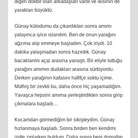
diğeri doktor olan arkadaşları vardı ve ikisinin de
yarakları büyüktü.
Günay külodumu da çıkardıktan sonra amımı
yalayınca iyice ıslandım. Ben de onun yarağını
ağzıma alıp emmeye başladım. Çok iriydi. 10
dakika yalaşmadan sonra hazırdık. Günay
bacaklarımı açıp arasına yanaştı. Bir eliyle tuttuğu
yarağını amımın dudakları arasına sürtüyordu.
Derken yarağının kafasını hafifçe soktu içime.
Müthiş bir zevkti bu, daha önce hiç yaşamadığım.
Yavaşca hepsini amıma yerleştirdikten sonra girip
çıkmalara başladı…
Kocamdan görmediğim bir sikişteydim. Günay
hızlanmaya başladı. Sonra birden ben kendimi
üstte zıplarken buldum. Daha sonra beni domaltıp