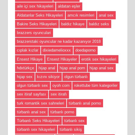
aile içi sex hikayeleri
aldatan eşler
Aldatanlar Seks Hikayeleri
amcık resimleri
anal sex
Bakire Seks Hikayeleri
baldız hikaye
baldız seks
brazzers oyunculari
brazzerstaki oyuncular ne kadar kazanıyor 2018
cıplak kızlar
dixiedamelioxxx
doedaporno
Ensest Hikaye
Ensest Hikayeler
erotik sex hikayeleri
hdxtürkçe
hijap anal
hijap anal porn
hijap anal sex
hijap sex
kızını sikiyor
olgun türbanlı
olgun türbanlı sex
oyoh com
rokettube tüm kategoriler
sex itiraf sayfası
sex itirafı
turk romantik sex sahneleri
türbanlı anal porno
türbanlı anal sex
türbanlı porno
Türbanlı Seks Hikayeleri
türbanlı sex
türbanlı sex hikayeleri
türbanlı sikiş