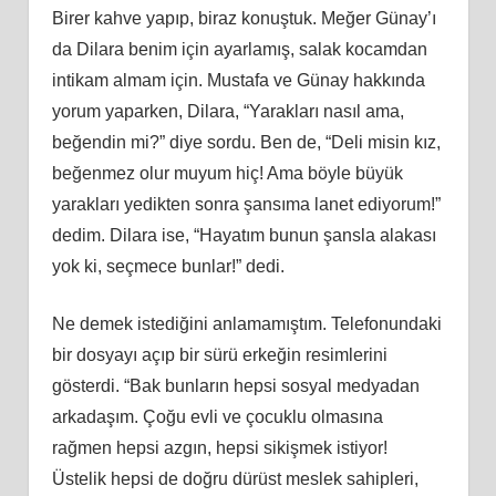
Birer kahve yapıp, biraz konuştuk. Meğer Günay’ı
da Dilara benim için ayarlamış, salak kocamdan
intikam almam için. Mustafa ve Günay hakkında
yorum yaparken, Dilara, “Yarakları nasıl ama,
beğendin mi?” diye sordu. Ben de, “Deli misin kız,
beğenmez olur muyum hiç! Ama böyle büyük
yarakları yedikten sonra şansıma lanet ediyorum!”
dedim. Dilara ise, “Hayatım bunun şansla alakası
yok ki, seçmece bunlar!” dedi.
Ne demek istediğini anlamamıştım. Telefonundaki
bir dosyayı açıp bir sürü erkeğin resimlerini
gösterdi. “Bak bunların hepsi sosyal medyadan
arkadaşım. Çoğu evli ve çocuklu olmasına
rağmen hepsi azgın, hepsi sikişmek istiyor!
Üstelik hepsi de doğru dürüst meslek sahipleri,