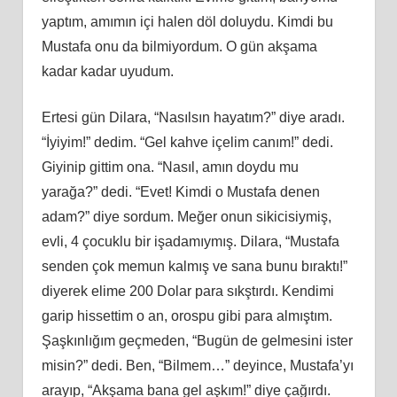
yaptım, amımın içi halen döl doluydu. Kimdi bu
Mustafa onu da bilmiyordum. O gün akşama
kadar kadar uyudum.
Ertesi gün Dilara, “Nasılsın hayatım?” diye aradı.
“İyiyim!” dedim. “Gel kahve içelim canım!” dedi.
Giyinip gittim ona. “Nasıl, amın doydu mu
yarağa?” dedi. “Evet! Kimdi o Mustafa denen
adam?” diye sordum. Meğer onun sikicisiymiş,
evli, 4 çocuklu bir işadamıymış. Dilara, “Mustafa
senden çok memun kalmış ve sana bunu bıraktı!”
diyerek elime 200 Dolar para sıkştırdı. Kendimi
garip hissettim o an, orospu gibi para almıştım.
Şaşkınlığım geçmeden, “Bugün de gelmesini ister
misin?” dedi. Ben, “Bilmem…” deyince, Mustafa’yı
arayıp, “Akşama bana gel aşkım!” diye çağırdı.