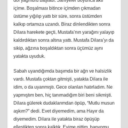
döl yağmuru başladı. Saniyeler boyunca aktı
içime. Boşalması bitince içimden çıkmadan
üstüme yığılıp yattı bir süre, sonra üstümden
kalkıp ortamıza uzandı. Biraz dinlendikten sonra
Dilara harekete geçti, Mustafa’nın yarağını yalayıp
kaldırdıktan sonra altına yattı. Mustafa Dilara’yı da
sikip, ağzına boşaldıktan sonra üçümüz aynı
yatakta uyuduk.
Sabah uyandığımda başımda bir ağrı ve halsizlik
vardı. Mustafa çoktan gitmişti, yatakta Dilara ile
idim, o da uyanmıştı. Gece olanları hatırladım. Ne
yapmıştım ben, hiç tanımadığım biri beni sikmişti.
Dilara gülerek dudaklarımdan öpüp, “Mutlu musun
aşkım?” dedi. Evet diyemedim, ama Hayır da
diyemedim. Dilara ile yatakta biraz öpüşüp
elleştikten sonra kalktık. Evime gittim, banyomu