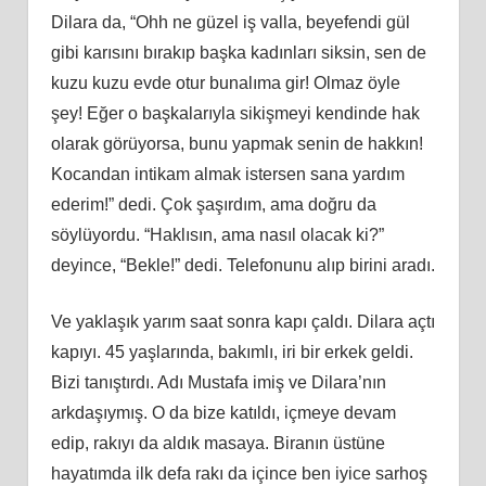
Dilara da, “Ohh ne güzel iş valla, beyefendi gül
gibi karısını bırakıp başka kadınları siksin, sen de
kuzu kuzu evde otur bunalıma gir! Olmaz öyle
şey! Eğer o başkalarıyla sikişmeyi kendinde hak
olarak görüyorsa, bunu yapmak senin de hakkın!
Kocandan intikam almak istersen sana yardım
ederim!” dedi. Çok şaşırdım, ama doğru da
söylüyordu. “Haklısın, ama nasıl olacak ki?”
deyince, “Bekle!” dedi. Telefonunu alıp birini aradı.
Ve yaklaşık yarım saat sonra kapı çaldı. Dilara açtı
kapıyı. 45 yaşlarında, bakımlı, iri bir erkek geldi.
Bizi tanıştırdı. Adı Mustafa imiş ve Dilara’nın
arkdaşıymış. O da bize katıldı, içmeye devam
edip, rakıyı da aldık masaya. Biranın üstüne
hayatımda ilk defa rakı da içince ben iyice sarhoş