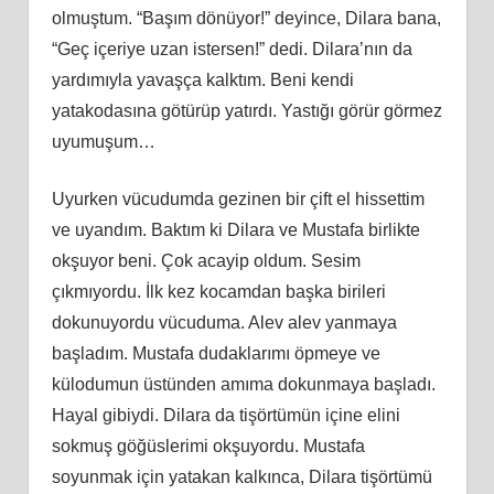
olmuştum. “Başım dönüyor!” deyince, Dilara bana,
“Geç içeriye uzan istersen!” dedi. Dilara’nın da
yardımıyla yavaşça kalktım. Beni kendi
yatakodasına götürüp yatırdı. Yastığı görür görmez
uyumuşum…
Uyurken vücudumda gezinen bir çift el hissettim
ve uyandım. Baktım ki Dilara ve Mustafa birlikte
okşuyor beni. Çok acayip oldum. Sesim
çıkmıyordu. İlk kez kocamdan başka birileri
dokunuyordu vücuduma. Alev alev yanmaya
başladım. Mustafa dudaklarımı öpmeye ve
külodumun üstünden amıma dokunmaya başladı.
Hayal gibiydi. Dilara da tişörtümün içine elini
sokmuş göğüslerimi okşuyordu. Mustafa
soyunmak için yatakan kalkınca, Dilara tişörtümü