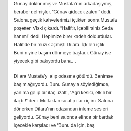
Günay doktor imiş ve Mustafa’nın arkadaşıymış,
beraber gelmişler. “Günay gidecek zaten!” dedi.
Salona geçtik kahvelerimizi içtikten sonra Mustafa
poşetten Viski çıkardı. “Hafiftir, içebilirsiniz Seda
hanım!” dedi. Hepimize birer kadeh doldurdular.
Hafif de bir müzik açmıştı Dilara. İçkileri içtik.
Benim yine başım dönmeye başladı. Günay ise
yiyecek gibi bakıyordu bana…
Dilara Mustafa’yı alıp odasına götürdü. Benimse
başım ağrıyordu. Bunu Günay’a söylediğimde,
yanıma gelip bir ilaç uzattı, “Ağrı kesici, etkili bir
ilaçtır!” dedi. Mutfaktan su alıp ilacı içtim. Salona
dönerken Dilara’nın odasından inleme sesleri
geliyordu. Günay beni salonda elinde bir bardak
içecekle karşıladı ve “Bunu da için, baş