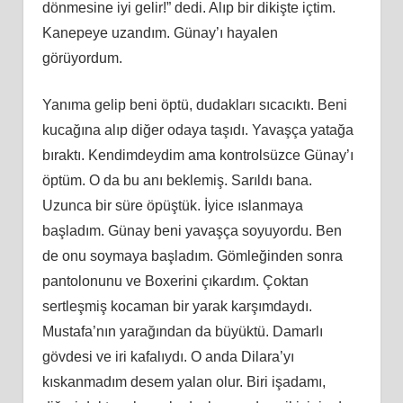
dönmesine iyi gelir!” dedi. Alıp bir dikişte içtim.
Kanepeye uzandım. Günay’ı hayalen
görüyordum.
Yanıma gelip beni öptü, dudakları sıcacıktı. Beni
kucağına alıp diğer odaya taşıdı. Yavaşça yatağa
bıraktı. Kendimdeydim ama kontrolsüzce Günay’ı
öptüm. O da bu anı beklemiş. Sarıldı bana.
Uzunca bir süre öpüştük. İyice ıslanmaya
başladım. Günay beni yavaşça soyuyordu. Ben
de onu soymaya başladım. Gömleğinden sonra
pantolonunu ve Boxerini çıkardım. Çoktan
sertleşmiş kocaman bir yarak karşımdaydı.
Mustafa’nın yarağından da büyüktü. Damarlı
gövdesi ve iri kafalıydı. O anda Dilara’yı
kıskanmadım desem yalan olur. Biri işadamı,