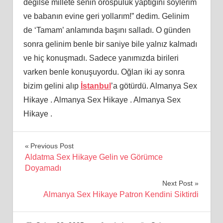
değilse millete senin orospuluk yaptığını söylerim
ve babanın evine geri yollarım!” dedim. Gelinim
de ‘Tamam’ anlamında başını salladı. O günden
sonra gelinim benle bir saniye bile yalnız kalmadı
ve hiç konuşmadı. Sadece yanımızda birileri
varken benle konuşuyordu. Oğlan iki ay sonra
bizim gelini alıp
İstanbul
’a götürdü. Almanya Sex
Hikaye . Almanya Sex Hikaye . Almanya Sex
Hikaye .
Yazı
Previous Post
Aldatma Sex Hikaye Gelin ve Görümce
gezinmesi
Doyamadı
Next Post
Almanya Sex Hikaye Patron Kendini Siktirdi