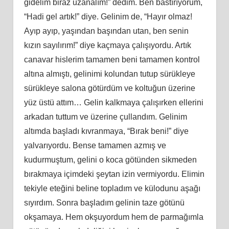
gidelim biraz uzanalım!” dedim. Ben bastırıyorum,
“Hadi gel artık!” diye. Gelinim de, “Hayır olmaz!
Ayıp ayıp, yaşından başından utan, ben senin
kızın sayılırım!” diye kaçmaya çalışıyordu. Artık
canavar hislerim tamamen beni tamamen kontrol
altına almıştı, gelinimi kolundan tutup sürükleye
sürükleye salona götürdüm ve koltuğun üzerine
yüz üstü attım… Gelin kalkmaya çalışırken ellerini
arkadan tuttum ve üzerine çullandım. Gelinim
altımda başladı kıvranmaya, “Bırak beni!” diye
yalvarıyordu. Bense tamamen azmış ve
kudurmuştum, gelini o koca götünden sikmeden
bırakmaya içimdeki şeytan izin vermiyordu. Elimin
tekiyle eteğini beline topladım ve külodunu aşağı
sıyırdım. Sonra başladım gelinin taze götünü
okşamaya. Hem okşuyordum hem de parmağımla