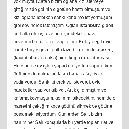
yok muydu! Zaten bizim oğlana kız istemeye
gittiğimizde gelinin o götüne hasta olmuştum ve
kızı oğlana isterken sanki kendime istiyormuşum
gibi sevinerek istemiştim. Oğlan
İstanbul
’a gideli
bir hafta olmuştu ve ben içimdeki canavar
hislerimi bir hafta zor zapt ettim. Kolay değil evin
içinde böyle güzel götlü taze bir gelin dolaşırken,
(kayınbabası da olsa) bir erkeğin rahat durması.
Hele bir de ev işleri yaparken, yerleri süpürürken
önümde domalmaları falan bana kafayı iyice
yediriyordu. Sanki bilerek ve isteyerek öyle
hareketler yapıyor gibiydi. Artık çıldırmıştım ve
kafama koymuştum, gelinimi sikecektim, hem de o
hasretini çektiğim koca götünü sikmek ve götüne
boşalmak istiyordum. Günlerden Salı, bizim
hanım her Salı komşularla bir yerde toplanırlar ve