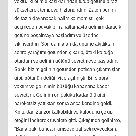
yoktu. İki elimle kasıklarından tutup götünü biraz
yükselterek tempoyu hızlandırdım. Zaten benim
de fazla dayanacak halim kalmamıştı, çok
geçmeden büyük bir rahatlamayla gelinim daracık
götüne boşalmaya başladım ve üzerine
yıkılıverdim. Son damlaları da götüne akıttıktan
sonra yarağımı götünden çıkarıp, öteki koltuğa
oturdum ve gelinin götünü seyretmeye başladım.
Sanki bizim gelinin götünden patlıcan çıkarmışlar
gibi, götünün deliği iyice açılmıştı. Bir sigara
yaktım ve gelinimin büzüğü kapanana kadar
seyrettim. Gelinim on dakika kadar ölü gibi
hareketsiz yattıktan sonra anca kendine geldi.
Koltuktan zar zor kalkabildi ve külodunu çekip
eteğini indirerek tuvalete gitti. Çıktığında gelinime,
“Bana bak, bundan kimseye bahsetmeyeceksin,