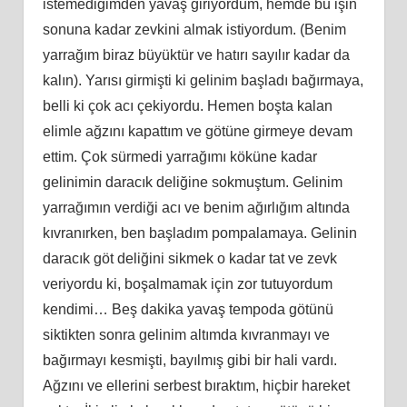
istemediğimden yavaş giriyordum, hemde bu işin
sonuna kadar zevkini almak istiyordum. (Benim
yarrağım biraz büyüktür ve hatırı sayılır kadar da
kalın). Yarısı girmişti ki gelinim başladı bağırmaya,
belli ki çok acı çekiyordu. Hemen boşta kalan
elimle ağzını kapattım ve götüne girmeye devam
ettim. Çok sürmedi yarrağımı köküne kadar
gelinimin daracık deliğine sokmuştum. Gelinim
yarrağımın verdiği acı ve benim ağırlığım altında
kıvranırken, ben başladım pompalamaya. Gelinin
daracık göt deliğini sikmek o kadar tat ve zevk
veriyordu ki, boşalmamak için zor tutuyordum
kendimi… Beş dakika yavaş tempoda götünü
siktikten sonra gelinim altımda kıvranmayı ve
bağırmayı kesmişti, bayılmış gibi bir hali vardı.
Ağzını ve ellerini serbest bıraktım, hiçbir hareket