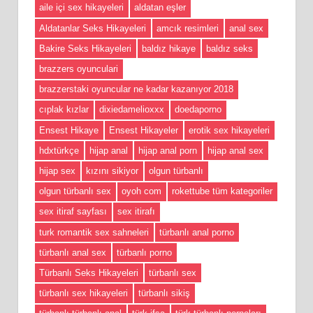
aile içi sex hikayeleri
aldatan eşler
Aldatanlar Seks Hikayeleri
amcık resimleri
anal sex
Bakire Seks Hikayeleri
baldız hikaye
baldız seks
brazzers oyunculari
brazzerstaki oyuncular ne kadar kazanıyor 2018
cıplak kızlar
dixiedamelioxxx
doedaporno
Ensest Hikaye
Ensest Hikayeler
erotik sex hikayeleri
hdxtürkçe
hijap anal
hijap anal porn
hijap anal sex
hijap sex
kızını sikiyor
olgun türbanlı
olgun türbanlı sex
oyoh com
rokettube tüm kategoriler
sex itiraf sayfası
sex itirafı
turk romantik sex sahneleri
türbanlı anal porno
türbanlı anal sex
türbanlı porno
Türbanlı Seks Hikayeleri
türbanlı sex
türbanlı sex hikayeleri
türbanlı sikiş