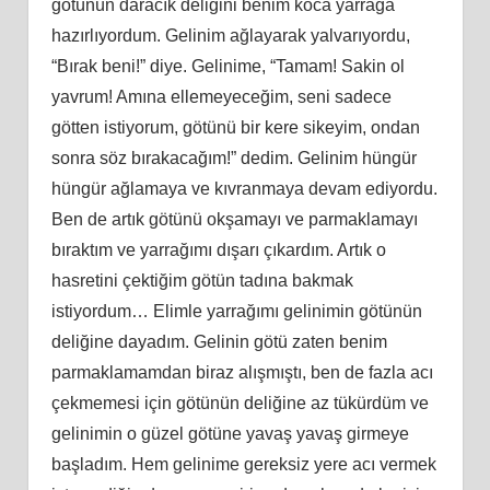
götünün daracık deliğini benim koca yarrağa
hazırlıyordum. Gelinim ağlayarak yalvarıyordu,
“Bırak beni!” diye. Gelinime, “Tamam! Sakin ol
yavrum! Amına ellemeyeceğim, seni sadece
götten istiyorum, götünü bir kere sikeyim, ondan
sonra söz bırakacağım!” dedim. Gelinim hüngür
hüngür ağlamaya ve kıvranmaya devam ediyordu.
Ben de artık götünü okşamayı ve parmaklamayı
bıraktım ve yarrağımı dışarı çıkardım. Artık o
hasretini çektiğim götün tadına bakmak
istiyordum… Elimle yarrağımı gelinimin götünün
deliğine dayadım. Gelinin götü zaten benim
parmaklamamdan biraz alışmıştı, ben de fazla acı
çekmemesi için götünün deliğine az tükürdüm ve
gelinimin o güzel götüne yavaş yavaş girmeye
başladım. Hem gelinime gereksiz yere acı vermek