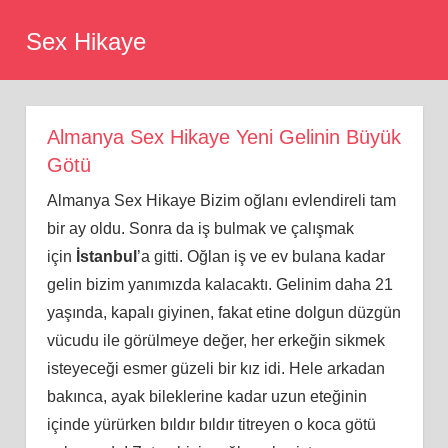
Skip
Sex Hikaye
to
content
Almanya Sex Hikaye Yeni Gelinin Büyük
Götü
Almanya Sex Hikaye Bizim oğlanı evlendireli tam
bir ay oldu. Sonra da iş bulmak ve çalışmak
için
İstanbul
’a gitti. Oğlan iş ve ev bulana kadar
gelin bizim yanımızda kalacaktı. Gelinim daha 21
yaşında, kapalı giyinen, fakat etine dolgun düzgün
vücudu ile görülmeye değer, her erkeğin sikmek
isteyeceği esmer güzeli bir kız idi. Hele arkadan
bakınca, ayak bileklerine kadar uzun eteğinin
içinde yürürken bıldır bıldır titreyen o koca götü