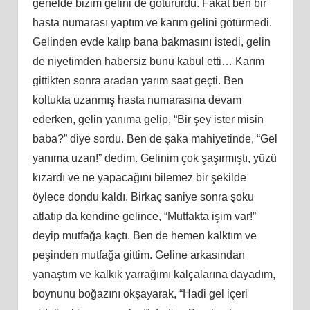
genelde bizim gelini de götürürdü. Fakat ben bir
hasta numarası yaptım ve karım gelini götürmedi.
Gelinden evde kalıp bana bakmasını istedi, gelin
de niyetimden habersiz bunu kabul etti… Karım
gittikten sonra aradan yarım saat geçti. Ben
koltukta uzanmış hasta numarasına devam
ederken, gelin yanıma gelip, “Bir şey ister misin
baba?” diye sordu. Ben de şaka mahiyetinde, “Gel
yanıma uzan!” dedim. Gelinim çok şaşırmıştı, yüzü
kızardı ve ne yapacağını bilemez bir şekilde
öylece dondu kaldı. Birkaç saniye sonra şoku
atlatıp da kendine gelince, “Mutfakta işim var!”
deyip mutfağa kaçtı. Ben de hemen kalktım ve
peşinden mutfağa gittim. Geline arkasından
yanaştım ve kalkık yarrağımı kalçalarına dayadım,
boynunu boğazını okşayarak, “Hadi gel içeri