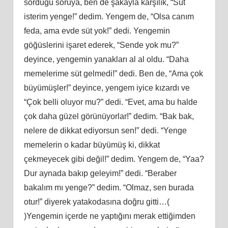
sorduğu soruya, ben de şakayla karşılık, “Süt
isterim yenge!” dedim. Yengem de, “Olsa canım
feda, ama evde süt yok!” dedi. Yengemin
göğüslerini işaret ederek, “Sende yok mu?”
deyince, yengemin yanakları al al oldu. “Daha
memelerime süt gelmedi!” dedi. Ben de, “Ama çok
büyümüşler!” deyince, yengem iyice kızardı ve
“Çok belli oluyor mu?” dedi. “Evet, ama bu halde
çok daha güzel görünüyorlar!” dedim. “Bak bak,
nelere de dikkat ediyorsun sen!” dedi. “Yenge
memelerin o kadar büyümüş ki, dikkat
çekmeyecek gibi değil!” dedim. Yengem de, “Yaa?
Dur aynada bakıp geleyim!” dedi. “Beraber
bakalım mı yenge?” dedim. “Olmaz, sen burada
otur!” diyerek yatakodasına doğru gitti…(
)Yengemin içerde ne yaptığını merak ettiğimden