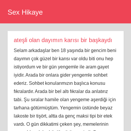
Skip
Sex Hikaye
to
content
ateşli olan dayımın karısı bir başkaydı
Selam arkadaşlar ben 18 yaşında bir gencim beni
dayımın çok güzel bir karısı var oldu biti onu hep
istiyordum ve bir gün yengemle ile aram gayet
iyidir. Arada bir onlara gider yengemle sohbet
ederiz. Sohbet konularımızın başlıca konusu
fıkralardır. Arada bir bel altı fıkralar da anlatırız
tabi. Şu sıralar hamile olan yengeme aşerdiği için
tarhana götürmüştüm. Yengemin üstünde beyaz
lakoste bir tişört, altta da genç maksi tipi bir etek
vardı. O gün dikkatimi çeken şey, memelerinin