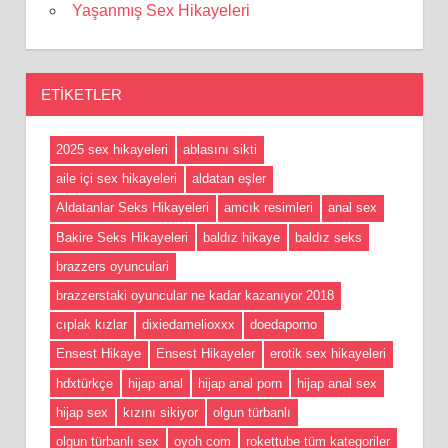
Yaşanmış Sex Hikayeleri
ETIKETLER
2025 sex hikayeleri
ablasını sikti
aile içi sex hikayeleri
aldatan eşler
Aldatanlar Seks Hikayeleri
amcık resimleri
anal sex
Bakire Seks Hikayeleri
baldız hikaye
baldız seks
brazzers oyunculari
brazzerstaki oyuncular ne kadar kazanıyor 2018
cıplak kızlar
dixiedamelioxxx
doedaporno
Ensest Hikaye
Ensest Hikayeler
erotik sex hikayeleri
hdxtürkçe
hijap anal
hijap anal porn
hijap anal sex
hijap sex
kızını sikiyor
olgun türbanlı
olgun türbanlı sex
oyoh com
rokettube tüm kategoriler