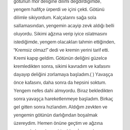
götünün mor deliğine dilimi değdirdiğimde,
yengem hafifçe ürperdi ve içini çekti. Götünü
dilimle sikiyordum. Kalçalarını sağa sola
sallamasından, yengemin acayip zevk aldığı belli
oluyordu. Sikimi ağzına verip iyice ıslatmasını
istediğimde, yengem olacakları tahmin ettiğinden,
“Kremsiz olmaz!” dedi ve kremin yerini tarif etti.
Kremi kapıp geldim. Götünün deliğini güzelce
kremledikten sonra, sikimi kavradım ve kafasını
dayayıp deliğini zorlamaya başladım.( ) Yavaşça
önce kafasını, daha sonra da hepsini soktum.
Yengem nefes dahi almıyordu. Biraz bekledikten
sonra yavaşça hareketlenmeye başladım. Birkaç
gel gitten sonra hızlandım. Aldığım zevkten ve
yengemin götünün darlığından boşalmak
üzereydim. Hemen önüne geçtim ve ağzına