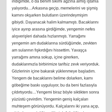
indiğimde, o da benim sikimi ağzına almış iştahla
yalıyordu…Arkasına geçip, memelerini ve şişmiş
karnını okşarken bulutların üzerindeymişim
gibiydi. Dayanacak halim kalmamıştı. Bacaklarını
iyice ayırıp arasına girdiğimde, yengemin nefes
alışverişleri dahada hızlanmıştı. Yarrağımı
yengemin am dudaklarına sürdüğümde, zevkten
am sularının fışkırdığını hissettim. Yavaşça
yarrağımı amına sokup, içine girerken,
dudaklarımızla birbirimize tarifsiz zevk veriyorduk.
Gözlerinin içine bakarak yüklenmeye başladım.
Yengem de bacaklarını belime dolarken, karnı
göbeğime baskı uyguluyor, bu da beni fazlasıyla
çıldırtıyordu…Yengemi biraz böyle siktikten sonra
yüzüstü çevirdim. Yengemin geniş kalçaları
muhteşem görünüyordu. Kalçalarını iki yana açıp,