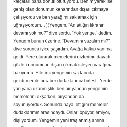
kalçaları bana dönük oturuyordu. Benim yarak ise
geniş olan donumun kenarından dışarı çıkmaya
çalışıyordu ve ben yarağımı saklamak için
uğraşıyordum…( )Yengem, “Anlattığın fıkranın
devamı yok mu?” diye sordu. “Yok yenge.” dedim.
Yengem bunun üzerine, “Devamını yazalım mı?”
diye sorunca iyice şaşırdım. Ayağa kalkıp yanıma
geldi. Yere oturarak memelerini dizlerime dayadı,
gözleri donumdan dışarı çıkmak isteyen yarağıma
bakıyordu. Ellerimi yengemin saçlarında
gezdirmemle beraber dudaklarımız birleşti. Yerde
yan yana uzanmıştık, ben bir yandan yengemin
memelerini okşarken, biryandan da
soyunuyorduk. Sonunda hayal ettiğim memeler
dudaklarımın arasındaydı. Onları öpüyor, emiyor,
dişliyordum. Yengemin yeni traşlanmış amına