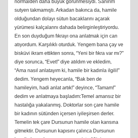
normalden daha büyük görünmesiydi. Sanırım
sutyen takmamıştı. Arkadan bakınca da, hamile
olduğundan dolayı sütun bacaklarını açarak
yürümesi kalçalarını dahada belirginleştiriyordu.
En son duyduğum fıkrayı ona anlatmak için can
atıyordum. Karşılıklı oturduk. Yengem bana çay ve
bisküvi ikram ettikten sonra, “Yeni bir fıkra var mı?”
diye sorunca, “Evet!” diye atıldım ve ekledim,
“Ama nasıl anlatayım ki, hamile bir kadınla ilgili!”
dedim. Yengem heyecanla, “Bak ben de
hamileyim, hadi anlat artık!” deyince, “Tamam!”
dedim ve anlatmaya başladım:Temel amansız bir
hastalığa yakalanmış. Doktorlar son çare hamile
bir kadının sütünden içersen iyileşirsen derler.
Temelin tek çare Dursunun hamile olan karısına
gitmektir. Dursunun kapısını çalınca Dursunun