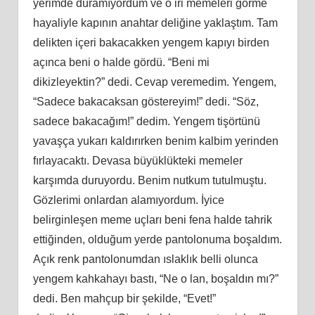
yerimde duramıyordum ve o iri memeleri görme
hayaliyle kapının anahtar deliğine yaklaştım. Tam
delikten içeri bakacakken yengem kapıyı birden
açınca beni o halde gördü. “Beni mi
dikizleyektin?” dedi. Cevap veremedim. Yengem,
“Sadece bakacaksan göstereyim!” dedi. “Söz,
sadece bakacağım!” dedim. Yengem tişörtünü
yavaşça yukarı kaldırırken benim kalbim yerinden
fırlayacaktı. Devasa büyüklükteki memeler
karşımda duruyordu. Benim nutkum tutulmuştu.
Gözlerimi onlardan alamıyordum. İyice
belirginleşen meme uçları beni fena halde tahrik
ettiğinden, olduğum yerde pantolonuma boşaldım.
Açık renk pantolonumdan ıslaklık belli olunca
yengem kahkahayı bastı, “Ne o lan, boşaldın mı?”
dedi. Ben mahçup bir şekilde, “Evet!”