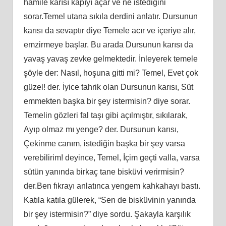
hamile karısı kapıyı açar ve ne istediğini
sorar.Temel utana sıkıla derdini anlatır. Dursunun
karısı da sevaptır diye Temele acır ve içeriye alır,
emzirmeye başlar. Bu arada Dursunun karısı da
yavaş yavaş zevke gelmektedir. İnleyerek temele
şöyle der: Nasıl, hoşuna gitti mi? Temel, Evet çok
güzel! der. İyice tahrik olan Dursunun karısı, Süt
emmekten başka bir şey istermisin? diye sorar.
Temelin gözleri fal taşı gibi açılmıştır, sıkılarak,
Ayıp olmaz mı yenge? der. Dursunun karısı,
Çekinme canım, istediğin başka bir şey varsa
verebilirim! deyince, Temel, İçim geçti valla, varsa
sütün yanında birkaç tane bisküvi verirmisin?
der.Ben fıkrayı anlatınca yengem kahkahayı bastı.
Katıla katıla gülerek, “Sen de bisküvinin yanında
bir şey istermisin?” diye sordu. Şakayla karşılık