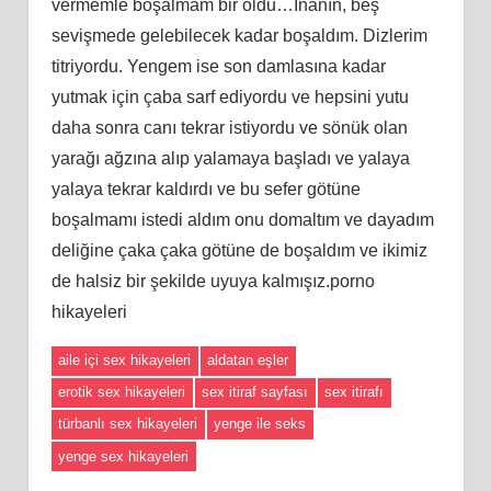
vermemle boşalmam bir oldu…İnanın, beş
sevişmede gelebilecek kadar boşaldım. Dizlerim
titriyordu. Yengem ise son damlasına kadar
yutmak için çaba sarf ediyordu ve hepsini yutu
daha sonra canı tekrar istiyordu ve sönük olan
yarağı ağzına alıp yalamaya başladı ve yalaya
yalaya tekrar kaldırdı ve bu sefer götüne
boşalmamı istedi aldım onu domaltım ve dayadım
deliğine çaka çaka götüne de boşaldım ve ikimiz
de halsiz bir şekilde uyuya kalmışız.porno
hikayeleri
aile içi sex hikayeleri
aldatan eşler
erotik sex hikayeleri
sex itiraf sayfası
sex itirafı
türbanlı sex hikayeleri
yenge ile seks
yenge sex hikayeleri