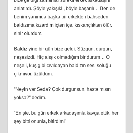
bize geldiği zamanlar sürekli erkek arkadaşını
anlatırdı. Şöyle yakışıklı, böyle başarılı… Ben de
benim yanımda başka bir erkekten bahseden
baldızıma kızardım içten içe, kıskançlıktan ölür,
sinir olurdum.
Baldız yine bir gün bize geldi. Süzgün, durgun,
neşesizdi. Hiç alışık olmadığım bir durum… O
neşeli, kuş gibi cıvıldayan baldızın sesi soluğu
çıkmıyor, üzüldüm.
“Neyin var Seda? Çok durgunsun, hasta mısın
yoksa?” dedim.
“Enişte, bu gün erkek arkadaşımla kavga ettik, her
şey bitti onunla, bitirdim!”