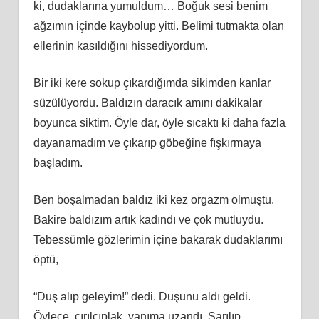
ki, dudaklarına yumuldum… Boğuk sesi benim
ağzımın içinde kaybolup yitti. Belimi tutmakta olan
ellerinin kasıldığını hissediyordum.
Bir iki kere sokup çıkardığımda sikimden kanlar
süzülüyordu. Baldızın daracık amını dakikalar
boyunca siktim. Öyle dar, öyle sıcaktı ki daha fazla
dayanamadım ve çıkarıp göbeğine fışkırmaya
başladım.
Ben boşalmadan baldız iki kez orgazm olmuştu.
Bakire baldızım artık kadındı ve çok mutluydu.
Tebessümle gözlerimin içine bakarak dudaklarımı
öptü,
“Duş alıp geleyim!” dedi. Duşunu aldı geldi.
Öylece, çırılçıplak, yanıma uzandı. Sarılıp