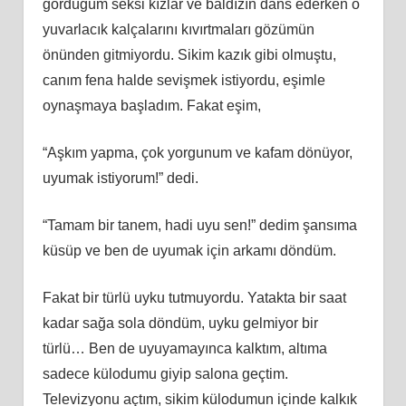
gördüğüm seksi kızlar ve baldızın dans ederken o
yuvarlacık kalçalarını kıvırtmaları gözümün
önünden gitmiyordu. Sikim kazık gibi olmuştu,
canım fena halde sevişmek istiyordu, eşimle
oynaşmaya başladım. Fakat eşim,
“Aşkım yapma, çok yorgunum ve kafam dönüyor,
uyumak istiyorum!” dedi.
“Tamam bir tanem, hadi uyu sen!” dedim şansıma
küsüp ve ben de uyumak için arkamı döndüm.
Fakat bir türlü uyku tutmuyordu. Yatakta bir saat
kadar sağa sola döndüm, uyku gelmiyor bir
türlü… Ben de uyuyamayınca kalktım, altıma
sadece külodumu giyip salona geçtim.
Televizyonu açtım, sikim külodumun içinde kalkık