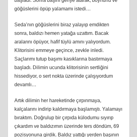
başladı. Sonra başını geriye atarak, boynunu ve
göğüslerini öpüp yalamamı istedi…
Seda’nın göğüslerini biraz yalayıp emdikten
sonra, baldızı hemen yatağa uzattım. Bacak
aralarını öpüyor, hafif tüylü amını yalıyordum.
Klitorisini emmeye geçince, zevkle inledi.
Saçlarımı tutup başımı kasıklarına bastırmaya
başladı. Dilimin ucunda klitorisinin sertliğini
hissediyor, o sert nokta üzerinde çalışıyordum
devamlı…
Artık dilimin her hareketinde çırpınmaya,
kalçalarını indirip kaldırmaya başlamıştı. Yalamayı
bıraktım. Doğrulup bir çırpıda külodumu sıyırıp
çıkardım ve baldızımın üzerinde ters döndüm, 69
pozisyonuna girdik. Baldız yattığı yerden başının