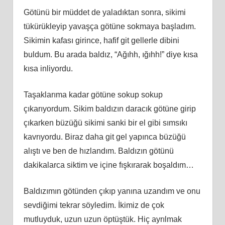
Götünü bir müddet de yaladıktan sonra, sikimi
tükürükleyip yavaşça götüne sokmaya başladım.
Sikimin kafası girince, hafif git gellerle dibini
buldum. Bu arada baldız, “Ağıhh, ığıhh!” diye kısa
kısa inliyordu.
Taşaklarıma kadar götüne sokup sokup
çıkarıyordum. Sikim baldızın daracık götüne girip
çıkarken büzüğü sikimi sanki bir el gibi sımsıkı
kavrıyordu. Biraz daha git gel yapınca büzüğü
alıştı ve ben de hızlandım. Baldızın götünü
dakikalarca siktim ve içine fışkırarak boşaldım…
Baldızımın götünden çıkıp yanına uzandım ve onu
sevdiğimi tekrar söyledim. İkimiz de çok
mutluyduk, uzun uzun öptüştük. Hiç ayrılmak