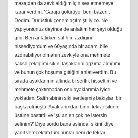
masajdan da zevk aldığım için ses etmemeye
karar verdim. ‘Garaja götürüyor beni bazen’.
Dedim. Dürüstlük çenem açılmıştı iyice. Ne
yapıyorsunuz deyince de anlattım her şeyi olduğu
gibi. Ben anlatırken salih’in azdığını
hissediyordum ve 60yaşında bir adamı bile
azdırabiliyor olmanın zevkiyle ona mehmete
sakso çektiğimi sikini taşaklarını ağzıma aldığımı
ve bunun çok hoşuma gittiğini anlatıverdim. Bu
sırada ayaklarımın altında bi sertlik hissettim ve
mehmete çaktırmadan onu ayaklarımla iyice
yokladım. Salih abinin siki sertleşmiş bakışları bir
başka olmuştu. Ayaklarımdan birini tekrar sikinin
üstüne bastırdı ve ‘şu an en çok ne istersin
selinim?’ Diye sordu bana aslında ‘sikini’ diye
yanıt verecektim tüm bunlar beni de tekrar