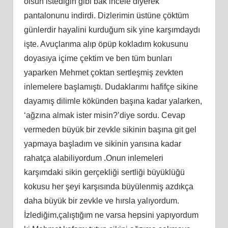
olsun istediğin gibi bak incele diyerek
pantalonunu indirdi. Dizlerimin üstüne çöktüm
günlerdir hayalini kurduğum sik yine karşımdaydı
işte. Avuçlarıma alıp öpüp kokladım kokusunu
doyasıya içime çektim ve ben tüm bunları
yaparken Mehmet çoktan sertleşmiş zevkten
inlemelere başlamıştı. Dudaklarımı hafifçe sikine
dayamış dilimle kökünden başına kadar yalarken,
‘ağzına almak ister misin?’diye sordu. Cevap
vermeden büyük bir zevkle sikinin başına git gel
yapmaya başladım ve sikinin yarısına kadar
rahatça alabiliyordum .Onun inlemeleri
karşımdaki sikin gerçekliği sertliği büyüklüğü
kokusu her şeyi karşısında büyülenmiş azdıkça
daha büyük bir zevkle ve hırsla yalıyordum.
İzlediğim,çalıştığım ne varsa hepsini yapıyordum