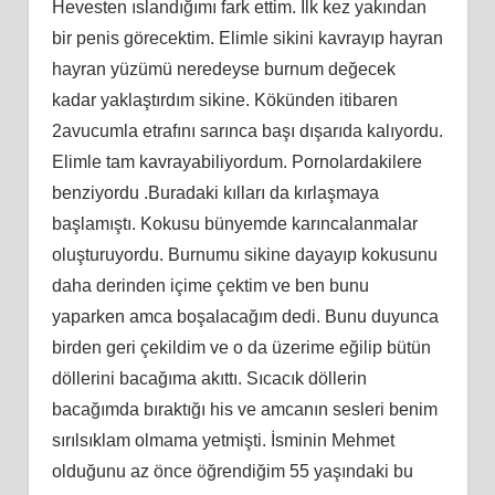
Hevesten ıslandığımı fark ettim. İlk kez yakından
bir penis görecektim. Elimle sikini kavrayıp hayran
hayran yüzümü neredeyse burnum değecek
kadar yaklaştırdım sikine. Kökünden itibaren
2avucumla etrafını sarınca başı dışarıda kalıyordu.
Elimle tam kavrayabiliyordum. Pornolardakilere
benziyordu .Buradaki kılları da kırlaşmaya
başlamıştı. Kokusu bünyemde karıncalanmalar
oluşturuyordu. Burnumu sikine dayayıp kokusunu
daha derinden içime çektim ve ben bunu
yaparken amca boşalacağım dedi. Bunu duyunca
birden geri çekildim ve o da üzerime eğilip bütün
döllerini bacağıma akıttı. Sıcacık döllerin
bacağımda bıraktığı his ve amcanın sesleri benim
sırılsıklam olmama yetmişti. İsminin Mehmet
olduğunu az önce öğrendiğim 55 yaşındaki bu