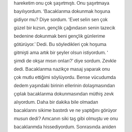
hareketim onu çok şaşırtmıştı. Onu şaşırtmaya
bayılıyordum. ‘Bacaklarıma dokunmak hoşuna
gidiyor mu? Diye sordum. ‘Evet selin sen çok
güzel bir kızsın, gençlik çağındasın senin tazecik
bedenine dokunmak beni gençlik günlerime
götürüyor.’ Dedi. Bu söyledikleri çok hoşuma
gitmişti ama artık bir şeyler olsun istiyordum. ‘
şimdi de okşar mısın onları?’ diye sordum. Zevkle
dedi. Bacaklarıma nazikçe masaj yaparak onu
çok mutlu ettiğimi söylüyordu. Bense vücudumda
dedem yaşındaki birinin ellerinin dolaşmasından
çıplak bacaklarıma dokunmasından müthiş zevk
alıyordum. Daha bir dakika bile olmadan
bacaklarını sikime bastırdı ve ne yaptığını görüyor
musun dedi? Amcanın siki taş gibi olmuştu ve onu
bacaklarımda hissediyordum. Sonrasında aniden