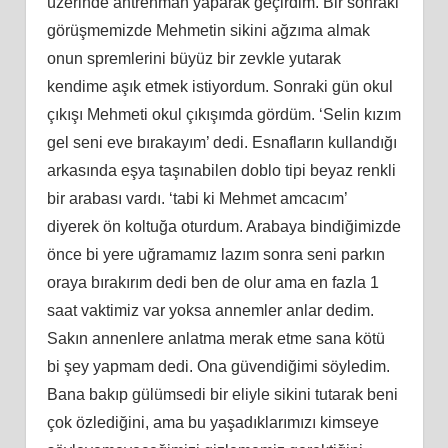
üzerinde antrenman yaparak geçirdim. Bir sonraki
görüşmemizde Mehmetin sikini ağzıma almak
onun spremlerini büyüz bir zevkle yutarak
kendime aşık etmek istiyordum. Sonraki gün okul
çıkışı Mehmeti okul çıkışımda gördüm. ‘Selin kızım
gel seni eve bırakayım’ dedi. Esnafların kullandığı
arkasında eşya taşınabilen doblo tipi beyaz renkli
bir arabası vardı. ‘tabi ki Mehmet amcacım’
diyerek ön koltuğa oturdum. Arabaya bindiğimizde
önce bi yere uğramamız lazım sonra seni parkın
oraya bırakırım dedi ben de olur ama en fazla 1
saat vaktimiz var yoksa annemler anlar dedim.
Sakın annenlere anlatma merak etme sana kötü
bi şey yapmam dedi. Ona güvendiğimi söyledim.
Bana bakıp gülümsedi bir eliyle sikini tutarak beni
çok özlediğini, ama bu yaşadıklarımızı kimseye