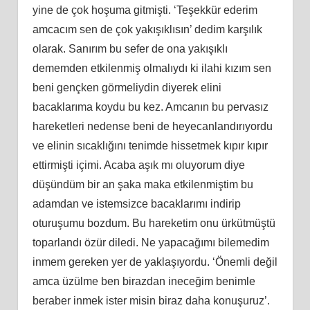
yine de çok hoşuma gitmişti. ‘Teşekkür ederim
amcacım sen de çok yakışıklısın’ dedim karşılık
olarak. Sanırım bu sefer de ona yakışıklı
dememden etkilenmiş olmalıydı ki ilahi kızım sen
beni gençken görmeliydin diyerek elini
bacaklarıma koydu bu kez. Amcanın bu pervasız
hareketleri nedense beni de heyecanlandırıyordu
ve elinin sıcaklığını tenimde hissetmek kıpır kıpır
ettirmişti içimi. Acaba aşık mı oluyorum diye
düşündüm bir an şaka maka etkilenmiştim bu
adamdan ve istemsizce bacaklarımı indirip
oturuşumu bozdum. Bu hareketim onu ürkütmüştü
toparlandı özür diledi. Ne yapacağımı bilemedim
inmem gereken yer de yaklaşıyordu. ‘Önemli değil
amca üzülme ben birazdan ineceğim benimle
beraber inmek ister misin biraz daha konuşuruz’.