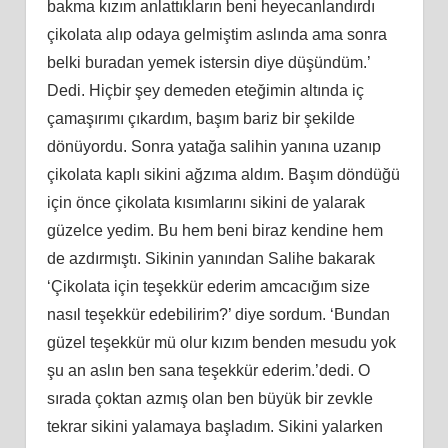
bakma kızım anlattıkların beni heyecanlandırdı
çikolata alıp odaya gelmiştim aslında ama sonra
belki buradan yemek istersin diye düşündüm.’
Dedi. Hiçbir şey demeden eteğimin altında iç
çamaşırımı çıkardım, başım bariz bir şekilde
dönüyordu. Sonra yatağa salihin yanına uzanıp
çikolata kaplı sikini ağzıma aldım. Başım döndüğü
için önce çikolata kısımlarını sikini de yalarak
güzelce yedim. Bu hem beni biraz kendine hem
de azdırmıştı. Sikinin yanından Salihe bakarak
‘Çikolata için teşekkür ederim amcacığım size
nasıl teşekkür edebilirim?’ diye sordum. ‘Bundan
güzel teşekkür mü olur kızım benden mesudu yok
şu an aslın ben sana teşekkür ederim.’dedi. O
sırada çoktan azmış olan ben büyük bir zevkle
tekrar sikini yalamaya başladım. Sikini yalarken