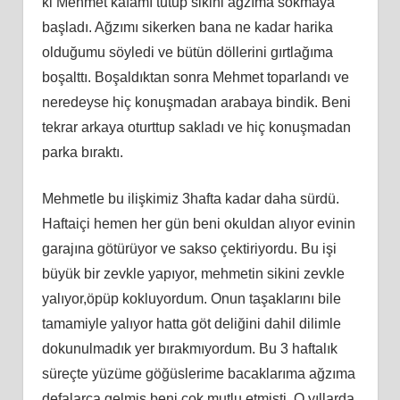
ki Mehmet kafamı tutup sikini ağzıma sokmaya
başladı. Ağzımı sikerken bana ne kadar harika
olduğumu söyledi ve bütün döllerini gırtlağıma
boşalttı. Boşaldıktan sonra Mehmet toparlandı ve
neredeyse hiç konuşmadan arabaya bindik. Beni
tekrar arkaya oturttup sakladı ve hiç konuşmadan
parka bıraktı.
Mehmetle bu ilişkimiz 3hafta kadar daha sürdü.
Haftaiçi hemen her gün beni okuldan alıyor evinin
garajına götürüyor ve sakso çektiriyordu. Bu işi
büyük bir zevkle yapıyor, mehmetin sikini zevkle
yalıyor,öpüp kokluyordum. Onun taşaklarını bile
tamamiyle yalıyor hatta göt deliğini dahil dilimle
dokunulmadık yer bırakmıyordum. Bu 3 haftalık
süreçte yüzüme göğüslerime bacaklarıma ağzıma
defalarca gelmiş beni çok mutlu etmişti. O yıllarda