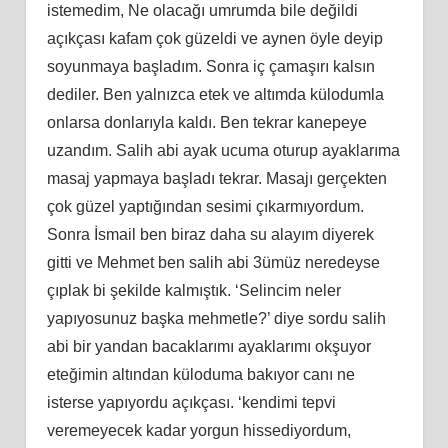
istemedim, Ne olacağı umrumda bile değildi
açıkçası kafam çok güzeldi ve aynen öyle deyip
soyunmaya başladım. Sonra iç çamaşırı kalsın
dediler. Ben yalnızca etek ve altımda külodumla
onlarsa donlarıyla kaldı. Ben tekrar kanepeye
uzandım. Salih abi ayak ucuma oturup ayaklarıma
masaj yapmaya başladı tekrar. Masajı gerçekten
çok güzel yaptığından sesimi çıkarmıyordum.
Sonra İsmail ben biraz daha su alayım diyerek
gitti ve Mehmet ben salih abi 3ümüz neredeyse
çıplak bi şekilde kalmıştık. ‘Selincim neler
yapıyosunuz başka mehmetle?’ diye sordu salih
abi bir yandan bacaklarımı ayaklarımı okşuyor
eteğimin altından küloduma bakıyor canı ne
isterse yapıyordu açıkçası. ‘kendimi tepvi
veremeyecek kadar yorgun hissediyordum,