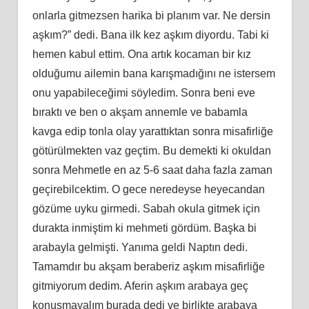
onlarla gitmezsen harika bi planım var. Ne dersin
aşkım?” dedi. Bana ilk kez aşkım diyordu. Tabi ki
hemen kabul ettim. Ona artık kocaman bir kız
olduğumu ailemin bana karışmadığını ne istersem
onu yapabileceğimi söyledim. Sonra beni eve
bıraktı ve ben o akşam annemle ve babamla
kavga edip tonla olay yarattıktan sonra misafirliğe
götürülmekten vaz geçtim. Bu demekti ki okuldan
sonra Mehmetle en az 5-6 saat daha fazla zaman
geçirebilcektim. O gece neredeyse heyecandan
gözüme uyku girmedi. Sabah okula gitmek için
durakta inmiştim ki mehmeti gördüm. Başka bi
arabayla gelmişti. Yanıma geldi Naptın dedi.
Tamamdır bu akşam beraberiz aşkım misafirliğe
gitmiyorum dedim. Aferin aşkım arabaya geç
konuşmayalım burada dedi ve birlikte arabaya