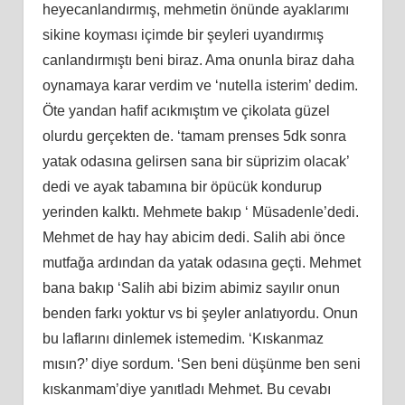
heyecanlandırmış, mehmetin önünde ayaklarımı
sikine koyması içimde bir şeyleri uyandırmış
canlandırmıştı beni biraz. Ama onunla biraz daha
oynamaya karar verdim ve ‘nutella isterim’ dedim.
Öte yandan hafif acıkmıştım ve çikolata güzel
olurdu gerçekten de. ‘tamam prenses 5dk sonra
yatak odasına gelirsen sana bir süprizim olacak’
dedi ve ayak tabamına bir öpücük kondurup
yerinden kalktı. Mehmete bakıp ‘ Müsadenle’dedi.
Mehmet de hay hay abicim dedi. Salih abi önce
mutfağa ardından da yatak odasına geçti. Mehmet
bana bakıp ‘Salih abi bizim abimiz sayılır onun
benden farkı yoktur vs bi şeyler anlatıyordu. Onun
bu laflarını dinlemek istemedim. ‘Kıskanmaz
mısın?’ diye sordum. ‘Sen beni düşünme ben seni
kıskanmam’diye yanıtladı Mehmet. Bu cevabı