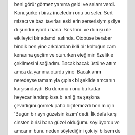
beni görür görmez yanıma geldi ve selam verdi.
Konuşurken biraz inceledim onu bu sefer. Sert
mizacı ve bazı tavırları eskilerin serserisiymiş diye
düşündürüyordu bana. Ses tonu ve duruşu ile
etkileyici bir adamdı aslında. Otobüse beraber
bindik ben yine arkalardan ikili bir koltuğun cam
kenarına geçtim ve otururken eteğimin özelikle
çekilmesini sağladım. Bacak bacak üstüne attım
amca da yanıma oturdu yine. Bacaklarım
neredeyse tamamıyla çıplak bi şekilde amcanın
karşısındaydı. Bu durumun onu bu kadar
heyecanlandırıp kısa bi anlığına şaşkına
çevirdiğini görmek paha biçilemezdi benim için.
‘Bugün bir ayrı güzelsin kızım’ dedi. İlk defa karşı
cinsten birisi bana güzel olduğumu söylüyordu ve
amcanın bunu neden söylediğini çok iyi bilsem de