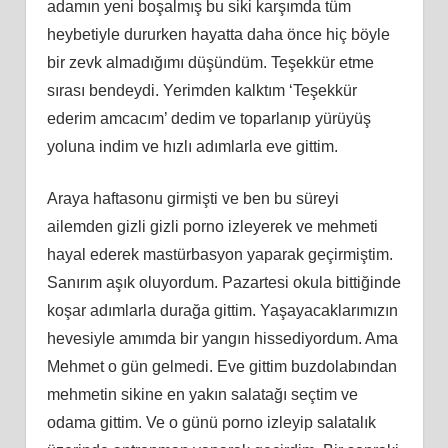
adamın yeni boşalmış bu siki karşımda tüm
heybetiyle dururken hayatta daha önce hiç böyle
bir zevk almadığımı düşündüm. Teşekkür etme
sırası bendeydi. Yerimden kalktım ‘Teşekkür
ederim amcacım’ dedim ve toparlanıp yürüyüş
yoluna indim ve hızlı adımlarla eve gittim.
Araya haftasonu girmişti ve ben bu süreyi
ailemden gizli gizli porno izleyerek ve mehmeti
hayal ederek mastürbasyon yaparak geçirmiştim.
Sanırım aşık oluyordum. Pazartesi okula bittiğinde
koşar adımlarla durağa gittim. Yaşayacaklarımızın
hevesiyle amımda bir yangın hissediyordum. Ama
Mehmet o gün gelmedi. Eve gittim buzdolabından
mehmetin sikine en yakın salatağı seçtim ve
odama gittim. Ve o günü porno izleyip salatalık