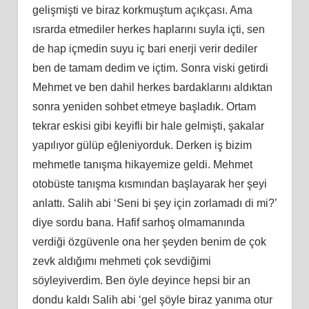
gelişmişti ve biraz korkmuştum açıkçası. Ama
ısrarda etmediler herkes haplarını suyla içti, sen
de hap içmedin suyu iç bari enerji verir dediler
ben de tamam dedim ve içtim. Sonra viski getirdi
Mehmet ve ben dahil herkes bardaklarını aldıktan
sonra yeniden sohbet etmeye başladık. Ortam
tekrar eskisi gibi keyifli bir hale gelmişti, şakalar
yapılıyor gülüp eğleniyorduk. Derken iş bizim
mehmetle tanışma hikayemize geldi. Mehmet
otobüste tanışma kısmından başlayarak her şeyi
anlattı. Salih abi ‘Seni bi şey için zorlamadı di mi?’
diye sordu bana. Hafif sarhoş olmamanında
verdiği özgüvenle ona her şeyden benim de çok
zevk aldığımı mehmeti çok sevdiğimi
söyleyiverdim. Ben öyle deyince hepsi bir an
dondu kaldı Salih abi ‘gel şöyle biraz yanıma otur