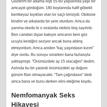
Gözlerim bir adama ilişti 55-60 yaşlarında yaşlı bir
amcaydı gördüğüm. 180 boylarında hafif göbekli
bembeyaz bıyıkları olan kır saçlı birisiydi. Otobüse
bindim ve arkalarda bir yere oturdum. Amca da
yanıma oturdu ki o sıralarda otobüs boş sayılırdı.
Ben camdan dışarı bakıyor amcanın beni göz
ucuyla kestiğini seziyor ancak buna aldırış
etmiyordum. Amca aniden “kaç yaşındasın kızım”
diye sordu. Bu soruyu sorarken bana fazlasıyla
yaklaşmıştı. “Önümüzdeki ay 15 olacağım” dedim.
Aslında bu bir yalandı önümüzdeki ay doğum
günüm filan olmayacaktı. “Tam çağındasın” dedi
amca bana ve bunu derken elini eteğime koydu.
Nemfomanyak Seks
Hikayesi