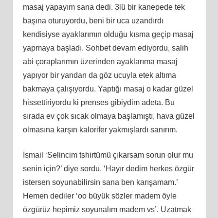
masaj yapayım sana dedi. 3lü bir kanepede tek
başına oturuyordu, beni bir uca uzandırdı
kendisiyse ayaklarımın olduğu kısma geçip masaj
yapmaya başladı. Sohbet devam ediyordu, salih
abi çoraplarımın üzerinden ayaklarıma masaj
yapıyor bir yandan da göz ucuyla etek altıma
bakmaya çalışıyordu. Yaptığı masaj o kadar güzel
hissettiriyordu ki prenses gibiydim adeta. Bu
sırada ev çok sıcak olmaya başlamıştı, hava güzel
olmasına karşın kalorifer yakmışlardı sanırım.
İsmail ‘Selincim tshirtümü çıkarsam sorun olur mu
senin için?’ diye sordu. ‘Hayır dedim herkes özgür
istersen soyunabilirsin sana ben karışamam.’
Hemen dediler ‘oo büyük sözler madem öyle
özgürüz hepimiz soyunalım madem vs’. Uzatmak