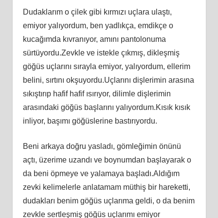
Dudaklarım o çilek gibi kırmızı uçlara ulaştı,
emiyor yalıyordum, ben yadlıkça, emdikçe o
kucağımda kıvranıyor, amını pantolonuma
sürtüyordu.Zevkle ve istekle çıkmış, dikleşmiş
göğüs uçlarını sırayla emiyor, yalıyordum, ellerim
belini, sırtını okşuyordu.Uçlarını dişlerimin arasına
sıkıştırıp hafif hafif ısırıyor, dilimle dişlerimin
arasındaki göğüs başlarını yalıyordum.Kısık kısık
inliyor, başımı göğüslerine bastırıyordu.
Beni arkaya doğru yasladı, gömleğimin önünü
açtı, üzerime uzandı ve boynumdan başlayarak o
da beni öpmeye ve yalamaya başladı.Aldığım
zevki kelimelerle anlatamam müthiş bir hareketti,
dudakları benim göğüs uçlarıma geldi, o da benim
zevkle sertleşmiş göğüs uçlarımı emiyor