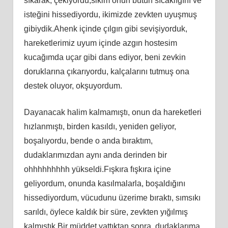
sıkarak, çekiyordu,sikim onun bütün sıcaklığını ve
isteğini hissediyordu, ikimizde zevkten uyuşmuş
gibiydik.Ahenk içinde çılgın gibi sevişiyorduk,
hareketlerimiz uyum içinde azgın hostesim
kucağımda uçar gibi dans ediyor, beni zevkin
doruklarına çıkarıyordu, kalçalarını tutmuş ona
destek oluyor, okşuyordum.
Dayanacak halim kalmamıştı, onun da hareketleri
hızlanmıştı, birden kasıldı, yeniden geliyor,
boşalıyordu, bende o anda bıraktım,
dudaklarımızdan aynı anda derinden bir
ohhhhhhhhh yükseldi.Fışkıra fışkıra içine
geliyordum, onunda kasılmalarla, boşaldığını
hissediyordum, vücudunu üzerime bıraktı, sımsıkı
sarıldı, öylece kaldık bir süre, zevkten yığılmış
kalmıştık.Bir müddet yattıktan sonra, dudaklarıma