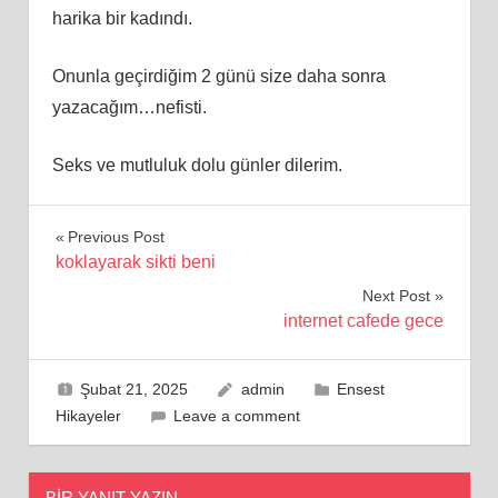
harika bir kadındı.
Onunla geçirdiğim 2 günü size daha sonra
yazacağım…nefisti.
Seks ve mutluluk dolu günler dilerim.
Yazı
Previous Post
koklayarak sikti beni
gezinmesi
Next Post
internet cafede gece
Şubat 21, 2025
admin
Ensest
Hikayeler
Leave a comment
BIR YANIT YAZIN