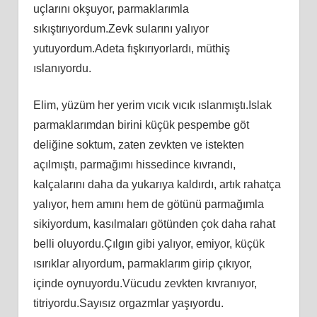
uçlarını okşuyor, parmaklarımla
sıkıştırıyordum.Zevk sularını yalıyor
yutuyordum.Adeta fışkırıyorlardı, müthiş
ıslanıyordu.
Elim, yüzüm her yerim vıcık vıcık ıslanmıştı.Islak
parmaklarımdan birini küçük pespembe göt
deliğine soktum, zaten zevkten ve istekten
açılmıştı, parmağımı hissedince kıvrandı,
kalçalarını daha da yukarıya kaldırdı, artık rahatça
yalıyor, hem amını hem de götünü parmağımla
sikiyordum, kasılmaları götünden çok daha rahat
belli oluyordu.Çılgın gibi yalıyor, emiyor, küçük
ısırıklar alıyordum, parmaklarım girip çıkıyor,
içinde oynuyordu.Vücudu zevkten kıvranıyor,
titriyordu.Sayısız orgazmlar yaşıyordu.