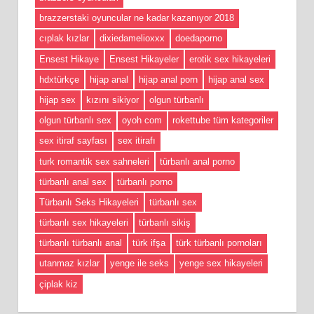
brazzerstaki oyuncular ne kadar kazanıyor 2018
cıplak kızlar
dixiedamelioxxx
doedaporno
Ensest Hikaye
Ensest Hikayeler
erotik sex hikayeleri
hdxtürkçe
hijap anal
hijap anal porn
hijap anal sex
hijap sex
kızını sikiyor
olgun türbanlı
olgun türbanlı sex
oyoh com
rokettube tüm kategoriler
sex itiraf sayfası
sex itirafı
turk romantik sex sahneleri
türbanlı anal porno
türbanlı anal sex
türbanlı porno
Türbanlı Seks Hikayeleri
türbanlı sex
türbanlı sex hikayeleri
türbanlı sikiş
türbanlı türbanlı anal
türk ifşa
türk türbanlı pornoları
utanmaz kızlar
yenge ile seks
yenge sex hikayeleri
çiplak kiz