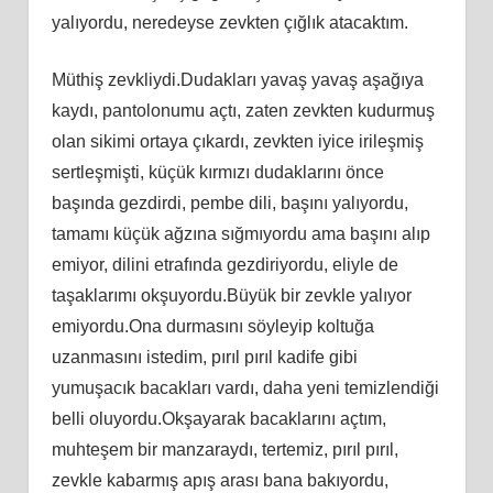
yalıyordu, neredeyse zevkten çığlık atacaktım.
Müthiş zevkliydi.Dudakları yavaş yavaş aşağıya
kaydı, pantolonumu açtı, zaten zevkten kudurmuş
olan sikimi ortaya çıkardı, zevkten iyice irileşmiş
sertleşmişti, küçük kırmızı dudaklarını önce
başında gezdirdi, pembe dili, başını yalıyordu,
tamamı küçük ağzına sığmıyordu ama başını alıp
emiyor, dilini etrafında gezdiriyordu, eliyle de
taşaklarımı okşuyordu.Büyük bir zevkle yalıyor
emiyordu.Ona durmasını söyleyip koltuğa
uzanmasını istedim, pırıl pırıl kadife gibi
yumuşacık bacakları vardı, daha yeni temizlendiği
belli oluyordu.Okşayarak bacaklarını açtım,
muhteşem bir manzaraydı, tertemiz, pırıl pırıl,
zevkle kabarmış apış arası bana bakıyordu,