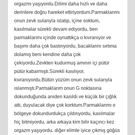
orgazmı yaşıyordu.Dilimi daha hızlı ve daha
derinlere doğru hareket ettiriyordum.Parmaklarımı
onun zevk sularıyla ıslatıp, içine soktum,
kasılmalar sürekli devam ediyordu, ben
parmaklarımı içinde oynattıkça o kıvranıyor ve
başımı daha çok bastırıyordu, bacaklarını sırtıma
dolamış beni kendine daha çok
çekiyordu.Zevkten kudurmuş amının içi pütür
pütür kabarmıştı.Sürekli kasılıyor,
kıvranıyordu.Bütün yüzüm onun zevk sularıyla
ıslanmıştı.Parmaklarım onun G noktasına
dokunduğunda aniden kasıldı ve küçük bir çığlık
attı, duyulacak diye çok korktum.Parmaklarımı o
bölgeye dokundurdukça çıldırıyordu, kasılmalar
hiç bitmiyordu, arka arkaya kim bilir kaçıncı kez
orgazm yaşıyordu, diğer elimle iyice çıkmış göğüs