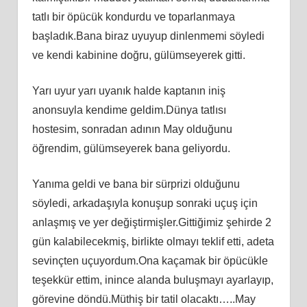
tatlı bir öpücük kondurdu ve toparlanmaya
başladık.Bana biraz uyuyup dinlenmemi söyledi
ve kendi kabinine doğru, gülümseyerek gitti.
Yarı uyur yarı uyanık halde kaptanın iniş
anonsuyla kendime geldim.Dünya tatlısı
hostesim, sonradan adının May olduğunu
öğrendim, gülümseyerek bana geliyordu.
Yanıma geldi ve bana bir sürprizi olduğunu
söyledi, arkadaşıyla konuşup sonraki uçuş için
anlaşmış ve yer değiştirmişler.Gittiğimiz şehirde 2
gün kalabilecekmiş, birlikte olmayı teklif etti, adeta
sevinçten uçuyordum.Ona kaçamak bir öpücükle
teşekkür ettim, inince alanda buluşmayı ayarlayıp,
görevine döndü.Müthiş bir tatil olacaktı…..May