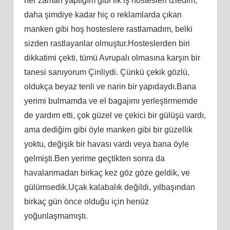
her zaman yaptığım gibi ilk iş hostesleri izledim,
daha şimdiye kadar hiç o reklamlarda çıkan
manken gibi hoş hosteslere rastlamadım, belki
sizden rastlayanlar olmuştur.Hosteslerden biri
dikkatimi çekti, tümü Avrupalı olmasına karşın bir
tanesi sanıyorum Çinliydi. Çünkü çekik gözlü,
oldukça beyaz tenli ve narin bir yapıdaydı.Bana
yerimi bulmamda ve el bagajımı yerleştirmemde
de yardım etti, çok güzel ve çekici bir gülüşü vardı,
ama dediğim gibi öyle manken gibi bir güzellik
yoktu, değişik bir havası vardı veya bana öyle
gelmişti.Ben yerime geçtikten sonra da
havalanmadan birkaç kez göz göze geldik, ve
gülümsedik.Uçak kalabalık değildi, yılbaşından
birkaç gün önce olduğu için henüz
yoğunlaşmamıştı.