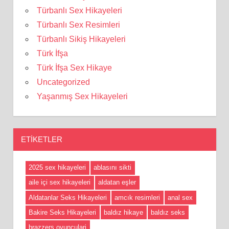
Türbanlı Sex Hikayeleri
Türbanlı Sex Resimleri
Türbanlı Sikiş Hikayeleri
Türk İfşa
Türk İfşa Sex Hikaye
Uncategorized
Yaşanmış Sex Hikayeleri
ETIKETLER
2025 sex hikayeleri
ablasını sikti
aile içi sex hikayeleri
aldatan eşler
Aldatanlar Seks Hikayeleri
amcık resimleri
anal sex
Bakire Seks Hikayeleri
baldız hikaye
baldız seks
brazzers oyunculari