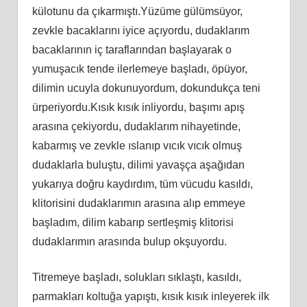
külotunu da çıkarmıştı.Yüzüme gülümsüyor,
zevkle bacaklarını iyice açıyordu, dudaklarım
bacaklarının iç taraflarından başlayarak o
yumuşacık tende ilerlemeye başladı, öpüyor,
dilimin ucuyla dokunuyordum, dokundukça teni
ürperiyordu.Kısık kısık inliyordu, başımı apış
arasına çekiyordu, dudaklarım nihayetinde,
kabarmış ve zevkle ıslanıp vıcık vıcık olmuş
dudaklarla buluştu, dilimi yavaşça aşağıdan
yukarıya doğru kaydırdım, tüm vücudu kasıldı,
klitorisini dudaklarımın arasına alıp emmeye
başladım, dilim kabarıp sertleşmiş klitorisi
dudaklarımın arasında bulup okşuyordu.
Titremeye başladı, solukları sıklaştı, kasıldı,
parmakları koltuğa yapıştı, kısık kısık inleyerek ilk