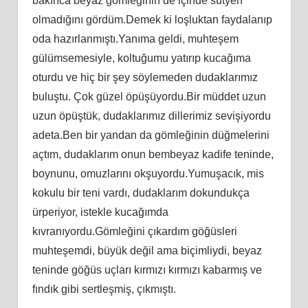
bakınca beyaz gömleğinin de içinde sutyen
olmadığını gördüm.Demek ki loşluktan faydalanıp
oda hazırlanmıştı.Yanıma geldi, muhteşem
gülümsemesiyle, koltuğumu yatırıp kucağıma
oturdu ve hiç bir şey söylemeden dudaklarımız
buluştu. Çok güzel öpüşüyordu.Bir müddet uzun
uzun öpüştük, dudaklarımız dillerimiz sevişiyordu
adeta.Ben bir yandan da gömleğinin düğmelerini
açtım, dudaklarım onun bembeyaz kadife teninde,
boynunu, omuzlarını okşuyordu.Yumuşacık, mis
kokulu bir teni vardı, dudaklarım dokundukça
ürperiyor, istekle kucağımda
kıvranıyordu.Gömleğini çıkardım göğüsleri
muhteşemdi, büyük değil ama biçimliydi, beyaz
teninde göğüs uçları kırmızı kırmızı kabarmış ve
fındık gibi sertleşmiş, çıkmıştı.