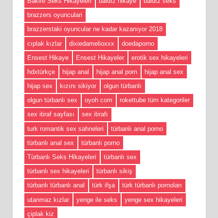
Bakire Seks Hikayeleri
baldız hikaye
baldız seks
brazzers oyunculari
brazzerstaki oyuncular ne kadar kazanıyor 2018
cıplak kızlar
dixiedamelioxxx
doedaporno
Ensest Hikaye
Ensest Hikayeler
erotik sex hikayeleri
hdxtürkçe
hijap anal
hijap anal porn
hijap anal sex
hijap sex
kızını sikiyor
olgun türbanlı
olgun türbanlı sex
oyoh com
rokettube tüm kategoriler
sex itiraf sayfası
sex itirafı
turk romantik sex sahneleri
türbanlı anal porno
türbanlı anal sex
türbanlı porno
Türbanlı Seks Hikayeleri
türbanlı sex
türbanlı sex hikayeleri
türbanlı sikiş
türbanlı türbanlı anal
türk ifşa
türk türbanlı pornoları
utanmaz kızlar
yenge ile seks
yenge sex hikayeleri
çiplak kiz