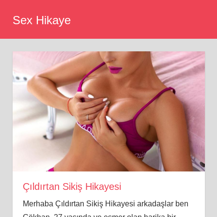
Skip
Sex Hikaye
to
content
Çıldırtan Sikiş Hikayesi
Merhaba Çıldırtan Sikiş Hikayesi arkadaşlar ben