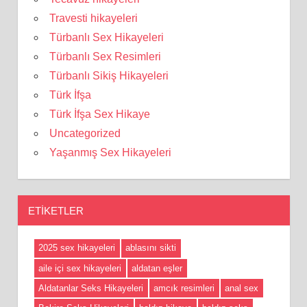
Travesti hikayeleri
Türbanlı Sex Hikayeleri
Türbanlı Sex Resimleri
Türbanlı Sikiş Hikayeleri
Türk İfşa
Türk İfşa Sex Hikaye
Uncategorized
Yaşanmış Sex Hikayeleri
ETIKETLER
2025 sex hikayeleri
ablasını sikti
aile içi sex hikayeleri
aldatan eşler
Aldatanlar Seks Hikayeleri
amcık resimleri
anal sex