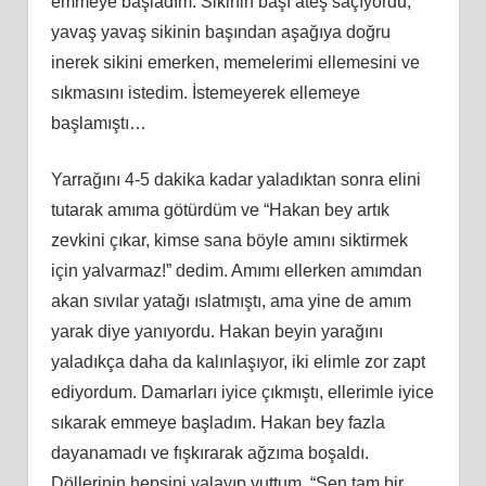
emmeye başladım. Sikinin başı ateş saçıyordu,
yavaş yavaş sikinin başından aşağıya doğru
inerek sikini emerken, memelerimi ellemesini ve
sıkmasını istedim. İstemeyerek ellemeye
başlamıştı…
Yarrağını 4-5 dakika kadar yaladıktan sonra elini
tutarak amıma götürdüm ve “Hakan bey artık
zevkini çıkar, kimse sana böyle amını siktirmek
için yalvarmaz!” dedim. Amımı ellerken amımdan
akan sıvılar yatağı ıslatmıştı, ama yine de amım
yarak diye yanıyordu. Hakan beyin yarağını
yaladıkça daha da kalınlaşıyor, iki elimle zor zapt
ediyordum. Damarları iyice çıkmıştı, ellerimle iyice
sıkarak emmeye başladım. Hakan bey fazla
dayanamadı ve fışkırarak ağzıma boşaldı.
Döllerinin hepsini yalayıp yuttum. “Sen tam bir