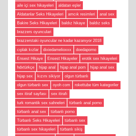
aile içi sex hikayeleri
aldatan eşler
Aldatanlar Seks Hikayeleri
amcık resimleri
anal sex
Bakire Seks Hikayeleri
baldız hikaye
baldız seks
brazzers oyunculari
brazzerstaki oyuncular ne kadar kazanıyor 2018
cıplak kızlar
dixiedamelioxxx
doedaporno
Ensest Hikaye
Ensest Hikayeler
erotik sex hikayeleri
hdxtürkçe
hijap anal
hijap anal porn
hijap anal sex
hijap sex
kızını sikiyor
olgun türbanlı
olgun türbanlı sex
oyoh com
rokettube tüm kategoriler
sex itiraf sayfası
sex itirafı
turk romantik sex sahneleri
türbanlı anal porno
türbanlı anal sex
türbanlı porno
Türbanlı Seks Hikayeleri
türbanlı sex
türbanlı sex hikayeleri
türbanlı sikiş