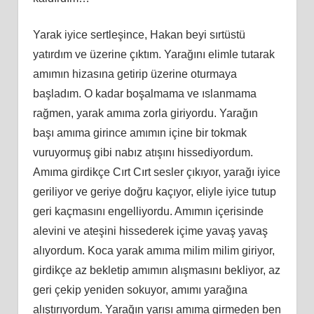
Yarak iyice sertleşince, Hakan beyi sırtüstü
yatırdım ve üzerine çıktım. Yarağını elimle tutarak
amımın hizasına getirip üzerine oturmaya
başladım. O kadar boşalmama ve ıslanmama
rağmen, yarak amıma zorla giriyordu. Yarağın
başı amıma girince amımın içine bir tokmak
vuruyormuş gibi nabız atışını hissediyordum.
Amıma girdikçe Cırt Cırt sesler çıkıyor, yarağı iyice
geriliyor ve geriye doğru kaçıyor, eliyle iyice tutup
geri kaçmasını engelliyordu. Amımın içerisinde
alevini ve ateşini hissederek içime yavaş yavaş
alıyordum. Koca yarak amıma milim milim giriyor,
girdikçe az bekletip amımın alışmasını bekliyor, az
geri çekip yeniden sokuyor, amımı yarağına
alıştırıyordum. Yarağın yarısı amıma girmeden ben