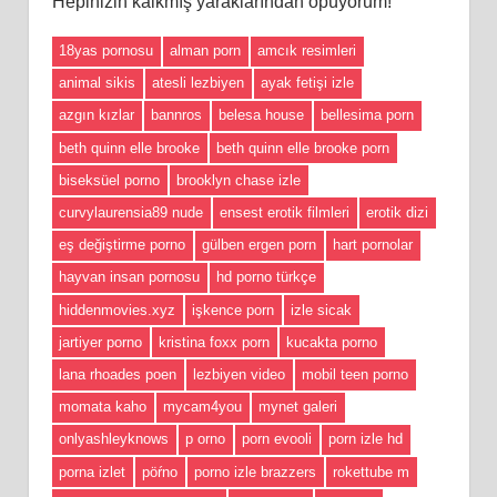
Hepinizin kalkmış yaraklarından öpüyorum!
18yas pornosu
alman porn
amcık resimleri
animal sikis
atesli lezbiyen
ayak fetişi izle
azgın kızlar
bannros
belesa house
bellesima porn
beth quinn elle brooke
beth quinn elle brooke porn
biseksüel porno
brooklyn chase izle
curvylaurensia89 nude
ensest erotik filmleri
erotik dizi
eş değiştirme porno
gülben ergen porn
hart pornolar
hayvan insan pornosu
hd porno türkçe
hiddenmovies.xyz
işkence porn
izle sicak
jartiyer porno
kristina foxx porn
kucakta porno
lana rhoades poen
lezbiyen video
mobil teen porno
momata kaho
mycam4you
mynet galeri
onlyashleyknows
p orno
porn evooli
porn izle hd
porna izlet
pöŕno
porno izle brazzers
rokettube m