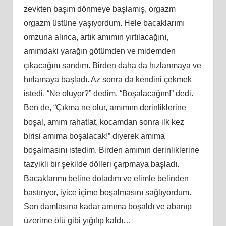
zevkten başım dönmeye başlamış, orgazm
orgazm üstüne yaşıyordum. Hele bacaklarımı
omzuna alınca, artık amımın yırtılacağını,
amımdaki yarağın götümden ve midemden
çıkacağını sandım. Birden daha da hızlanmaya ve
hırlamaya başladı. Az sonra da kendini çekmek
istedi. “Ne oluyor?” dedim, “Boşalacağım!” dedi.
Ben de, “Çıkma ne olur, amımım derinliklerine
boşal, amım rahatlat, kocamdan sonra ilk kez
birisi amıma boşalacak!” diyerek amıma
boşalmasını istedim. Birden amımın derinliklerine
tazyikli bir şekilde dölleri çarpmaya başladı.
Bacaklarımı beline doladım ve elimle belinden
bastırıyor, iyice içime boşalmasını sağlıyordum.
Son damlasına kadar amıma boşaldı ve abanıp
üzerime ölü gibi yığılıp kaldı…