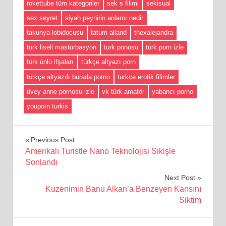
rokettube tüm kategoriler
sek s filimi
sekisual
sex seyret
siyah peynirin anlamı nedir
takunya lobidocusu
tatum alland
thexalejandra
türk liseli mastürbasyon
turk ponosu
türk porn izle
türk ünlü ifşaları
türkçe altyazı porn
türkçe altyazılı burada porno
turkce erotik filimler
üvey anne pornosu izle
vk türk amatör
yabancı porno
youporn turkis
Yazı
Previous Post
Amerikalı Turistle Nano Teknolojisi Sikişle
gezinmesi
Sonlandı
Next Post
Kuzenimin Banu Alkan’a Benzeyen Karısını
Siktim