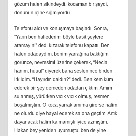
gözüm halen sikindeydi, kocaman bir şeydi,
donunun içine sığmıyordu.
Telefonu aldı ve konuşmaya başladı. Sonra,
“Yarın ben hallederim, böyle basit şeylere
aramayın!” dedi kızarak telefonu kapattı. Ben
halen odadaydım, benim yarrağına baktığımı
görünce, nevresimi üzerine çekerek, “Necla
hanım, huuu!” diyerek bana seslenince birden
irkildim. “Hayırdır, daldın?” dedi. Ben kem küm
ederek bir şey demeden odadan çıktım. Amım
sulanmış, yürürken vıcık vıcık olmuş, resmen
boşalmıştım. O koca yarrak amıma girerse halim
ne olurdu diye hayal ederek salona geçtim. Artık
dayanacak halim kalmamıştı iyice azmıştım.
Hakan bey yeniden uyumuştu, ben de yine