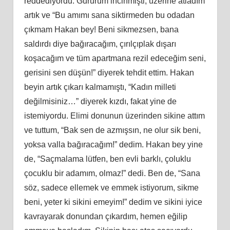
reddediyordu. Gururum incinmişti, üzerine atladım
artık ve “Bu amımı sana siktirmeden bu odadan
çıkmam Hakan bey! Beni sikmezsen, bana
saldırdı diye bağıracağım, çırılçıplak dışarı
koşacağım ve tüm apartmana rezil edeceğim seni,
gerisini sen düşün!” diyerek tehdit ettim. Hakan
beyin artık çıkarı kalmamıştı, “Kadın milleti
değilmisiniz…” diyerek kızdı, fakat yine de
istemiyordu. Elimi donunun üzerinden sikine attım
ve tuttum, “Bak sen de azmışsın, ne olur sik beni,
yoksa valla bağıracağım!” dedim. Hakan bey yine
de, “Saçmalama lütfen, ben evli barklı, çoluklu
çocuklu bir adamım, olmaz!” dedi. Ben de, “Sana
söz, sadece ellemek ve emmek istiyorum, sikme
beni, yeter ki sikini emeyim!” dedim ve sikini iyice
kavrayarak donundan çıkardım, hemen eğilip