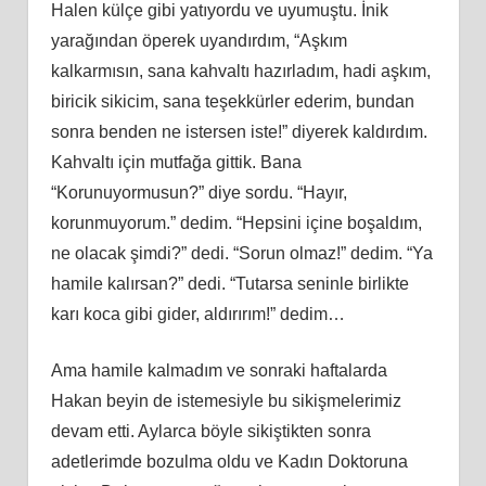
Halen külçe gibi yatıyordu ve uyumuştu. İnik
yarağından öperek uyandırdım, “Aşkım
kalkarmısın, sana kahvaltı hazırladım, hadi aşkım,
biricik sikicim, sana teşekkürler ederim, bundan
sonra benden ne istersen iste!” diyerek kaldırdım.
Kahvaltı için mutfağa gittik. Bana
“Korunuyormusun?” diye sordu. “Hayır,
korunmuyorum.” dedim. “Hepsini içine boşaldım,
ne olacak şimdi?” dedi. “Sorun olmaz!” dedim. “Ya
hamile kalırsan?” dedi. “Tutarsa seninle birlikte
karı koca gibi gider, aldırırım!” dedim…
Ama hamile kalmadım ve sonraki haftalarda
Hakan beyin de istemesiyle bu sikişmelerimiz
devam etti. Aylarca böyle sikiştikten sonra
adetlerimde bozulma oldu ve Kadın Doktoruna