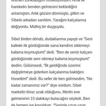
resmen zonkladığını hissediyordum. Ama ilk
hareketin benden gelmesini beklediğini
anlamıştım. Artık gözüm dönmüştü, gittim ve
Sibele arkadan sarıldım. Yarağım kalçalarına
değiyordu. Müthiş bir duyguydu.
Sibel birden döndü, dudaklarıma yapıştı ve “Seni
kafede ilk gördüğümde sana kendimi siktirmeyi
kafama koymuştum!” dedi. “Ben de senin kalçanı
gördüğümde seni sikmeyi kafama koymuştum!”
dedim. Gülümsedi, “İlk geldiğinde üzerimi
değiştirmeye giderken kalçalarıma baktığını
hissettim!” dedi. Bu sefer de ben gülmsedim, “Ne
kadar zamanımız var?” diye sordum. Sibel
marketin biraz uzak olduğunu, Mertin eve
gelmesinin 15 dakikayı bulacağını söyledi. Ben
de hemen işe koyuldum, “Seninle uzun uzun