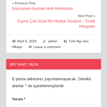
Yazı
Previous Post
Kaynanam doymak nedir bilmiyordu
gezinmesi
Next Post
Eşime Çok Güzel Bir Hediye Sundum – Erotik
Hikayeler
Mart 5, 2025
admin
Türk İfşa Sex
Hikaye
Leave a comment
BIR YANIT YAZIN
E-posta adresiniz yayınlanmayacak.
Gerekli
alanlar
*
ile işaretlenmişlerdir
Yorum
*