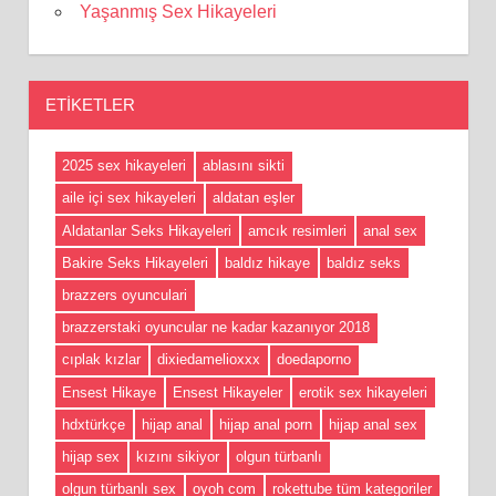
Yaşanmış Sex Hikayeleri
ETIKETLER
2025 sex hikayeleri
ablasını sikti
aile içi sex hikayeleri
aldatan eşler
Aldatanlar Seks Hikayeleri
amcık resimleri
anal sex
Bakire Seks Hikayeleri
baldız hikaye
baldız seks
brazzers oyunculari
brazzerstaki oyuncular ne kadar kazanıyor 2018
cıplak kızlar
dixiedamelioxxx
doedaporno
Ensest Hikaye
Ensest Hikayeler
erotik sex hikayeleri
hdxtürkçe
hijap anal
hijap anal porn
hijap anal sex
hijap sex
kızını sikiyor
olgun türbanlı
olgun türbanlı sex
oyoh com
rokettube tüm kategoriler