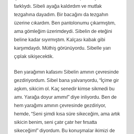
farklıydı. Sibeli ayağa kaldırdım ve mutfak
tezgahına dayadım. Bir bacağını da tezgahın
üzerine cıkardım. Ben pantolonumu çıkarmıştım,
ama gömleğim üzerimdeydi. Sibelin de eteğini
beline kadar sıyırmıştım. Kalçası kabak gibi
karşımdaydı. Müthiş görünüyordu. Sibelle yarı
çıplak sikişecektik.
Ben yarağımın kafasını Sibelin amının çevresinde
gezdiriyordum. Sibel bana yalvarıyordu, “İçime gir
aşkım, sikicim ol. Kaç senedir kimse sikmedi bu
amı. Yarağa doyur amımı!” diye inliyordu. Ben de
hem yarağımı amının çevresinde gezdiriyor,
hemde, “Seni şimdi kısa süre sikeceğim, ama artık
sikicin benim, seni çatır çatır her fırsatta
sikeceğim!” diyordum. Bu konuşmalar ikimizi de