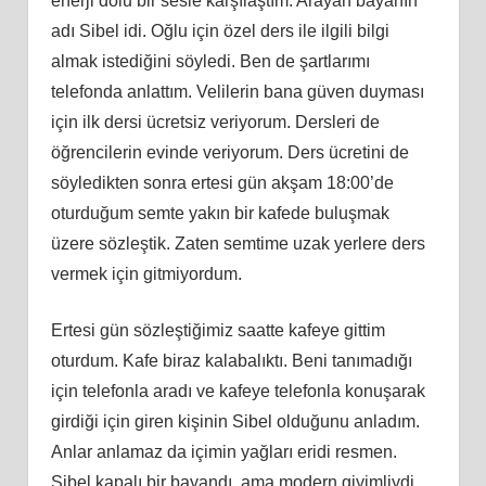
enerji dolu bir sesle karşılaştım. Arayan bayanın
adı Sibel idi. Oğlu için özel ders ile ilgili bilgi
almak istediğini söyledi. Ben de şartlarımı
telefonda anlattım. Velilerin bana güven duyması
için ilk dersi ücretsiz veriyorum. Dersleri de
öğrencilerin evinde veriyorum. Ders ücretini de
söyledikten sonra ertesi gün akşam 18:00’de
oturduğum semte yakın bir kafede buluşmak
üzere sözleştik. Zaten semtime uzak yerlere ders
vermek için gitmiyordum.
Ertesi gün sözleştiğimiz saatte kafeye gittim
oturdum. Kafe biraz kalabalıktı. Beni tanımadığı
için telefonla aradı ve kafeye telefonla konuşarak
girdiği için giren kişinin Sibel olduğunu anladım.
Anlar anlamaz da içimin yağları eridi resmen.
Sibel kapalı bir bayandı, ama modern giyimliydi.