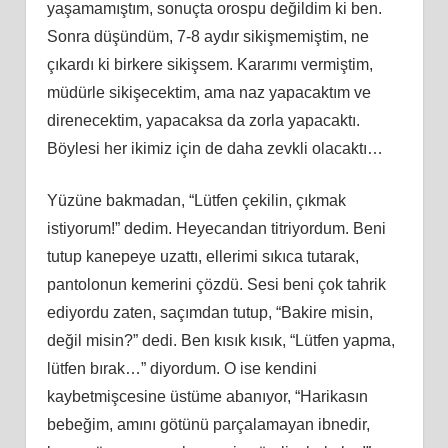
yaşamamıştım, sonuçta orospu değildim ki ben.
Sonra düşündüm, 7-8 aydır sikişmemiş
tim
, ne
çıkardı ki birkere sikişsem. Kararımı vermiş
tim
,
müdürle sikişecektim, ama naz yapacaktım ve
direnecektim, yapacaksa da zorla yapacaktı.
Böylesi her ikimiz için de daha zevkli olacaktı…
Yüzüne bakmadan, “Lütfen çekilin, çıkmak
istiyorum!” dedim. Heyecandan titriyordum. Beni
tutup kanepeye uzattı, ellerimi sıkıca tutarak,
pantolonun kemerini çözdü. Sesi beni çok tahrik
ediyordu zaten, saçımdan tutup, “Bakire misin,
değil misin?” dedi. Ben kısık kısık, “Lütfen yapma,
lütfen bırak…” diyordum. O ise kendini
kaybetmişcesine üstüme abanıyor, “Harikasın
bebeğim,
am
ını götünü parçalamayan ibnedir,