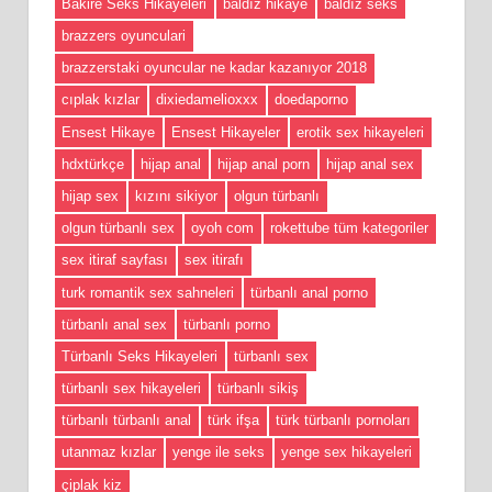
Bakire Seks Hikayeleri
baldız hikaye
baldız seks
brazzers oyunculari
brazzerstaki oyuncular ne kadar kazanıyor 2018
cıplak kızlar
dixiedamelioxxx
doedaporno
Ensest Hikaye
Ensest Hikayeler
erotik sex hikayeleri
hdxtürkçe
hijap anal
hijap anal porn
hijap anal sex
hijap sex
kızını sikiyor
olgun türbanlı
olgun türbanlı sex
oyoh com
rokettube tüm kategoriler
sex itiraf sayfası
sex itirafı
turk romantik sex sahneleri
türbanlı anal porno
türbanlı anal sex
türbanlı porno
Türbanlı Seks Hikayeleri
türbanlı sex
türbanlı sex hikayeleri
türbanlı sikiş
türbanlı türbanlı anal
türk ifşa
türk türbanlı pornoları
utanmaz kızlar
yenge ile seks
yenge sex hikayeleri
çiplak kiz