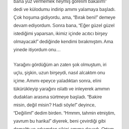
bana yüz vermemek neymiş görelim bakalım!”
dedi ve külodumu indirip amımı yalamaya başladı.
Çok hoşuma gidiyordu, ama, “Bırak beni!” demeye
devam ediyordum. Sonra bana, “Eğer güzel güzel
istediğimi yaparsan, ikimiz içinde
ac
ıtıcı birşey
olmayacak!” dediğinde kendimi bırakmıştım. Ama
yinede itiyordum onu…
Yarağını gördüğüm an zaten şok olmuştum, iri
uçlu, şişkin, uzun birşeydi, nasıl alcaktım onu
içime. Amımı epeyce yaladıktan sonra, elini
tükürükleyip yarağını ıslattı ve inleyerek
am
ımın
dudakları arasına sürtmeye başladı. “Bakire
misin,
de
ğil misin? Hadi söyle!” deyince,
“Değilim!” dedim birden. “Hmmm, tahmin etmiş
tim
,
yavrum bu harika!” diyerek, beni çevirdiği gibi