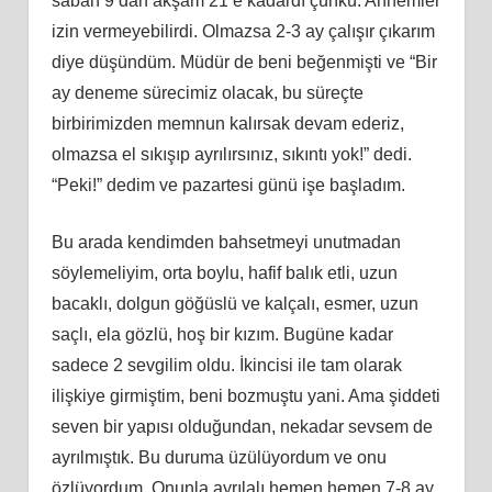
sabah 9’dan akş
am
21’e kadardı çünkü. Annemler
izin vermeyebilirdi. Olmazsa 2-3 ay çalışır çıkarım
diye düşündüm. Müdür de beni beğenmişti ve “Bir
ay deneme sürecimiz olacak, bu süreçte
birbirimizden memnun kalırsak devam ederiz,
olmazsa el sıkışıp ayrılırsınız, sıkıntı yok!” dedi.
“Peki!” dedim ve pazartesi günü işe başladım.
Bu arada kendimden bahsetmeyi unutmadan
söylemeliyim, orta boylu, hafif balık etli, uzun
bacaklı, dolgun göğüslü ve kalçalı, esmer, uzun
saçlı, ela gözlü, hoş bir kızım. Bugüne kadar
sadece 2 sevgilim oldu. İkincisi ile tam olarak
ilişkiye girmiş
tim
, beni bozmuştu yani. Ama şiddeti
seven bir yapısı olduğundan, nekadar sevsem de
ayrılmıştık. Bu duruma üzülüyordum ve onu
özlüyordum. Onunla ayrı
lal
ı hemen hemen 7-8 ay