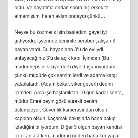
oldu. Ve hayatıma ondan sonra hiç erkek te
almamıştım, halen aklım ondaydı çünkü…
Neyse bu kozmetik işin başladım, gayet iyi
gidiyordu. İşyerinde benimle beraber çalışan 3
bayan vardı. Bu bayanların 3’ü de evliydi,
anlayacağınız 3’ü de açık kapı. İ
çimden
(Bu
müdür hepsini sikiyordur!) diye düşünüyordum,
çünkü müdürle çok samimilerdi ve adama karşı
yalakalardı, (Adam bekar, siker geçer!) dedim
içimden. Ama işe başladıktan 10 gün kadar sonra,
müdür Emre beyin gözü sürekli benim
üstümdeydi. Güvenlik kamerasından olsun,
kapıdan olsun, kaçamak bakışlarla bana bakıp
izlediğini biliyordum. Diğer 3 olgun bayan kendisi
için can atarken, müdürün neden bana kur yapar