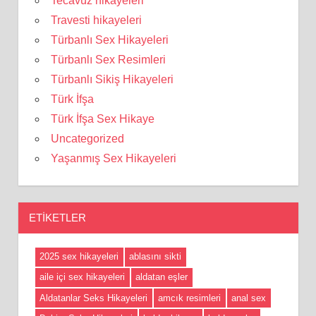
Tecavüz hikayeleri
Travesti hikayeleri
Türbanlı Sex Hikayeleri
Türbanlı Sex Resimleri
Türbanlı Sikiş Hikayeleri
Türk İfşa
Türk İfşa Sex Hikaye
Uncategorized
Yaşanmış Sex Hikayeleri
ETIKETLER
2025 sex hikayeleri
ablasını sikti
aile içi sex hikayeleri
aldatan eşler
Aldatanlar Seks Hikayeleri
amcık resimleri
anal sex