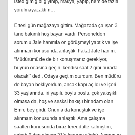
istediğim gibi giyinip, makyaj yapıp, hem de fazla
yorulmayacaktım…
Ertesi gün mağazaya gittim. Mağazada çalışan 3
tane bakımlı hoş bayan vardı. Personelden
sorumlu Jale
han
ımla ön görüşmeyi yaptık ve işe
alınmam konusunda anlaştık. Fakat Jale
han
ım,
“Müdürümüzle de bir konuşmanız gerekiyor,
buyrun odasına geçin, kendisi saat 2 gibi burada
olacak!” dedi. Odaya geçtim oturdum. Ben müdürü
de bayan bekliyordum, ancak kapı açıldı ve içeri
33 yaşlarında, iri yapılı, boylu poslu, çok yakışı
kl
ı
olmasa da, hoş ve sesksi bakışlı bir adam olan
Emre bey girdi. Onunla da konuştuk ve işe
alınmam konusunda anlaştık. Ama çalışma
saatleri konusunda biraz tereddütte kalmıştım,