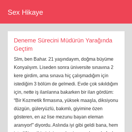
Skip
Sex Hikaye
to
content
Deneme Sürecini Müdürün Yarağında
Geçtim
Slm, ben Bahar. 21 yaşındayım, doğma büyüme
Konyalıyı
m.
Liseden sonra üniversite sınavına 2
kere girdim, ama sınava hiç çalışmadığım için
istediğim 3 bölüm de gelmedi. Evde çok sıkıldığım
için, nette iş ilanlarına bakarken bir ilan gördüm:
“Bir Kozmetik firmasına, yüksek maaşla, diksiyonu
düzgün, güleryüzlü, bakımlı, giyimine özen
gösteren, en az
lise
mezunu bayan eleman
aranıyor!” diyordu. Aslında iyi gibi geldi bana, hem