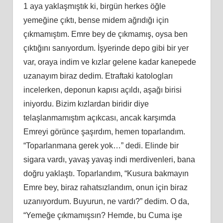
1 aya yaklaşmıştık
ki
, birgün herkes öğle
yemeğine çıktı, bense midem ağrıdığı için
çıkmamıştım. Emre bey de çıkmamış, oysa ben
çıktığını
san
ıyordum. İşyerinde depo gibi bir yer
var, oraya indim ve kızlar gelene kadar kanepede
uzanayım biraz dedim. Etraftaki katologları
incelerken, deponun kapısı açıldı, aşağı birisi
iniyordu. Bizim kızlardan biridir diye
telaşlanmamıştım açıkcası, ancak karşımda
Emreyi görünce şaşırdım, hemen toparlandım.
“Toparlanmana gerek yok…” dedi. Elinde bir
sigara vardı, yavaş yavaş indi merdivenleri, bana
doğ
ru
yaklaştı. Toparlandım, “Kusura bakmayın
Emre bey, biraz rahatsızlandım, onun için biraz
uzanıyordum. Buyurun, ne vardı?” dedim. O da,
“Yemeğe çıkmamışsın? Hemde, bu Cuma işe