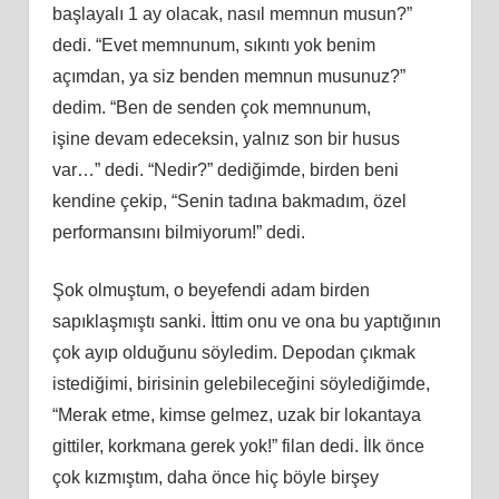
başlayalı 1 ay olacak, nasıl memnun musun?”
dedi. “Evet memnunum, sıkıntı yok benim
açımdan, ya siz benden memnun musunuz?”
dedim. “Ben de senden çok memnunum,
iş
ine
devam edeceksin, yalnız son bir husus
var…” dedi. “Nedir?” dediğimde, birden beni
kendine çekip, “Senin tadına bakmadım, özel
performansını bilmiyorum!” dedi.
Ş
ok
olmuştum, o beyefendi adam birden
sapıklaşmıştı sanki. İttim onu ve ona bu yaptığının
çok ayıp olduğunu söyledim. Depodan çıkmak
istediğimi, birisinin gelebileceğini söylediğimde,
“Merak etme, kimse gelmez, uzak bir lokantaya
gittiler, korkmana gerek yok!” filan dedi. İ
lk
önce
çok kızmıştım, daha önce hiç böyle birşey