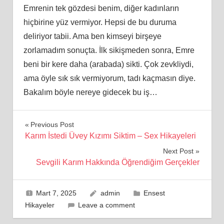
Emrenin tek gözdesi benim, diğer kadınların
hiçbirine yüz vermiyor. Hepsi de bu duruma
deliriyor tabii. Ama ben kimseyi birşeye
zorlamadım sonuçta. İ
lk
sikişmeden sonra, Emre
beni bir kere daha (arabada) sikti. Çok zevkliydi,
ama öyle sık sık vermiyorum, tadı kaçmasın diye.
Bakalım böyle nereye gidecek bu iş…
Yazı
Previous Post
Karım İstedi Üvey Kızımı Siktim – Sex Hikayeleri
gezinmesi
Next Post
Sevgili Karım Hakkında Öğrendiğim Gerçekler
Mart 7, 2025
admin
Ensest
Hikayeler
Leave a comment