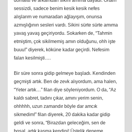
domalttı ve arkamdan sikini
am
ıma dayadı. Ortam
sessizdi, sadece benim kesik kesik nefes
alışlarım ve numaradan ağlayışım, onunsa
azmışlığının sesleri vardı. Sikini sürte sürte
am
ıma
yavaş yavaş geçiriyordu. Sokarken de, “Tahmin
etmiş
tim
, çok sikilmemiş amın olduğunu, ohh işte
buuu!” diyerek, köküne kadar geçirdi. Nefesim
falan kesilmişti….
Bir süre sonra gidip gelmeye başladı. Kendinden
geçmişti artık. Ben de zevk alıyordum, ama halen,
“Yeter artık…” filan diye söyleniyordum. O da, “Az
kaldı sabret, tadını çıkar,
am
ını yerim senin,
ohhhhh, uzun zamandır böyle dar amcık
sikmedim!” filan diyerek, 20 dakika kadar gidip
geldi ve sonra, “Birazdan geleceğim
, sen
de
boşal, artık kasma kendini! Üstelik deneme