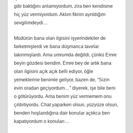
gibi baktığını anlamıyordum, zira ben kendisine
hiç yüz vermiyordum. Aklım fikrim ayrıldığım
sevgilimdeydi…
Müdürün bana olan ilgisini işyerindekiler de
farketmişlerdi ve bana düşmanca tavırlar
takı
nm
ışlardı. Ama umrumda değildi, çünkü Emre
beyin gözdesi bendim. Emre bey
de art
ık bana
olan ilgisini açık açık belli ediyor, öğle
yemeklerine benimle geliyor, bazen de, “Sizin
evin oradan geçiyordum…” diyerek, işe bile beni
o götürüyordu. Ama benim yüz vermemem onu
çıldırtıyordu. Chat yaparken olsun, yüzyüze olsun,
benden hoşlandığına dair konular açtıkca ben
kapatıyordum o konuları…