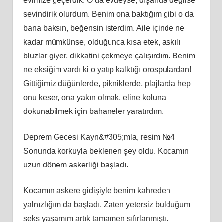
evimize geçerdik. O da evdeyse, dışarıda değilse
sevindirik olurdum. Benim ona baktığım gibi o da
bana baksın, beğensin isterdim. Aile içinde ne
kadar mümkünse, olduğunca kısa etek, askılı
bluzlar giyer, dikkatini çekmeye çalışırdım. Benim
ne eksiğim vardı ki o yatıp kalktığı orospulardan!
Gittiğimiz düğünlerde, pikniklerde, plajlarda hep
onu keser, ona yakın olmak, eline koluna
dokunabilmek için bahaneler yaratırdım.
Deprem Gecesi Kayn&#305;mla, resim №4
Sonunda korkuyla beklenen şey oldu. Kocamın
uzun dönem askerliği başladı.
Kocamın askere gidişiyle benim kahreden
yalnızlığım da başladı. Zaten yetersiz bulduğum
seks yaşamım artık tamamen sıfırlanmıştı.