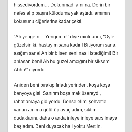
hissediyordum… Dokunmadı amıma. Derin bir
nefes alıp başını küloduma yaklaştırdı, amımın
kokusunu ciğerlerine kadar çekti,
“Ah yengem… Yengemm!” diye mırıldandı, “Öyle
güzelsin ki, hastayım sana kadın! Bitiyorum sana,
aşığım sana! Ah bir bilsen seni nasıl istediğimi! Bir
anlasan beni! Ah bu güzel amcığını bir siksem!
Ahhh!” diyordu.
Aniden beni bırakıp fırladı yerinden, koşa koşa
banyoya gitti. Sanırım boşalmak üzereydi,
rahatlamaya gidiyordu. Bense elimi şehvetle
yanan amıma götürüp avuçladım, sıktım
dudaklarını, daha o anda inleye inleye sarsılmaya
başladım. Beni duyacak hali yoktu Mert’in,