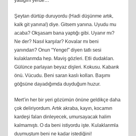
yattığım yerde…
Şeytan dürtüp duruyordu (Hadi düşünme artık,
kalk git yanına!) diye. Gitsem yanına. Uyudu mu
acaba? Okşasam bana yaptığı gibi. Uyanır mı?
Ne der? Nasıl karşılar? Kovalar mı beni
yanından? Onun “Yenge!” diyen tatlı sesi
kulaklarımda hep. Maviş gözleri. Etli dudakları.
Gülünce parlayan beyaz dişleri. Kokusu. Kabarık
önü. Vücudu. Beni saran kaslı kolları. Başımı
göğsüne dayadığımda duyduğum huzur.
Mert’in her bir yeri gözümün önüne geldikçe daha
çok deliriyordum. Artık akraba, kayın, kocamın
kardeşi falan dinleyecek, umursayacak halim
kalmamıştı. O da beni istiyordu işte. Kulaklarımla
duymuştum beni ne kadar istediğini!