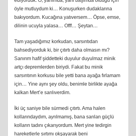
ediyorduk. O, yanımda, yanı başımda olduğu için
öyle mutluydum ki… Konuşurken dudaklarına
bakıyordum. Kucağına yatıversem… Öpse, emse,
dilinin ucuyla yalasa… Offf… Şeytan…
Tam yaşadığımız korkudan, sarsıntıdan
bahsediyorduk ki, bir çıtırtı daha olmasın mı?
Sanırım hafif şiddetteki duyulur duyulmaz minik
artçı depremlerden biriydi. Fakat bu minik
sarsıntının korkusu bile yetti bana ayağa fırlamam
için… Yine aynı şey oldu, benimle birlikte ayağa
kalkan Mert’e sarılıverdim.
İki üç saniye bile sürmedi çıtırtı. Ama halen
kollarındaydım, ayrılmamış, bana sarılan güçlü
kolların tadını çıkarıyordum. Mert yine tedirgin
hareketlerle sırtımı okşayarak beni