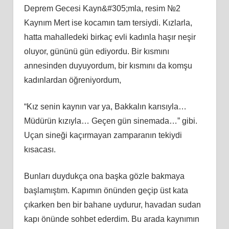
Deprem Gecesi Kayn&#305;mla, resim №2
Kaynım Mert ise kocamın tam tersiydi. Kızlarla,
hatta mahalledeki birkaç evli kadınla haşır neşir
oluyor, gününü gün ediyordu. Bir kısmını
annesinden duyuyordum, bir kısmını da komşu
kadınlardan öğreniyordum,
“Kız senin kaynın var ya, Bakkalın karısıyla…
Müdürün kızıyla… Geçen gün sinemada…” gibi.
Uçan sineği kaçırmayan zamparanın tekiydi
kısacası.
Bunları duydukça ona başka gözle bakmaya
başlamıştım. Kapımın önünden geçip üst kata
çıkarken ben bir bahane uydurur, havadan sudan
kapı önünde sohbet ederdim. Bu arada kaynımın