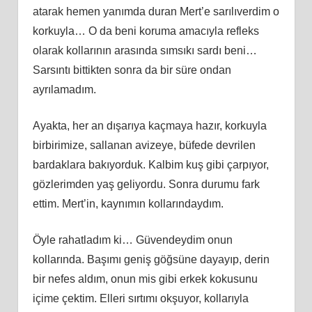
atarak hemen yanımda duran Mert’e sarılıverdim o
korkuyla… O da beni koruma amacıyla refleks
olarak kollarının arasında sımsıkı sardı beni…
Sarsıntı bittikten sonra da bir süre ondan
ayrılamadım.
Ayakta, her an dışarıya kaçmaya hazır, korkuyla
birbirimize, sallanan avizeye, büfede devrilen
bardaklara bakıyorduk. Kalbim kuş gibi çarpıyor,
gözlerimden yaş geliyordu. Sonra durumu fark
ettim. Mert’in, kaynımın kollarındaydım.
Öyle rahatladım ki… Güvendeydim onun
kollarında. Başımı geniş göğsüne dayayıp, derin
bir nefes aldım, onun mis gibi erkek kokusunu
içime çektim. Elleri sırtımı okşuyor, kollarıyla