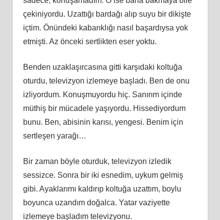
sadece, konuşamadım. O ise bana bakmaya bile
çekiniyordu. Uzattığı bardağı alıp suyu bir dikişte
içtim. Önündeki kabarıklığı nasıl başardıysa yok
etmişti. Az önceki sertlikten eser yoktu.
Benden uzaklaşırcasına gitti karşıdaki koltuğa
oturdu, televizyon izlemeye başladı. Ben de onu
izliyordum. Konuşmuyordu hiç. Sanırım içinde
müthiş bir mücadele yaşıyordu. Hissediyordum
bunu. Ben, abisinin karısı, yengesi. Benim için
sertleşen yarağı…
Bir zaman böyle oturduk, televizyon izledik
sessizce. Sonra bir iki esnedim, uykum gelmiş
gibi. Ayaklarımı kaldırıp koltuğa uzattım, boylu
boyunca uzandım doğalca. Yatar vaziyette
izlemeye başladım televizyonu.