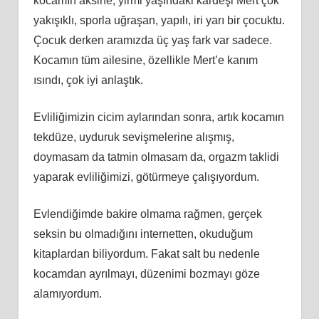
kocamın aksine, yirmi yaşındaki kardeşi Mert çok
yakışıklı, sporla uğraşan, yapılı, iri yarı bir çocuktu.
Çocuk derken aramızda üç yaş fark var sadece.
Kocamın tüm ailesine, özellikle Mert’e kanım
ısındı, çok iyi anlaştık.
Evliliğimizin cicim aylarından sonra, artık kocamın
tekdüze, uyduruk sevişmelerine alışmış,
doymasam da tatmin olmasam da, orgazm taklidi
yaparak evliliğimizi, götürmeye çalışıyordum.
Evlendiğimde bakire olmama rağmen, gerçek
seksin bu olmadığını internetten, okuduğum
kitaplardan biliyordum. Fakat salt bu nedenle
kocamdan ayrılmayı, düzenimi bozmayı göze
alamıyordum.