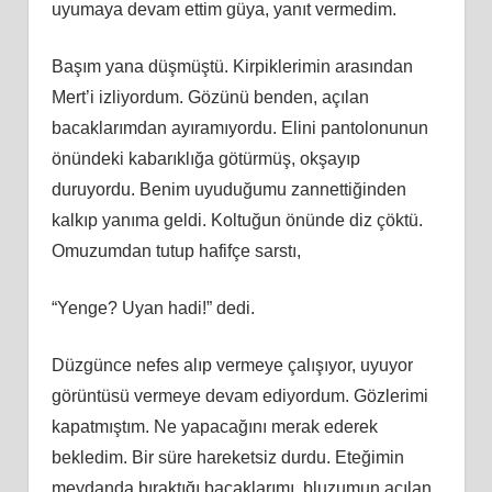
uyumaya devam ettim güya, yanıt vermedim.
Başım yana düşmüştü. Kirpiklerimin arasından
Mert’i izliyordum. Gözünü benden, açılan
bacaklarımdan ayıramıyordu. Elini pantolonunun
önündeki kabarıklığa götürmüş, okşayıp
duruyordu. Benim uyuduğumu zannettiğinden
kalkıp yanıma geldi. Koltuğun önünde diz çöktü.
Omuzumdan tutup hafifçe sarstı,
“Yenge? Uyan hadi!” dedi.
Düzgünce nefes alıp vermeye çalışıyor, uyuyor
görüntüsü vermeye devam ediyordum. Gözlerimi
kapatmıştım. Ne yapacağını merak ederek
bekledim. Bir süre hareketsiz durdu. Eteğimin
meydanda bıraktığı bacaklarımı, bluzumun açılan