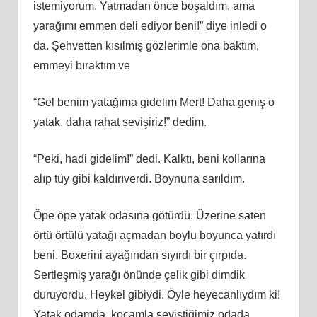
istemiyorum. Yatmadan önce boşaldım, ama
yarağımı emmen deli ediyor beni!” diye inledi o
da. Şehvetten kısılmış gözlerimle ona baktım,
emmeyi bıraktım ve
“Gel benim yatağıma gidelim Mert! Daha geniş o
yatak, daha rahat sevişiriz!” dedim.
“Peki, hadi gidelim!” dedi. Kalktı, beni kollarına
alıp tüy gibi kaldırıverdi. Boynuna sarıldım.
Öpe öpe yatak odasına götürdü. Üzerine saten
örtü örtülü yatağı açmadan boylu boyunca yatırdı
beni. Boxerini ayağından sıyırdı bir çırpıda.
Sertleşmiş yarağı önünde çelik gibi dimdik
duruyordu. Heykel gibiydi. Öyle heyecanlıydım ki!
Yatak odamda, kocamla seviştiğimiz odada,