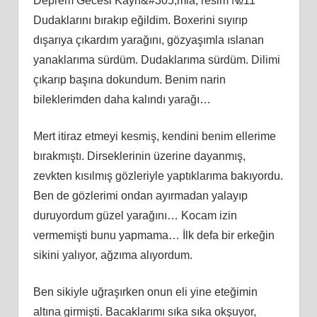
Deprem Gecesi Kayn&#305;mla, resim №11
Dudaklarını bırakıp eğildim. Boxerini sıyırıp
dışarıya çıkardım yarağını, gözyaşımla ıslanan
yanaklarıma sürdüm. Dudaklarıma sürdüm. Dilimi
çıkarıp başına dokundum. Benim narin
bileklerimden daha kalındı yarağı…
Mert itiraz etmeyi kesmiş, kendini benim ellerime
bırakmıştı. Dirseklerinin üzerine dayanmış,
zevkten kısılmış gözleriyle yaptıklarıma bakıyordu.
Ben de gözlerimi ondan ayırmadan yalayıp
duruyordum güzel yarağını… Kocam izin
vermemişti bunu yapmama… İlk defa bir erkeğin
sikini yalıyor, ağzıma alıyordum.
Ben sikiyle uğraşırken onun eli yine eteğimin
altına girmişti. Bacaklarımı sıka sıka okşuyor,