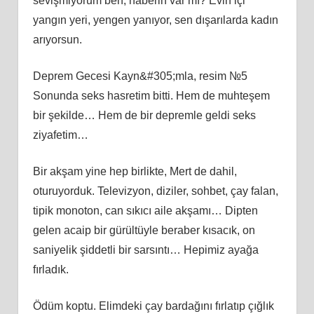
sevişmiyorum ben, haberin var mı? Evin içi
yangın yeri, yengen yanıyor, sen dışarılarda kadın
arıyorsun.
Deprem Gecesi Kayn&#305;mla, resim №5
Sonunda seks hasretim bitti. Hem de muhteşem
bir şekilde… Hem de bir depremle geldi seks
ziyafetim…
Bir akşam yine hep birlikte, Mert de dahil,
oturuyorduk. Televizyon, diziler, sohbet, çay falan,
tipik monoton, can sıkıcı aile akşamı… Dipten
gelen acaip bir gürültüyle beraber kısacık, on
saniyelik şiddetli bir sarsıntı… Hepimiz ayağa
fırladık.
Ödüm koptu. Elimdeki çay bardağını fırlatıp çığlık