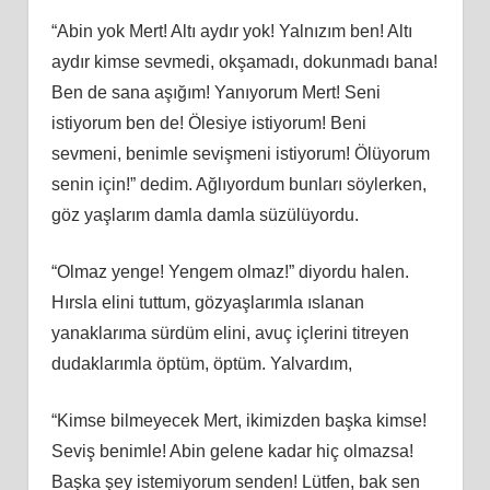
“Abin yok Mert! Altı aydır yok! Yalnızım ben! Altı
aydır kimse sevmedi, okşamadı, dokunmadı bana!
Ben de sana aşığım! Yanıyorum Mert! Seni
istiyorum ben de! Ölesiye istiyorum! Beni
sevmeni, benimle sevişmeni istiyorum! Ölüyorum
senin için!” dedim. Ağlıyordum bunları söylerken,
göz yaşlarım damla damla süzülüyordu.
“Olmaz yenge! Yengem olmaz!” diyordu halen.
Hırsla elini tuttum, gözyaşlarımla ıslanan
yanaklarıma sürdüm elini, avuç içlerini titreyen
dudaklarımla öptüm, öptüm. Yalvardım,
“Kimse bilmeyecek Mert, ikimizden başka kimse!
Seviş benimle! Abin gelene kadar hiç olmazsa!
Başka şey istemiyorum senden! Lütfen, bak sen