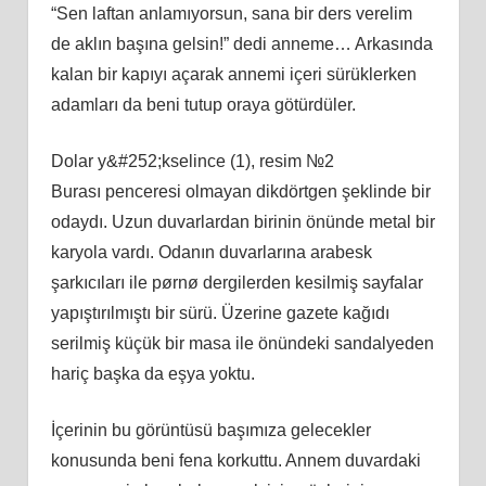
“Sen laftan anlamıyorsun, sana bir ders verelim
de aklın başına gelsin!” dedi anneme… Arkasında
kalan bir kapıyı açarak annemi içeri sürüklerken
adamları da beni tutup oraya götürdüler.
Dolar y&#252;kselince (1), resim №2
Burası penceresi olmayan dikdörtgen şeklinde bir
odaydı. Uzun duvarlardan birinin önünde metal bir
karyola vardı. Odanın duvarlarına arabesk
şarkıcıları ile pørnø dergilerden kesilmiş sayfalar
yapıştırılmıştı bir sürü. Üzerine gazete kağıdı
serilmiş küçük bir masa ile önündeki sandalyeden
hariç başka da eşya yoktu.
İçerinin bu görüntüsü başımıza gelecekler
konusunda beni fena korkuttu. Annem duvardaki