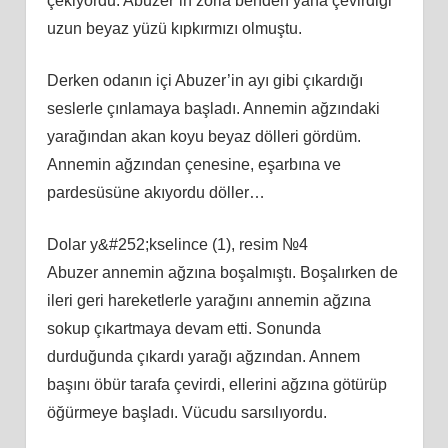
çekiyordu. Abuzer’in zorla benden yana çevirdiği
uzun beyaz yüzü kıpkırmızı olmuştu.
Derken odanın içi Abuzer’in ayı gibi çıkardığı
seslerle çınlamaya başladı. Annemin ağzındaki
yarağından akan koyu beyaz dölleri gördüm.
Annemin ağzından çenesine, eşarbına ve
pardesüsüne akıyordu döller…
Dolar y&#252;kselince (1), resim №4
Abuzer annemin ağzına boşalmıştı. Boşalırken de
ileri geri hareketlerle yarağını annemin ağzına
sokup çıkartmaya devam etti. Sonunda
durduğunda çıkardı yarağı ağzından. Annem
başını öbür tarafa çevirdi, ellerini ağzına götürüp
öğürmeye başladı. Vücudu sarsılıyordu.