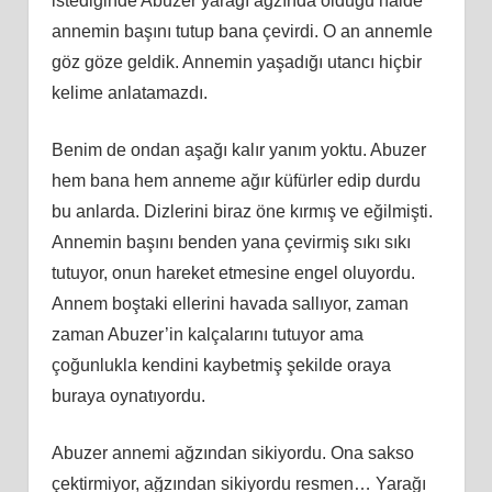
istediğinde Abuzer yarağı ağzında olduğu halde
annemin başını tutup bana çevirdi. O an annemle
göz göze geldik. Annemin yaşadığı utancı hiçbir
kelime anlatamazdı.
Benim de ondan aşağı kalır yanım yoktu. Abuzer
hem bana hem anneme ağır küfürler edip durdu
bu anlarda. Dizlerini biraz öne kırmış ve eğilmişti.
Annemin başını benden yana çevirmiş sıkı sıkı
tutuyor, onun hareket etmesine engel oluyordu.
Annem boştaki ellerini havada sallıyor, zaman
zaman Abuzer’in kalçalarını tutuyor ama
çoğunlukla kendini kaybetmiş şekilde oraya
buraya oynatıyordu.
Abuzer annemi ağzından sikiyordu. Ona sakso
çektirmiyor, ağzından sikiyordu resmen… Yarağı