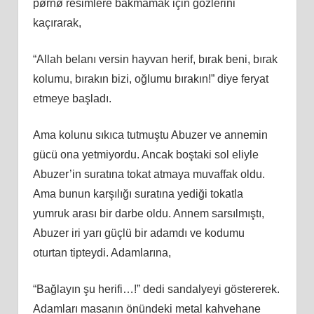
pørnø resimlere bakmamak için gözlerini
kaçırarak,
“Allah belanı versin hayvan herif, bırak beni, bırak
kolumu, bırakın bizi, oğlumu bırakın!” diye feryat
etmeye başladı.
Ama kolunu sıkıca tutmuştu Abuzer ve annemin
gücü ona yetmiyordu. Ancak boştaki sol eliyle
Abuzer’in suratına tokat atmaya muvaffak oldu.
Ama bunun karşılığı suratına yediği tokatla
yumruk arası bir darbe oldu. Annem sarsılmıştı,
Abuzer iri yarı güçlü bir adamdı ve kodumu
oturtan tipteydi. Adamlarına,
“Bağlayın şu herifi…!” dedi sandalyeyi göstererek.
Adamları masanın önündeki metal kahvehane