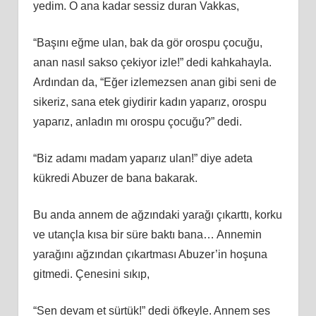
yedim. O ana kadar sessiz duran Vakkas,
“Başını eğme ulan, bak da gör orospu çocuğu,
anan nasıl sakso çekiyor izle!” dedi kahkahayla.
Ardından da, “Eğer izlemezsen anan gibi seni de
sikeriz, sana etek giydirir kadın yaparız, orospu
yaparız, anladın mı orospu çocuğu?” dedi.
“Biz adamı madam yaparız ulan!” diye adeta
kükredi Abuzer de bana bakarak.
Bu anda annem de ağzındaki yarağı çıkarttı, korku
ve utançla kısa bir süre baktı bana… Annemin
yarağını ağzından çıkartması Abuzer’in hoşuna
gitmedi. Çenesini sıkıp,
“Sen devam et sürtük!” dedi öfkeyle. Annem ses