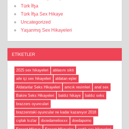
Türk İfşa
Türk İfşa Sex Hikaye
Uncategorized
Yaşanmış Sex Hikayeleri
ETIKETLER
2025 sex hikayeleri
ablasını sikti
aile içi sex hikayeleri
aldatan eşler
Aldatanlar Seks Hikayeleri
amcık resimleri
anal sex
Bakire Seks Hikayeleri
baldız hikaye
baldız seks
brazzers oyunculari
brazzerstaki oyuncular ne kadar kazanıyor 2018
cıplak kızlar
dixiedamelioxxx
doedaporno