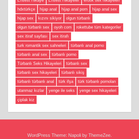
Ensest Hikaye
Ensest Hikayeler
erotik sex hikayeleri
hdxtürkçe
hijap anal
hijap anal porn
hijap anal sex
hijap sex
kızını sikiyor
olgun türbanlı
olgun türbanlı sex
oyoh com
rokettube tüm kategoriler
sex itiraf sayfası
sex itirafı
turk romantik sex sahneleri
türbanlı anal porno
türbanlı anal sex
türbanlı porno
Türbanlı Seks Hikayeleri
türbanlı sex
türbanlı sex hikayeleri
türbanlı sikiş
türbanlı türbanlı anal
türk ifşa
türk türbanlı pornoları
utanmaz kızlar
yenge ile seks
yenge sex hikayeleri
çiplak kiz
WordPress Theme: Napoli by ThemeZee.