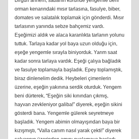
Birgün annem, sabahın köründe yengemle beni
orman kenarındaki mısır tarlasına, fasulye, biber,
domates ve salatalık toplamak için gönderdi. Mısır
tarlasının yanında sebze bahçemiz vardı.
Eşeğimizi aldık ve alaca karanlıkta tarlanın yolunu
tuttuk. Tarlaya kadar yol baya uzun olduğu için,
eşeğe yengemle sırayla biniyorduk. Yarım saat
kadar sonra tarlaya vardık. Eşeği çalıya bağladık
ve fasulye toplamayla başladık. Epey toplamıştık,
biraz dinlenelim dedik. Heybeleri çimenlerin
üzerine, eşeğin yakınına serdik oturduk. Yengem
beni dürterek, “Eşeğin siki kınından çıkmış,
hayvan zevkleniyor galiba!” diyerek, eşeğin sikini
gösterdi bana. Yengemle gülerek seyretmeye
başladık. Yengem abimin olmayışından baya bir
kızışmıştı, “Valla canım nasıl yarak çekti!” diyerek