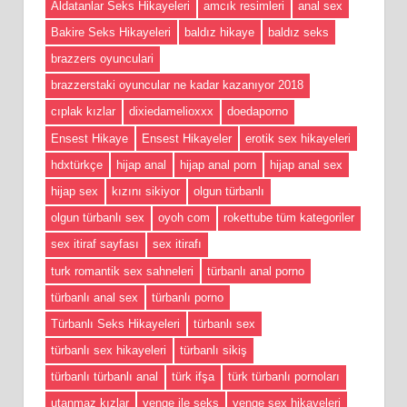
Aldatanlar Seks Hikayeleri
amcık resimleri
anal sex
Bakire Seks Hikayeleri
baldız hikaye
baldız seks
brazzers oyunculari
brazzerstaki oyuncular ne kadar kazanıyor 2018
cıplak kızlar
dixiedamelioxxx
doedaporno
Ensest Hikaye
Ensest Hikayeler
erotik sex hikayeleri
hdxtürkçe
hijap anal
hijap anal porn
hijap anal sex
hijap sex
kızını sikiyor
olgun türbanlı
olgun türbanlı sex
oyoh com
rokettube tüm kategoriler
sex itiraf sayfası
sex itirafı
turk romantik sex sahneleri
türbanlı anal porno
türbanlı anal sex
türbanlı porno
Türbanlı Seks Hikayeleri
türbanlı sex
türbanlı sex hikayeleri
türbanlı sikiş
türbanlı türbanlı anal
türk ifşa
türk türbanlı pornoları
utanmaz kızlar
yenge ile seks
yenge sex hikayeleri