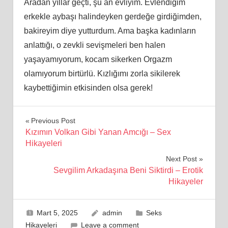
Aradan yıllar geçti, şu an evliyim. Evlendiğim
erkekle aybaşı halindeyken gerdeğe girdiğimden,
bakireyim diye yutturdum. Ama başka kadınların
anlattığı, o zevkli sevişmeleri ben halen
yaşayamıyorum, kocam sikerken Orgazm
olamıyorum birtürlü. Kızlığımı zorla sikilerek
kaybettiğimin etkisinden olsa gerek!
Yazı
Previous Post
Kızımın Volkan Gibi Yanan Amcığı – Sex
gezinmesi
Hikayeleri
Next Post
Sevgilim Arkadaşına Beni Siktirdi – Erotik
Hikayeler
Mart 5, 2025
admin
Seks
Hikayeleri
Leave a comment