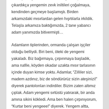
çıkardıkça yengemin zevk iniltileri çoğalmaya,
kendinden geçmeye başlamıştı. Birden
arkamızdaki mısırlardan gelen hışrtılarla irkildik.
Telaşla arkamıza baktığımızda, 2 tane yabancı
adam yanımızda bitivermişti…
Adamların tiplerinden, ormanda çalışan işçiler
olduğu belliydi. Biri beni, öteki de yengemi
yakaladı. Biz bağırmaya, çırpınmaya başladık,
ama nafile, köyden okadar uzakta mısır tarlasının
içinde duyan kimse yoktu. Adamlar, “Zilliler sizi,
madem azdınız, biz de söndürürüz sizin ateşinizi!”
diyerek pantolonları indirdiler. Bizim zaten altımız
çıplak. Adam yengemi sırtüstü yatırarak, bir anda
amına sikini kökledi. Ama ben halen çırpınıyorum,
“Kurtar beni yengeee!” diyerek. Yengem altta,