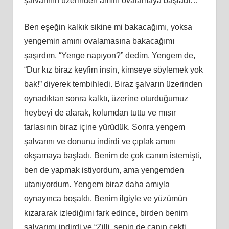
şalvarının üzerinden amını ovalamaya başladı…
Ben eşeğin kalkık sikine mi bakacağımı, yoksa
yengemin amını ovalamasına bakacağımı
şaşırdım, “Yenge napıyon?” dedim. Yengem de,
“Dur kız biraz keyfim insin, kimseye söylemek yok
bak!” diyerek tembihledi. Biraz şalvarın üzerinden
oynadıktan sonra kalktı, üzerine oturduğumuz
heybeyi de alarak, kolumdan tuttu ve mısır
tarlasının biraz içine yürüdük. Sonra yengem
şalvarını ve donunu indirdi ve çıplak amını
okşamaya başladı. Benim de çok canım istemişti,
ben de yapmak istiyordum, ama yengemden
utanıyordum. Yengem biraz daha amıyla
oynayınca boşaldı. Benim ilgiyle ve yüzümün
kızararak izlediğimi fark edince, birden benim
şalvarımı indirdi ve “Zilli, senin de canın çekti