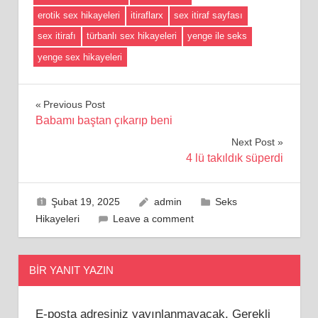
erotik sex hikayeleri
itiraflarx
sex itiraf sayfası
sex itirafı
türbanlı sex hikayeleri
yenge ile seks
yenge sex hikayeleri
Yazı
Previous Post
Babamı baştan çıkarıp beni
gezinmesi
Next Post
4 lü takıldık süperdi
Şubat 19, 2025
admin
Seks
Hikayeleri
Leave a comment
BIR YANIT YAZIN
E-posta adresiniz yayınlanmayacak.
Gerekli