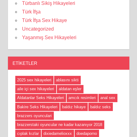
Türbanlı Sikiş Hikayeleri
Türk İfşa
Türk İfşa Sex Hikaye
Uncategorized
Yaşanmış Sex Hikayeleri
ETIKETLER
2025 sex hikayeleri
ablasını sikti
aile içi sex hikayeleri
aldatan eşler
Aldatanlar Seks Hikayeleri
amcık resimleri
anal sex
Bakire Seks Hikayeleri
baldız hikaye
baldız seks
brazzers oyunculari
brazzerstaki oyuncular ne kadar kazanıyor 2018
cıplak kızlar
dixiedamelioxxx
doedaporno