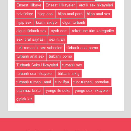
Ensest Hikaye
Ensest Hikayeler
erotik sex hikayeleri
hdxtürkçe
hijap anal
hijap anal porn
hijap anal sex
hijap sex
kızını sikiyor
olgun türbanlı
olgun türbanlı sex
oyoh com
rokettube tüm kategoriler
sex itiraf sayfası
sex itirafı
turk romantik sex sahneleri
türbanlı anal porno
türbanlı anal sex
türbanlı porno
Türbanlı Seks Hikayeleri
türbanlı sex
türbanlı sex hikayeleri
türbanlı sikiş
türbanlı türbanlı anal
türk ifşa
türk türbanlı pornoları
utanmaz kızlar
yenge ile seks
yenge sex hikayeleri
çiplak kiz