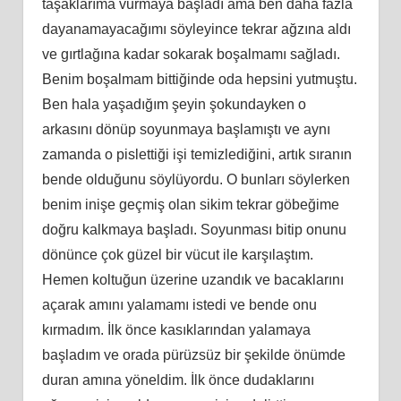
taşaklarıma vurmaya başladı ama ben daha fazla
dayanamayacağımı söyleyince tekrar ağzına aldı
ve gırtlağına kadar sokarak boşalmamı sağladı.
Benim boşalmam bittiğinde oda hepsini yutmuştu.
Ben hala yaşadığım şeyin şokundayken o
arkasını dönüp soyunmaya başlamıştı ve aynı
zamanda o pislettiği işi temizlediğini, artık sıranın
bende olduğunu söylüyordu. O bunları söylerken
benim inişe geçmiş olan sikim tekrar göbeğime
doğru kalkmaya başladı. Soyunması bitip onunu
dönünce çok güzel bir vücut ile karşılaştım.
Hemen koltuğun üzerine uzandık ve bacaklarını
açarak amını yalamamı istedi ve bende onu
kırmadım. İlk önce kasıklarından yalamaya
başladım ve orada pürüzsüz bir şekilde önümde
duran amına yöneldim. İlk önce dudaklarını