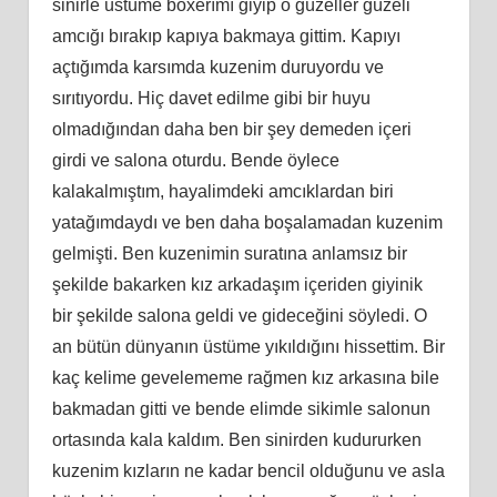
sinirle üstüme boxerımı giyip o güzeller güzeli
amcığı bırakıp kapıya bakmaya gittim. Kapıyı
açtığımda karsımda kuzenim duruyordu ve
sırıtıyordu. Hiç davet edilme gibi bir huyu
olmadığından daha ben bir şey demeden içeri
girdi ve salona oturdu. Bende öylece
kalakalmıştım, hayalimdeki amcıklardan biri
yatağımdaydı ve ben daha boşalamadan kuzenim
gelmişti. Ben kuzenimin suratına anlamsız bir
şekilde bakarken kız arkadaşım içeriden giyinik
bir şekilde salona geldi ve gideceğini söyledi. O
an bütün dünyanın üstüme yıkıldığını hissettim. Bir
kaç kelime gevelememe rağmen kız arkasına bile
bakmadan gitti ve bende elimde sikimle salonun
ortasında kala kaldım. Ben sinirden kudururken
kuzenim kızların ne kadar bencil olduğunu ve asla