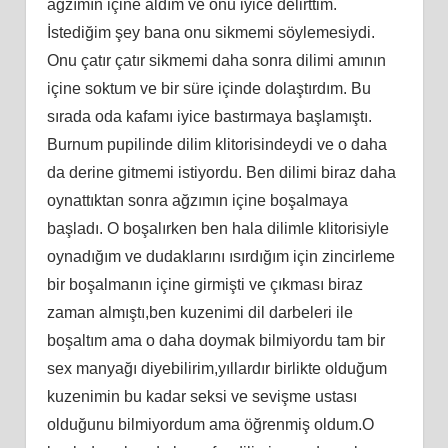
ağzımın içine aldım ve onu iyice delirttim.
İstediğim şey bana onu sikmemi söylemesiydi.
Onu çatır çatır sikmemi daha sonra dilimi amının
içine soktum ve bir süre içinde dolaştırdım. Bu
sırada oda kafamı iyice bastırmaya başlamıştı.
Burnum pupilinde dilim klitorisindeydi ve o daha
da derine gitmemi istiyordu. Ben dilimi biraz daha
oynattıktan sonra ağzımın içine boşalmaya
başladı. O boşalırken ben hala dilimle klitorisiyle
oynadığım ve dudaklarını ısırdığım için zincirleme
bir boşalmanın içine girmişti ve çıkması biraz
zaman almıştı,ben kuzenimi dil darbeleri ile
boşaltım ama o daha doymak bilmiyordu tam bir
sex manyağı diyebilirim,yıllardır birlikte olduğum
kuzenimin bu kadar seksi ve sevişme ustası
olduğunu bilmiyordum ama öğrenmiş oldum.O