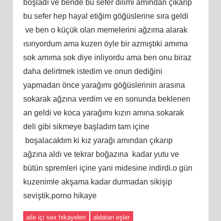
boşladı ve bende bu sefer dilimi amından çıkarıp
bu sefer hep hayal etiğim göğüslerine sıra geldi
ve ben o küçük olan memelerini ağzıma alarak
ısırıyordum ama kuzen öyle bir azmıştıki amıma
sok amıma sok diye inliyordu ama ben onu biraz
daha delirtmek istedim ve onun dediğini
yapmadan önce yarağımı göğüslerinin arasına
sokarak ağzına verdim ve en sonunda beklenen
an geldi ve koca yarağımı kızın amına sokarak
deli gibi sikmeye başladım tam içine
boşalacaktım ki kız yarağı amından çıkarıp
ağzına aldı ve tekrar boğazına kadar yutu ve
bütün spremleri içine yani midesine indirdi.o gün
kuzenimle akşama kadar durmadan sikişip
seviştik.porno hikaye
aile içi sex hikayeleri
aldatan eşler