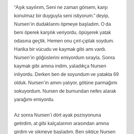
“Aşık sayılırım, Seni ne zaman görsem, karşı
konulmaz bir duyguyla seni istiyorum.” deyip,
Nursen’in dudaklarını öpmeye başladım. O da
beni öperek karşılık veriyordu, öpüşerek yatak
odasına geçtik. Hemen onu çırıl-çıplak soydum.
Harika bir vücudu ve kaymak gibi amı vardı.
Nursen’in göğüslerini emiyordum sırayla. Sonra
kaymak gibi amına indim, yaladıkça Nursen
inliyordu. Derken ben de soyundum ve yatakta 69
olduk. Nursen’in amını yalıyor, götüne parmağımı
sokuyordum. Nursen de burnundan nefes alarak
yarağımı emiyordu.
Az sonra Nursen’i dört ayak pozisyonuna
getirdim, at gibi kalçalarının arasından amına
girdim ve sikmeye başladım. Ben siktiçe Nursen