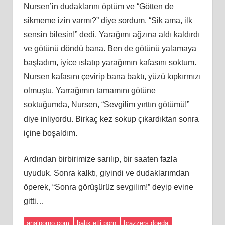
Nursen’in dudaklarını öptüm ve “Götten de
sikmeme izin varmı?” diye sordum. “Sik ama, ilk
sensin bilesin!” dedi. Yarağımı ağzına aldı kaldırdı
ve götünü döndü bana. Ben de götünü yalamaya
başladım, iyice ıslatıp yarağımın kafasını soktum.
Nursen kafasını çevirip bana baktı, yüzü kıpkırmızı
olmuştu. Yarrağımın tamamını götüne
soktuğumda, Nursen, “Sevgilim yırttın götümü!”
diye inliyordu. Birkaç kez sokup çıkardıktan sonra
içine boşaldım.
Ardından birbirimize sarılıp, bir saaten fazla
uyuduk. Sonra kalktı, giyindi ve dudaklarımdan
öperek, “Sonra görüşürüz sevgilim!” deyip evine
gitti…
analporno.com
balık etli porn
brazzers doeda