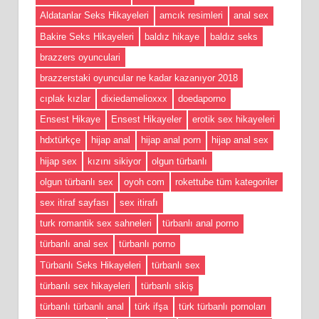
Aldatanlar Seks Hikayeleri
amcık resimleri
anal sex
Bakire Seks Hikayeleri
baldız hikaye
baldız seks
brazzers oyunculari
brazzerstaki oyuncular ne kadar kazanıyor 2018
cıplak kızlar
dixiedamelioxxx
doedaporno
Ensest Hikaye
Ensest Hikayeler
erotik sex hikayeleri
hdxtürkçe
hijap anal
hijap anal porn
hijap anal sex
hijap sex
kızını sikiyor
olgun türbanlı
olgun türbanlı sex
oyoh com
rokettube tüm kategoriler
sex itiraf sayfası
sex itirafı
turk romantik sex sahneleri
türbanlı anal porno
türbanlı anal sex
türbanlı porno
Türbanlı Seks Hikayeleri
türbanlı sex
türbanlı sex hikayeleri
türbanlı sikiş
türbanlı türbanlı anal
türk ifşa
türk türbanlı pornoları