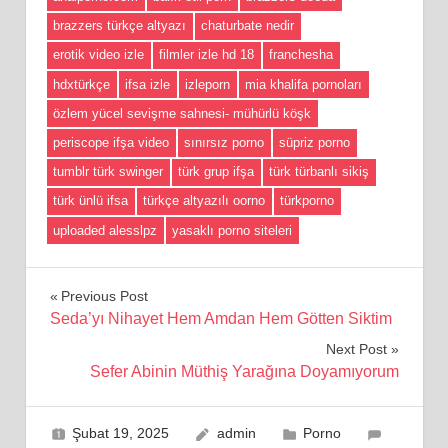
brazzers türkçe altyazı
chaturbate nedir
erotik video izle
filmler izle hd 18
franchesha
hdxtürkçe
ifsa izle
izleporn
mia khalifa pornoları
özlem yücel sevişme sahnesi- mühürlü köşk
periscope ifşa video
sınırsız porno
süpriz porno
tumblr türk swinger
türk grup ifşa
türk türbanlı sikiş
türk ünlü ifsa
türkçe altyazılı oorno
türkporno
uploaded alesslpz
yasaklı porno siteleri
Yazı
Previous Post
Seda’yı Nihayet Hem Amdan Hem Götten Siktim
gezinmesi
Next Post
Sefer Abinin Müthiş Yarağına Doyamıyorum
Şubat 19, 2025
admin
Porno