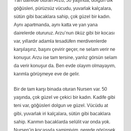
Yan dairede oturan Arzu, 30 yaşında, dolgun dik
göğüsleri, pürüzsüz vücudu, yuvarlak kalçalara,
sütün gibi bacaklara sahip, çok güzel bir kadın.
Aynı apartmanda, aynı katta ve yan yana
dairelerde otururuz. Arzu’nun öküz gibi bir kocası
var, yıllardır adamla tesadüfen merdivenlerde
karşılaşırız, başını çevirir geçer, ne selam verir ne
konuşur. Arzu ise tam tersine, yanlız görsün selam
da verir konuşur da. Ben evde olayım olmayayım,
karımla görüşmeye eve de gelir.
Bir de tam karşı binada oturan Nursen var. 50
yaşında, çok güzel ve çekici bir kadın. Kadife gibi
teni var, göğüsleri dolgun ve güzel. Vücüdu at
gibi, yuvarlak iri kalçalara, sütün gibi bacaklara
sahip. Karımın bacaklarda selülit var onda yok.
Nursen’in kocasıyla samimiyim, nerede görüşsek