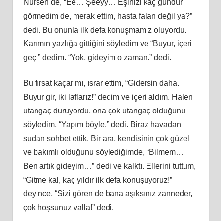
Nursen de, “Ee… Şeeyy… Eşinizi kaç gündür
görmedim de, merak ettim, hasta falan değil ya?”
dedi. Bu onunla ilk defa konuşmamız oluyordu.
Karımın yazlığa gittiğini söyledim ve “Buyur, içeri
geç.” dedim. “Yok, gideyim o zaman.” dedi.
Bu fırsat kaçar mı, ısrar ettim, “Gidersin daha.
Buyur gir, iki laflarız!” dedim ve içeri aldım. Halen
utangaç duruyordu, ona çok utangaç olduğunu
söyledim, “Yapım böyle.” dedi. Biraz havadan
sudan sohbet ettik. Bir ara, kendisinin çok güzel
ve bakımlı olduğunu söylediğimde, “Bilmem…
Ben artık gideyim…” dedi ve kalktı. Ellerini tuttum,
“Gitme kal, kaç yıldır ilk defa konuşuyoruz!”
deyince, “Sizi gören de bana aşıksınız zanneder,
çok hoşsunuz valla!” dedi.