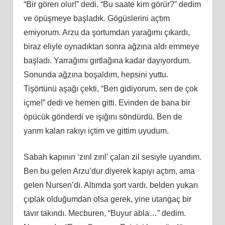
“Bir gören olur!” dedi. “Bu saate kim görür?” dedim
ve öpüşmeye başladık. Gögüslerini açtım
emiyorum. Arzu da şortumdan yarağımı çıkardı,
biraz eliyle oynadıktan sonra ağzına aldı emmeye
başladı. Yarrağımı gırtlağına kadar dayıyordum.
Sonunda ağzına boşaldım, hepsini yuttu.
Tişörtünü aşağı çekti, “Ben gidiyorum, sen de çok
içme!” dedi ve hemen gitti. Evinden de bana bir
öpücük gönderdi ve ışığını söndürdü. Ben de
yarım kalan rakıyı içtim ve gittim uyudum.
Sabah kapının ‘zırıl zırıl’ çalan zil sesiyle uyandım.
Ben bu gelen Arzu’dur diyerek kapıyı açtım, ama
gelen Nursen’di. Altımda şort vardı, belden yukarı
çıplak olduğumdan olsa gerek, yine utangaç bir
tavır takındı. Mecburen, “Buyur abla…” dedim.