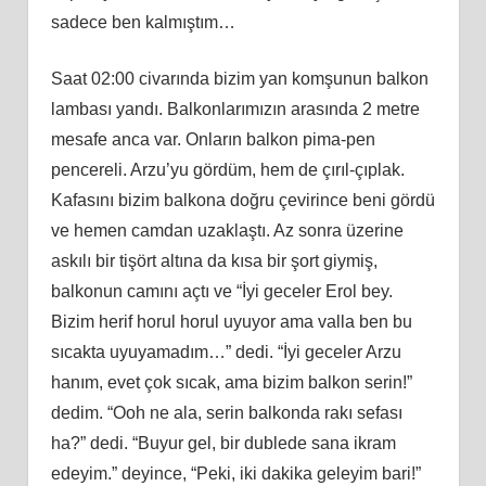
sadece ben kalmıştım…
Saat 02:00 civarında bizim yan komşunun balkon
lambası yandı. Balkonlarımızın arasında 2 metre
mesafe anca var. Onların balkon pima-pen
pencereli. Arzu’yu gördüm, hem de çırıl-çıplak.
Kafasını bizim balkona doğru çevirince beni gördü
ve hemen camdan uzaklaştı. Az sonra üzerine
askılı bir tişört altına da kısa bir şort giymiş,
balkonun camını açtı ve “İyi geceler Erol bey.
Bizim herif horul horul uyuyor ama valla ben bu
sıcakta uyuyamadım…” dedi. “İyi geceler Arzu
hanım, evet çok sıcak, ama bizim balkon serin!”
dedim. “Ooh ne ala, serin balkonda rakı sefası
ha?” dedi. “Buyur gel, bir dublede sana ikram
edeyim.” deyince, “Peki, iki dakika geleyim bari!”