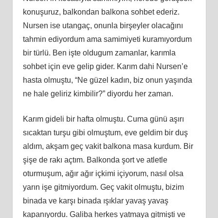
konuşuruz, balkondan balkona sohbet ederiz.
Nursen ise utangaç, onunla birşeyler olacağını
tahmin ediyordum ama samimiyeti kuramıyordum
bir türlü. Ben işte oldugum zamanlar, karımla
sohbet için eve gelip gider. Karım dahi Nursen’e
hasta olmuştu, “Ne güzel kadın, biz onun yaşında
ne hale geliriz kimbilir?” diyordu her zaman.
Karım gideli bir hafta olmuştu. Cuma günü aşırı
sıcaktan turşu gibi olmuştum, eve geldim bir duş
aldım, akşam geç vakit balkona masa kurdum. Bir
şişe de rakı açtım. Balkonda şort ve atletle
oturmuşum, ağır ağır içkimi içiyorum, nasıl olsa
yarın işe gitmiyordum. Geç vakit olmuştu, bizim
binada ve karşı binada ışıklar yavaş yavaş
kapanıyordu. Galiba herkes yatmaya gitmişti ve