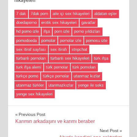
hikayeleri
7 dak
7dak porn
aile içi sex hikayeleri
aldatan eşler
doedaporno
erotik sex hikayeleri
gavatlar
hd porno izle
ifşa
porn izle
porno yıldızları
pornodoeda
pornolar
pornolar izle
pornosu izle
sex itiraf sayfası
sex itirafı
strıpchat
türbanlı pornoları
türbanlı sex hikayeleri
türk ifşa
turk ifşa alemi
türk pornolar
türk pornoları
türkçe porno
türkçe pornolar
utanmaz kızlar
utanmaz türkler
utanmazkızlar
yenge ile seks
yenge sex hikayeleri
Yazı
Previous Post
Karımın arkadaşını ve karımı beraber
gezinmesi
Next Post