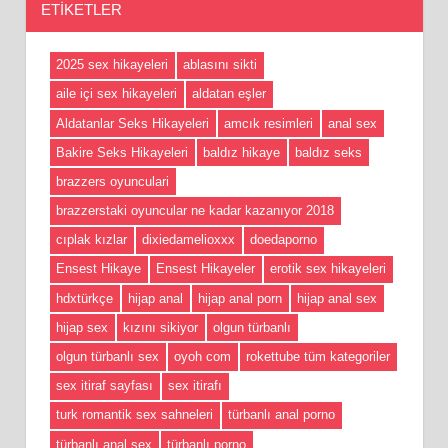
ETIKETLER
2025 sex hikayeleri
ablasını sikti
aile içi sex hikayeleri
aldatan eşler
Aldatanlar Seks Hikayeleri
amcık resimleri
anal sex
Bakire Seks Hikayeleri
baldız hikaye
baldız seks
brazzers oyunculari
brazzerstaki oyuncular ne kadar kazanıyor 2018
cıplak kızlar
dixiedamelioxxx
doedaporno
Ensest Hikaye
Ensest Hikayeler
erotik sex hikayeleri
hdxtürkçe
hijap anal
hijap anal porn
hijap anal sex
hijap sex
kızını sikiyor
olgun türbanlı
olgun türbanlı sex
oyoh com
rokettube tüm kategoriler
sex itiraf sayfası
sex itirafı
turk romantik sex sahneleri
türbanlı anal porno
türbanlı anal sex
türbanlı porno