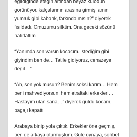
eğildiğinde eteğin altından beyaz külodun
görünüyor, kalçalarının arasına girmiş, amın
yumruk gibi kabarık, farkında mısın?” diyerek
fısıldadı. Omuzumu silktim. Ona geceki sözünü
hatırlattım.
“Yanımda sen varsın kocacım. İstediğim gibi
giyindim ben de… Tatile gidiyoruz, cenazeye
değil…”
“Ah, sen yok musun? Benim seksi karım… Hem
beni mahvediyorsun, hem etraftaki erkekleri…
Hastayım ulan sana…” diyerek güldü kocam,
bagajı kapattı.
Arabaya binip yola çıktık. Erkekler öne geçmiş,
ben de arkaya oturmuştum. Güle oynaya, sohbet