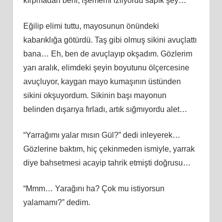
kırpmadan beni, işememi izliyordu sapık şey…
Eğilip elimi tuttu, mayosunun önündeki
kabarıklığa götürdü. Taş gibi olmuş sikini avuçlattı
bana… Eh, ben de avuçlayıp okşadım. Gözlerim
yarı aralık, elimdeki şeyin boyutunu ölçercesine
avuçluyor, kaygan mayo kumaşının üstünden
sikini okşuyordum. Sikinin başı mayonun
belinden dışarıya fırladı, artık sığmıyordu alet…
“Yarrağımı yalar mısın Gül?” dedi inleyerek…
Gözlerine baktım, hiç çekinmeden ismiyle, yarrak
diye bahsetmesi acayip tahrik etmişti doğrusu…
“Mmm… Yarağını ha? Çok mu istiyorsun
yalamamı?” dedim.