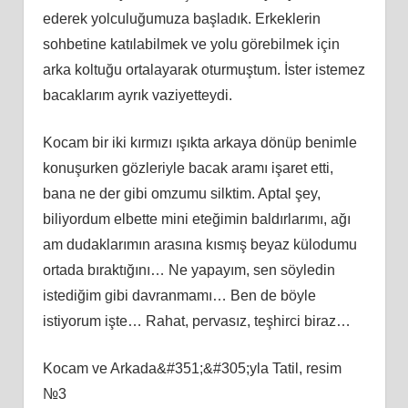
ederek yolculuğumuza başladık. Erkeklerin
sohbetine katılabilmek ve yolu görebilmek için
arka koltuğu ortalayarak oturmuştum. İster istemez
bacaklarım ayrık vaziyetteydi.
Kocam bir iki kırmızı ışıkta arkaya dönüp benimle
konuşurken gözleriyle bacak aramı işaret etti,
bana ne der gibi omzumu silktim. Aptal şey,
biliyordum elbette mini eteğimin baldırlarımı, ağı
am dudaklarımın arasına kısmış beyaz külodumu
ortada bıraktığını… Ne yapayım, sen söyledin
istediğim gibi davranmamı… Ben de böyle
istiyorum işte… Rahat, pervasız, teşhirci biraz…
Kocam ve Arkada&#351;&#305;yla Tatil, resim
№3