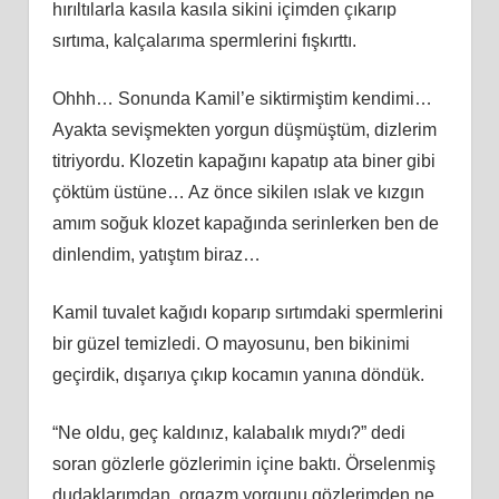
hırıltılarla kasıla kasıla sikini içimden çıkarıp
sırtıma, kalçalarıma spermlerini fışkırttı.
Ohhh… Sonunda Kamil’e siktirmiştim kendimi…
Ayakta sevişmekten yorgun düşmüştüm, dizlerim
titriyordu. Klozetin kapağını kapatıp ata biner gibi
çöktüm üstüne… Az önce sikilen ıslak ve kızgın
amım soğuk klozet kapağında serinlerken ben de
dinlendim, yatıştım biraz…
Kamil tuvalet kağıdı koparıp sırtımdaki spermlerini
bir güzel temizledi. O mayosunu, ben bikinimi
geçirdik, dışarıya çıkıp kocamın yanına döndük.
“Ne oldu, geç kaldınız, kalabalık mıydı?” dedi
soran gözlerle gözlerimin içine baktı. Örselenmiş
dudaklarımdan, orgazm yorgunu gözlerimden ne