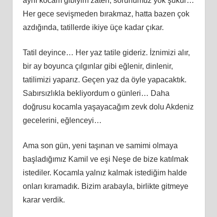
aynı kocam gibiyim zaten, sorunumuz yok şükür…
Her gece sevişmeden bırakmaz, hatta bazen çok
azdığında, tatillerde ikiye üçe kadar çıkar.
Tatil deyince… Her yaz tatile gideriz. İznimizi alır,
bir ay boyunca çılgınlar gibi eğlenir, dinlenir,
tatilimizi yaparız. Geçen yaz da öyle yapacaktık.
Sabırsızlıkla bekliyordum o günleri… Daha
doğrusu kocamla yaşayacağım zevk dolu Akdeniz
gecelerini, eğlenceyi…
Ama son gün, yeni taşınan ve samimi olmaya
başladığımız Kamil ve eşi Neşe de bize katılmak
istediler. Kocamla yalnız kalmak istediğim halde
onları kıramadık. Bizim arabayla, birlikte gitmeye
karar verdik.