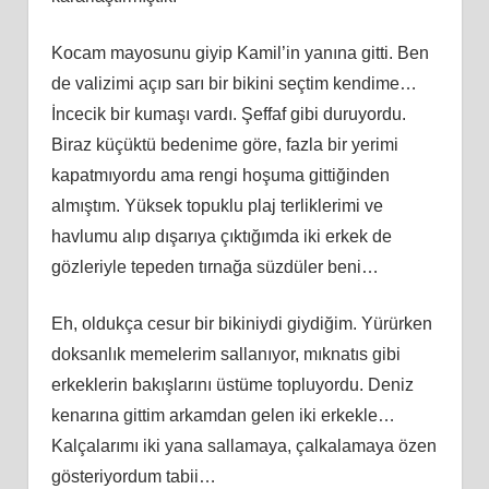
Kocam mayosunu giyip Kamil’in yanına gitti. Ben
de valizimi açıp sarı bir bikini seçtim kendime…
İncecik bir kumaşı vardı. Şeffaf gibi duruyordu.
Biraz küçüktü bedenime göre, fazla bir yerimi
kapatmıyordu ama rengi hoşuma gittiğinden
almıştım. Yüksek topuklu plaj terliklerimi ve
havlumu alıp dışarıya çıktığımda iki erkek de
gözleriyle tepeden tırnağa süzdüler beni…
Eh, oldukça cesur bir bikiniydi giydiğim. Yürürken
doksanlık memelerim sallanıyor, mıknatıs gibi
erkeklerin bakışlarını üstüme topluyordu. Deniz
kenarına gittim arkamdan gelen iki erkekle…
Kalçalarımı iki yana sallamaya, çalkalamaya özen
gösteriyordum tabii…