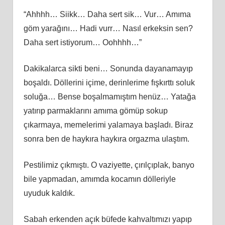
“Ahhhh… Siikk… Daha sert sik… Vur… Amıma
göm yarağını… Hadi vurr… Nasıl erkeksin sen?
Daha sert istiyorum… Oohhhh…”
Dakikalarca sikti beni… Sonunda dayanamayıp
boşaldı. Döllerini içime, derinlerime fışkırttı soluk
soluğa… Bense boşalmamıştım henüz… Yatağa
yatırıp parmaklarını amıma gömüp sokup
çıkarmaya, memelerimi yalamaya başladı. Biraz
sonra ben de haykıra haykıra orgazma ulaştım.
Pestilimiz çıkmıştı. O vaziyette, çırılçıplak, banyo
bile yapmadan, amımda kocamın dölleriyle
uyuduk kaldık.
Sabah erkenden açık büfede kahvaltımızı yapıp