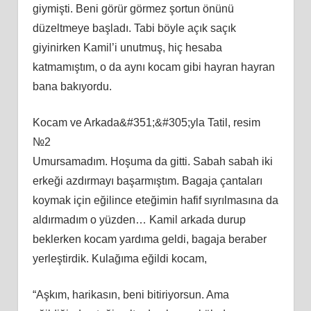
giymişti. Beni görür görmez şortun önünü
düzeltmeye başladı. Tabi böyle açık saçık
giyinirken Kamil’i unutmuş, hiç hesaba
katmamıştım, o da aynı kocam gibi hayran hayran
bana bakıyordu.
Kocam ve Arkada&#351;&#305;yla Tatil, resim
№2
Umursamadım. Hoşuma da gitti. Sabah sabah iki
erkeği azdırmayı başarmıştım. Bagaja çantaları
koymak için eğilince eteğimin hafif sıyrılmasına da
aldırmadım o yüzden… Kamil arkada durup
beklerken kocam yardıma geldi, bagaja beraber
yerleştirdik. Kulağıma eğildi kocam,
“Aşkım, harikasın, beni bitiriyorsun. Ama