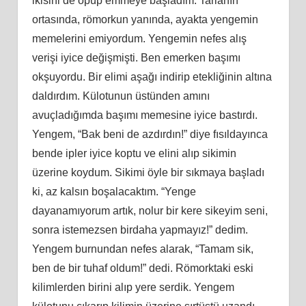
ikisini de öpüp emmeye başladım. Tarlanın
ortasında, römorkun yanında, ayakta yengemin
memelerini emiyordum. Yengemin nefes alış
verişi iyice değişmişti. Ben emerken başımı
okşuyordu. Bir elimi aşağı indirip etekliğinin altına
daldırdım. Külotunun üstünden amını
avuçladığımda başımı memesine iyice bastırdı.
Yengem, “Bak beni de azdırdın!” diye fısıldayınca
bende ipler iyice koptu ve elini alıp sikimin
üzerine koydum. Sikimi öyle bir sıkmaya başladı
ki, az kalsın boşalacaktım. “Yenge
dayanamıyorum artık, nolur bir kere sikeyim seni,
sonra istemezsen birdaha yapmayız!” dedim.
Yengem burnundan nefes alarak, “Tamam sik,
ben de bir tuhaf oldum!” dedi. Römorktaki eski
kilimlerden birini alıp yere serdik. Yengem