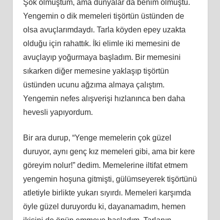
Şok olmuştum, ama dünyalar da benim olmuştu.
Yengemin o dik memeleri tişörtün üstünden de
olsa avuçlarımdaydı. Tarla köyden epey uzakta
olduğu için rahattık. İki elimle iki memesini de
avuçlayıp yoğurmaya başladım. Bir memesini
sıkarken diğer memesine yaklaşıp tişörtün
üstünden ucunu ağzıma almaya çalıştım.
Yengemin nefes alışverişi hızlanınca ben daha
hevesli yapıyordum.
Bir ara durup, “Yenge memelerin çok güzel
duruyor, aynı genç kız memeleri gibi, ama bir kere
göreyim nolur!” dedim. Memelerine iltifat etmem
yengemin hoşuna gitmişti, gülümseyerek tişörtünü
atletiyle birlikte yukarı sıyırdı. Memeleri karşımda
öyle güzel duruyordu ki, dayanamadım, hemen