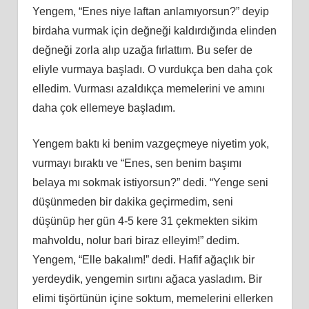
Yengem, “Enes niye laftan anlamıyorsun?” deyip
birdaha vurmak için değneği kaldırdığında elinden
değneği zorla alıp uzağa fırlattım. Bu sefer de
eliyle vurmaya başladı. O vurdukça ben daha çok
elledim. Vurması azaldıkça memelerini ve amını
daha çok ellemeye başladım.
Yengem baktı ki benim vazgeçmeye niyetim yok,
vurmayı bıraktı ve “Enes, sen benim başımı
belaya mı sokmak istiyorsun?” dedi. “Yenge seni
düşünmeden bir dakika geçirmedim, seni
düşünüp her gün 4-5 kere 31 çekmekten sikim
mahvoldu, nolur bari biraz elleyim!” dedim.
Yengem, “Elle bakalım!” dedi. Hafif ağaçlık bir
yerdeydik, yengemin sırtını ağaca yasladım. Bir
elimi tişörtünün içine soktum, memelerini ellerken