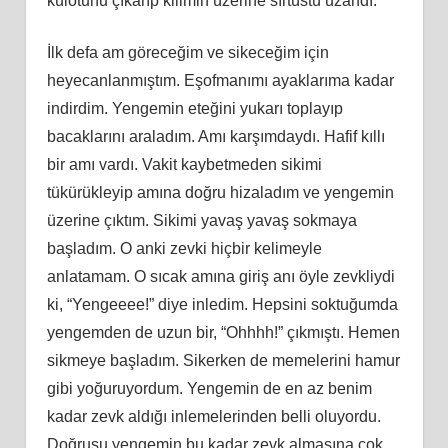
külotunu çıkarıp kilimin üzerine sırtüstü uzandı.
İlk defa am göreceğim ve sikeceğim için
heyecanlanmıştım. Eşofmanımı ayaklarıma kadar
indirdim. Yengemin eteğini yukarı toplayıp
bacaklarını araladım. Amı karşımdaydı. Hafif kıllı
bir amı vardı. Vakit kaybetmeden sikimi
tükürükleyip amına doğru hizaladım ve yengemin
üzerine çıktım. Sikimi yavaş yavaş sokmaya
başladım. O anki zevki hiçbir kelimeyle
anlatamam. O sıcak amına giriş anı öyle zevkliydi
ki, “Yengeeee!” diye inledim. Hepsini soktuğumda
yengemden de uzun bir, “Ohhhh!” çıkmıştı. Hemen
sikmeye başladım. Sikerken de memelerini hamur
gibi yoğuruyordum. Yengemin de en az benim
kadar zevk aldığı inlemelerinden belli oluyordu.
Doğrusu yengemin bu kadar zevk almasına çok