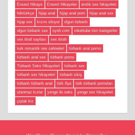
Ensest Hikaye
Ensest Hikayeler
erotik sex hikayeleri
hdxtürkçe
hijap anal
hijap anal porn
hijap anal sex
hijap sex
kızını sikiyor
olgun türbanlı
olgun türbanlı sex
oyoh com
rokettube tüm kategoriler
sex itiraf sayfası
sex itirafı
turk romantik sex sahneleri
türbanlı anal porno
türbanlı anal sex
türbanlı porno
Türbanlı Seks Hikayeleri
türbanlı sex
türbanlı sex hikayeleri
türbanlı sikiş
türbanlı türbanlı anal
türk ifşa
türk türbanlı pornoları
utanmaz kızlar
yenge ile seks
yenge sex hikayeleri
çiplak kiz