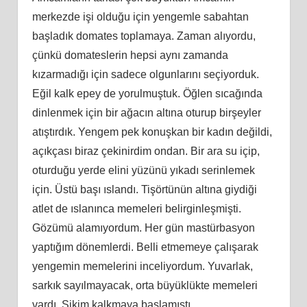
merkezde işi olduğu için yengemle sabahtan
başladık domates toplamaya. Zaman alıyordu,
çünkü domateslerin hepsi aynı zamanda
kızarmadığı için sadece olgunlarını seçiyorduk.
Eğil kalk epey de yorulmuştuk. Öğlen sıcağında
dinlenmek için bir ağacın altına oturup birşeyler
atıştırdık. Yengem pek konuşkan bir kadın değildi,
açıkçası biraz çekinirdim ondan. Bir ara su içip,
oturduğu yerde elini yüzünü yıkadı serinlemek
için. Üstü başı ıslandı. Tişörtünün altına giydiği
atlet de ıslanınca memeleri belirginleşmişti.
Gözümü alamıyordum. Her gün mastürbasyon
yaptığım dönemlerdi. Belli etmemeye çalışarak
yengemin memelerini inceliyordum. Yuvarlak,
sarkık sayılmayacak, orta büyüklükte memeleri
vardı. Sikim kalkmaya başlamıştı.