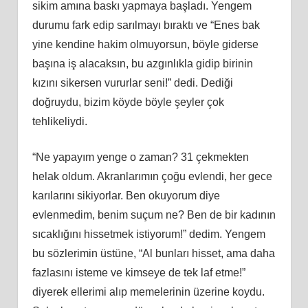
sikim amına baskı yapmaya başladı. Yengem
durumu fark edip sarılmayı bıraktı ve “Enes bak
yine kendine hakim olmuyorsun, böyle giderse
başına iş alacaksın, bu azgınlıkla gidip birinin
kızını sikersen vururlar seni!” dedi. Dediği
doğruydu, bizim köyde böyle şeyler çok
tehlikeliydi.
“Ne yapayım yenge o zaman? 31 çekmekten
helak oldum. Akranlarımın çoğu evlendi, her gece
karılarını sikiyorlar. Ben okuyorum diye
evlenmedim, benim suçum ne? Ben de bir kadının
sıcaklığını hissetmek istiyorum!” dedim. Yengem
bu sözlerimin üstüne, “Al bunları hisset, ama daha
fazlasını isteme ve kimseye de tek laf etme!”
diyerek ellerimi alıp memelerinin üzerine koydu.