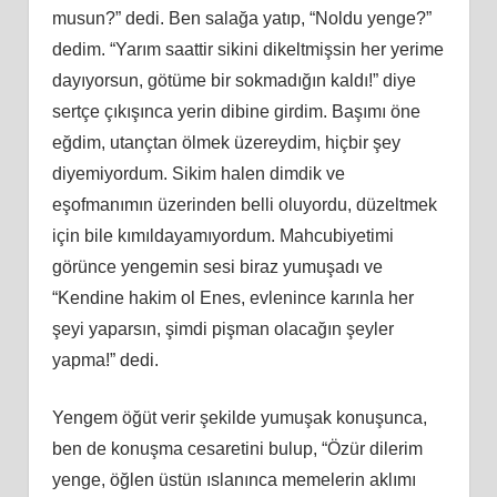
musun?” dedi. Ben salağa yatıp, “Noldu yenge?”
dedim. “Yarım saattir sikini dikeltmişsin her yerime
dayıyorsun, götüme bir sokmadığın kaldı!” diye
sertçe çıkışınca yerin dibine girdim. Başımı öne
eğdim, utançtan ölmek üzereydim, hiçbir şey
diyemiyordum. Sikim halen dimdik ve
eşofmanımın üzerinden belli oluyordu, düzeltmek
için bile kımıldayamıyordum. Mahcubiyetimi
görünce yengemin sesi biraz yumuşadı ve
“Kendine hakim ol Enes, evlenince karınla her
şeyi yaparsın, şimdi pişman olacağın şeyler
yapma!” dedi.
Yengem öğüt verir şekilde yumuşak konuşunca,
ben de konuşma cesaretini bulup, “Özür dilerim
yenge, öğlen üstün ıslanınca memelerin aklımı