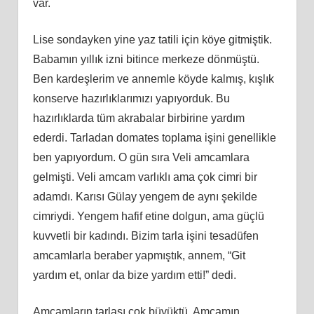
var.
Lise sondayken yine yaz tatili için köye gitmiştik.
Babamın yıllık izni bitince merkeze dönmüştü.
Ben kardeşlerim ve annemle köyde kalmış, kışlık
konserve hazırlıklarımızı yapıyorduk. Bu
hazırlıklarda tüm akrabalar birbirine yardım
ederdi. Tarladan domates toplama işini genellikle
ben yapıyordum. O gün sıra Veli amcamlara
gelmişti. Veli amcam varlıklı ama çok cimri bir
adamdı. Karısı Gülay yengem de aynı şekilde
cimriydi. Yengem hafif etine dolgun, ama güçlü
kuvvetli bir kadındı. Bizim tarla işini tesadüfen
amcamlarla beraber yapmıştık, annem, “Git
yardım et, onlar da bize yardım etti!” dedi.
Amcamların tarlası çok büyüktü. Amcamın