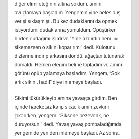
diğer elimi eteğinin altına soktum, amını
avuçlamaya başladım. Yengemin yine nefes alış
verişi sıklaşmıştı. Bu kez dudaklarını da öpmek
istiyordum, dudaklarına yumuldum. Öpüşürken
birden dudağımı ısırdı ve “Yine azdırdın beni, iyi
sikemezsen o sikini koparırım!” dedi. Külotunu
dizlerine indirip arkasını döndü, ağaçtan tutunarak
domaldı. Hemen eteğini beline topladım ve amını
götünü öpüp yalamaya başladım. Yengem, “Sok
artık sikini, hadi!” diye inlemeye başladı.
Sikimi tükürükleyip amına yavaşça girdim. Ben
içinde hareketsiz kalıp sıcacık amın zevkini
çıkarırken, yengem, “Siksene pezevenk, ne
duruyorsun!” dedi. Yavaş yavaş pompaladığımda
yengem de yeniden inlemeye başladı. Az sonra,