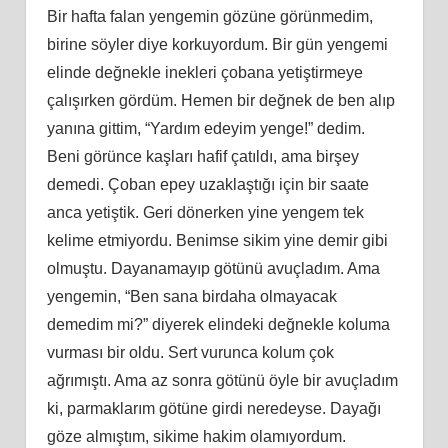
Bir hafta falan yengemin gözüne görünmedim,
birine söyler diye korkuyordum. Bir gün yengemi
elinde değnekle inekleri çobana yetiştirmeye
çalışırken gördüm. Hemen bir değnek de ben alıp
yanına gittim, “Yardım edeyim yenge!” dedim.
Beni görünce kaşları hafif çatıldı, ama birşey
demedi. Çoban epey uzaklaştığı için bir saate
anca yetiştik. Geri dönerken yine yengem tek
kelime etmiyordu. Benimse sikim yine demir gibi
olmuştu. Dayanamayıp götünü avuçladım. Ama
yengemin, “Ben sana birdaha olmayacak
demedim mi?” diyerek elindeki değnekle koluma
vurması bir oldu. Sert vurunca kolum çok
ağrımıştı. Ama az sonra götünü öyle bir avuçladım
ki, parmaklarım götüne girdi neredeyse. Dayağı
göze almıştım, sikime hakim olamıyordum.