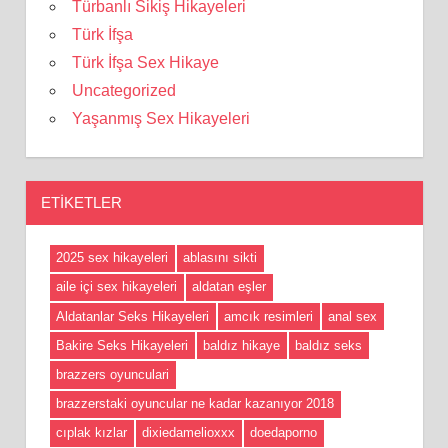
Türbanlı Sikiş Hikayeleri
Türk İfşa
Türk İfşa Sex Hikaye
Uncategorized
Yaşanmış Sex Hikayeleri
ETIKETLER
2025 sex hikayeleri
ablasını sikti
aile içi sex hikayeleri
aldatan eşler
Aldatanlar Seks Hikayeleri
amcık resimleri
anal sex
Bakire Seks Hikayeleri
baldız hikaye
baldız seks
brazzers oyunculari
brazzerstaki oyuncular ne kadar kazanıyor 2018
cıplak kızlar
dixiedamelioxxx
doedaporno