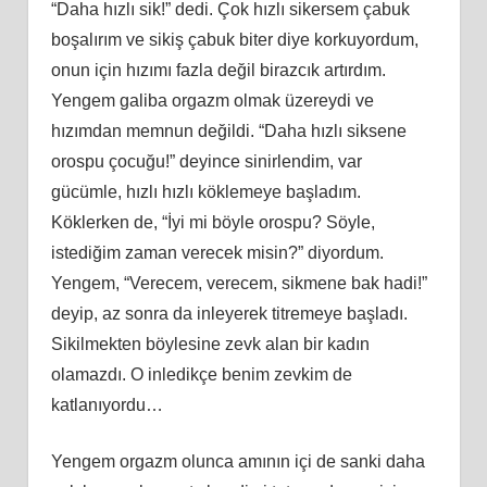
“Daha hızlı sik!” dedi. Çok hızlı sikersem çabuk
boşalırım ve sikiş çabuk biter diye korkuyordum,
onun için hızımı fazla değil birazcık artırdım.
Yengem galiba orgazm olmak üzereydi ve
hızımdan memnun değildi. “Daha hızlı siksene
orospu çocuğu!” deyince sinirlendim, var
gücümle, hızlı hızlı köklemeye başladım.
Köklerken de, “İyi mi böyle orospu? Söyle,
istediğim zaman verecek misin?” diyordum.
Yengem, “Verecem, verecem, sikmene bak hadi!”
deyip, az sonra da inleyerek titremeye başladı.
Sikilmekten böylesine zevk alan bir kadın
olamazdı. O inledikçe benim zevkim de
katlanıyordu…
Yengem orgazm olunca amının içi de sanki daha