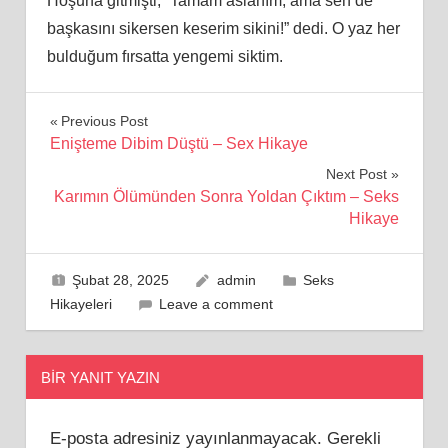
Hoşuna gitmişti, “Tamam aslanım, ama sen de
başkasını sikersen keserim sikini!” dedi. O yaz her
bulduğum fırsatta yengemi siktim.
Yazı
Previous Post
Enişteme Dibim Düştü – Sex Hikaye
gezinmesi
Next Post
Karımın Ölümünden Sonra Yoldan Çıktım – Seks
Hikaye
Şubat 28, 2025
admin
Seks
Hikayeleri
Leave a comment
BIR YANIT YAZIN
E-posta adresiniz yayınlanmayacak.
Gerekli