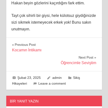
Hakan beyin gözlerini kaçırdığını fark ettim.
Tayt çok sihirli bir giysi, hele külotsuz giydiğinizde
sizi sikmek istemeyecek erkek yok! Bunu sakın
unutmayın.
Yazı
Previous Post
Kocamın İntikamı
gezinmesi
Next Post
Öğrencimle Seviştim
Şubat 23, 2025
admin
Sikiş
Hikayeleri
Leave a comment
BIR YANIT YAZIN