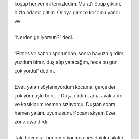
koşup her yerimi temizledim. Murat’ı öpüp çıktım,
hızla odama gittim. Odaya girince kocam uyandı
ve
“Nerden geliyorsun?” dedi.
“Fitnes ve sabah sporundan, sonra havuza girdim
yüzdüm biraz, duş alıp yatacağım, hoca bu gün
çok yordu!” dedim.
Evet, yalan söylemiyordum kocama, gerçekten
çok yormuştu beni… Duşa girdim, ama ayaklarım
ve kasıklarım resmen sızlıyordu. Duştan sonra
hemen yattım, uyumuşum. Kocam akşam üzeri
zorla uyandırdı.
Tatil boyunca, her gece kocama beş dakika sikilip,