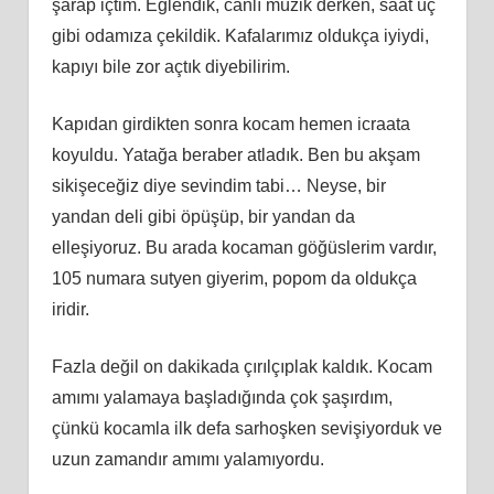
şarap içtim. Eğlendik, canlı müzik derken, saat üç
gibi odamıza çekildik. Kafalarımız oldukça iyiydi,
kapıyı bile zor açtık diyebilirim.
Kapıdan girdikten sonra kocam hemen icraata
koyuldu. Yatağa beraber atladık. Ben bu akşam
sikişeceğiz diye sevindim tabi… Neyse, bir
yandan deli gibi öpüşüp, bir yandan da
elleşiyoruz. Bu arada kocaman göğüslerim vardır,
105 numara sutyen giyerim, popom da oldukça
iridir.
Fazla değil on dakikada çırılçıplak kaldık. Kocam
amımı yalamaya başladığında çok şaşırdım,
çünkü kocamla ilk defa sarhoşken sevişiyorduk ve
uzun zamandır amımı yalamıyordu.