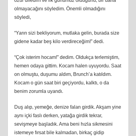
özür diledim ve ilk günümüz olduğunu, bir daha
olmayacağını söyledim. Önemli olmadığını
söyledi,
“Yarın sizi bekliyorum, mutlaka gelin, burada size
gidene kadar beş kilo verdireceğim!” dedi.
“Çok isterim hocam!” dedim. Oldukça terlemiştim,
hemen odaya gittim. Kocam halen uyuyordu. Saat
on olmuştu, duşumu aldım, Brunch’a katıldım.
Kocam o gün saat biri geçiyordu, kalktı, o da
benim zorumla uyandı.
Duş alıp, yemeğe, denize falan girdik. Akşam yine
aynı içki faslı derken, yatağa girdik tekrar,
sevişmeye başladık. Ama beni hızla sikmesini
istemeye fırsat bile kalmadan, birkaç gidip