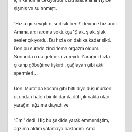
için kendime çekiyordum. Bu arada amım iyice
şişmiş ve sulanmıştı.
“Hızla gir sevgilim, sert sik beni!” deyince hızlandı.
Amıma ardı ardına soktukça ‘Şlak, şlak, şlak’
sesler çıkıyordu. Bu hızla on dakika kadar sikti.
Ben bu sürede zincirleme orgazm oldum.
Sonunda o da gelmek üzereydi. Yarağını hızla
çıkarıp göbeğime fışkırdı, çağlayan gibi aktı
spermleri…
Ben, Murat da kocam gibi bitti diye düşünürken,
ucundan halen bir iki damla döl çıkmakta olan
yarağını ağzıma dayadı ve
“Em!” dedi. Hiç bu şekilde yarak emmemiştim,
ağzıma aldım yalamaya başladım. Ama