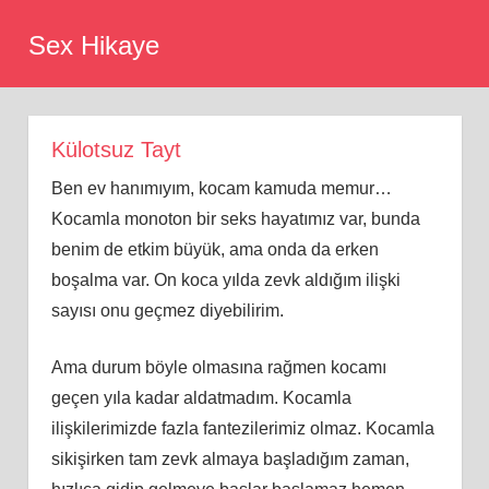
Skip
Sex Hikaye
to
content
Külotsuz Tayt
Ben ev hanımıyım, kocam kamuda memur…
Kocamla monoton bir seks hayatımız var, bunda
benim de etkim büyük, ama onda da erken
boşalma var. On koca yılda zevk aldığım ilişki
sayısı onu geçmez diyebilirim.
Ama durum böyle olmasına rağmen kocamı
geçen yıla kadar aldatmadım. Kocamla
ilişkilerimizde fazla fantezilerimiz olmaz. Kocamla
sikişirken tam zevk almaya başladığım zaman,