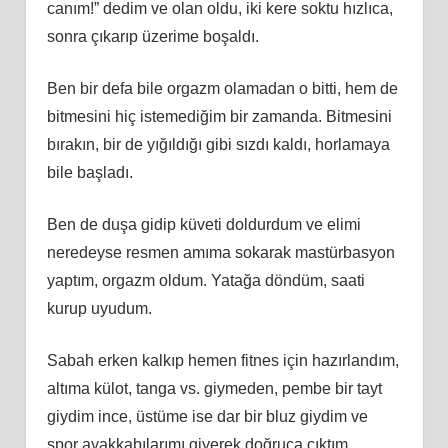
canım!” dedim ve olan oldu, iki kere soktu hızlıca,
sonra çıkarıp üzerime boşaldı.
Ben bir defa bile orgazm olamadan o bitti, hem de
bitmesini hiç istemediğim bir zamanda. Bitmesini
bırakın, bir de yığıldığı gibi sızdı kaldı, horlamaya
bile başladı.
Ben de duşa gidip küveti doldurdum ve elimi
neredeyse resmen amıma sokarak mastürbasyon
yaptım, orgazm oldum. Yatağa döndüm, saati
kurup uyudum.
Sabah erken kalkıp hemen fitnes için hazırlandım,
altıma külot, tanga vs. giymeden, pembe bir tayt
giydim ince, üstüme ise dar bir bluz giydim ve
spor ayakkabılarımı giyerek doğruca çıktım.