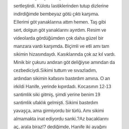
sertleştirdi. Külotu lastiklerinden tutup dizlerine
indirdiğimde bembeyaz götü çıktı karşıma.
Ellerimi göt yanaklarına attım hemen. Taş gibi
sert, dolgun göt yanaklarını ayırdım. Resim ve
videolarda gördüğümden çok daha güzel bir
manzara vardı karşımda. Biçimli ve etli amı tam
sikimin hizasındaydı. Kasıklarında çok az kıl vardı.
Minik bir çukuru andıran göt deliğiyse amından da
cezbediciydi.Sikimi tuttum ve sıvazladım,
ardından sikimin kafasını bastırdım amına. O an
irkildi Hanife, yerinde kıpırdadı. Kocasının 12-13
santimlik siki gitmiş, şimdi yerine benim 19
santimlik ufaklık gelmişti. Sikimi bastırdım
yavaşça, ama girmiyordu bir türlü. Amı sikimi
almamakta inat ediyordu sanki.?Az bacaklarını
aç, arala biraz!? dediğimde, Hanife iki ayağını