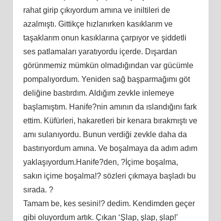
rahat girip çıkıyordum amına ve iniltileri de
azalmıştı. Gittikçe hızlanırken kasıklarım ve
taşaklarım onun kasıklarına çarpıyor ve şiddetli
ses patlamaları yaratıyordu içerde. Dışardan
görünmemiz mümkün olmadığından var gücümle
pompalıyordum. Yeniden sağ başparmağımı göt
deliğine bastırdım. Aldığım zevkle inlemeye
başlamıştım. Hanife?nin amının da ıslandığını fark
ettim. Küfürleri, hakaretleri bir kenara bırakmıştı ve
amı sulanıyordu. Bunun verdiği zevkle daha da
bastırıyordum amına. Ve boşalmaya da adım adım
yaklaşıyordum.Hanife?den, ?İçime boşalma,
sakın içime boşalma!? sözleri çıkmaya başladı bu
sırada. ?
Tamam be, kes sesini!? dedim. Kendimden geçer
gibi oluyordum artık. Çıkan ‘Şlap, şlap, şlap!’