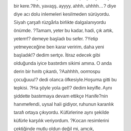
bir kere.?Ihh, yavaşş, ayyyy, ahhh, uhhhh…? diye
diye acı dolu inlemeleri kesilmeden sürüyordu.
Siyah çarşafı rüzgârla birlikte dalgalanıyordu
önümde. ?Tamam, yeter bu kadar, hadi, çık artık,
yeterrr!? demeye başladı bu sefer. ?Yetip
yetmeyeceğine ben karar veririm, daha yeni
başladık!? dedim sertçe. İtiraz edecek gibi
olduğunda iyice bastırdım sikimi amına. O anda
derin bir hırıltı çıkardı, ?Aahhhh, oorrrospu
çocuğuuu!? dedi olanca öfkesiyle.Hoşuma gitti bu
tepkisi. ?Ha şöyle yola gel!? dedim keyifle. Aynı
şiddette bastırmaya devam ettikçe Hanife?nin
hanımefendi, uysal hali gidiyor, ruhunun karanlık
tarafı ortaya çıkıyordu. Küfürlerine aynı şekilde
küfürle karşılık veriyordum. ?Kocan resimlerini
çektiğinde mutlu oldun değil mi, amcık,