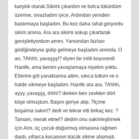
karşılık olarak.Sikimi çıkardım ve bolca tükürdüm
üzerine, sıvazladım iyice. Ardından yeniden
bastırmaya başladım. Bu kez daha rahat giriyordu
sikim amına. Ara ara sikimi sokup çıkartarak
genişletiyordum amını. Yarısından fazlası
girdiğindeyse gidip gelmeye başladım amında. O
an, ?Ahhh, yavaşşş!? diyen bir inilti koyuverdi
Hanife, ama benim yavaşlamaya niyetim yoktu.
Ellerimi göt yanaklarına attım, sıkıca tuttum ve o
halde sikmeye başladım. Hanife ara ara, ?Ahhh,
ayyy, yavaşşş, ıhhh!? derken ben zevkten dört
köşe olmuştum. Başını geriye atıp, ?İçime
boşalma sakın!? dedi ve tekrar etti birkaç kez. ?
Tamam, merak etme!? dedim onu sakinleştirmek
için.Amı, üç çocuk doğurmuş olmasına rağmen
dardı, yıllarca kocasının küçük sikine alışmıştı.