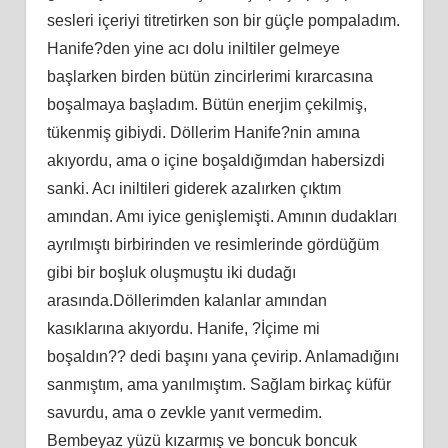
sesleri içeriyi titretirken son bir güçle pompaladım.
Hanife?den yine acı dolu iniltiler gelmeye
başlarken birden bütün zincirlerimi kırarcasına
boşalmaya başladım. Bütün enerjim çekilmiş,
tükenmiş gibiydi. Döllerim Hanife?nin amına
akıyordu, ama o içine boşaldığımdan habersizdi
sanki. Acı iniltileri giderek azalırken çıktım
amından. Amı iyice genişlemişti. Amının dudakları
ayrılmıştı birbirinden ve resimlerinde gördüğüm
gibi bir boşluk oluşmuştu iki dudağı
arasında.Döllerimden kalanlar amından
kasıklarına akıyordu. Hanife, ?İçime mi
boşaldın?? dedi başını yana çevirip. Anlamadığını
sanmıştım, ama yanılmıştım. Sağlam birkaç küfür
savurdu, ama o zevkle yanıt vermedim.
Bembeyaz yüzü kızarmış ve boncuk boncuk