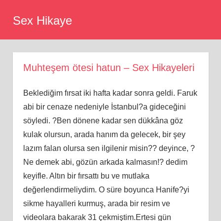
Skip
Sex Hikaye
to
content
Muhteşem ötesi hatun – Sex Hikayeleri
Beklediğim fırsat iki hafta kadar sonra geldi. Faruk
abi bir cenaze nedeniyle İstanbul?a gideceğini
söyledi. ?Ben dönene kadar sen dükkâna göz
kulak olursun, arada hanım da gelecek, bir şey
lazım falan olursa sen ilgilenir misin?? deyince, ?
Ne demek abi, gözün arkada kalmasın!? dedim
keyifle. Altın bir fırsattı bu ve mutlaka
değerlendirmeliydim. O süre boyunca Hanife?yi
sikme hayalleri kurmuş, arada bir resim ve
videolara bakarak 31 çekmiştim.Ertesi gün