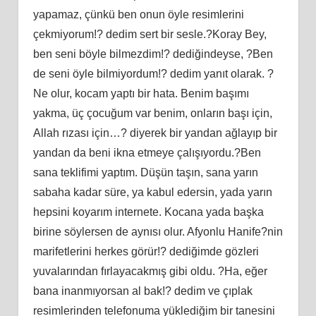
yapamaz, çünkü ben onun öyle resimlerini
çekmiyorum!? dedim sert bir sesle.?Koray Bey,
ben seni böyle bilmezdim!? dediğindeyse, ?Ben
de seni öyle bilmiyordum!? dedim yanıt olarak. ?
Ne olur, kocam yaptı bir hata. Benim başımı
yakma, üç çocuğum var benim, onların başı için,
Allah rızası için…? diyerek bir yandan ağlayıp bir
yandan da beni ikna etmeye çalışıyordu.?Ben
sana teklifimi yaptım. Düşün taşın, sana yarın
sabaha kadar süre, ya kabul edersin, yada yarın
hepsini koyarım internete. Kocana yada başka
birine söylersen de aynısı olur. Afyonlu Hanife?nin
marifetlerini herkes görür!? dediğimde gözleri
yuvalarından fırlayacakmış gibi oldu. ?Ha, eğer
bana inanmıyorsan al bak!? dedim ve çıplak
resimlerinden telefonuma yüklediğim bir tanesini