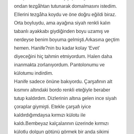
ondan tezgâhtan tutunarak domalmasını istedim.
Ellerini tezgâha koydu ve öne doğru eğildi biraz.
Orta boyluydu, ama ayağına siyah renkli kalın
tabanlı ayakkabı giydiğinden boyu uzamış ve
nerdeyse benim boyuma gelmişti.Arkasına geçtim
hemen. Hanife?nin bu kadar kolay ‘Evet’
diyeceğini hiç tahmin etmiyordum. Halen daha
inanmakta zorlanıyordum. Pantolonumu ve
külotumu indirdim.
Hanife sadece önüne bakıyordu. Çarşafının alt
kısmını altındaki bordo renkli eteğiyle beraber
tutup kaldırdım. Dizlerinin altına gelen ince siyah
çoraplar giymişti. Etekle çarşafı iyice
kaldırdığımdaysa kırmızı külotu ile
kaldı.Bembeyaz kalçalarının üzerinde kırmızı
külotlu dolgun götünü görmek bir anda sikimi