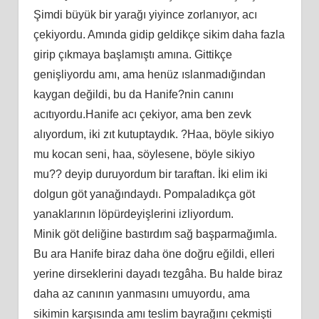
Şimdi büyük bir yarağı yiyince zorlanıyor, acı
çekiyordu. Amında gidip geldikçe sikim daha fazla
girip çıkmaya başlamıştı amına. Gittikçe
genişliyordu amı, ama henüz ıslanmadığından
kaygan değildi, bu da Hanife?nin canını
acıtıyordu.Hanife acı çekiyor, ama ben zevk
alıyordum, iki zıt kutuptaydık. ?Haa, böyle sikiyo
mu kocan seni, haa, söylesene, böyle sikiyo
mu?? deyip duruyordum bir taraftan. İki elim iki
dolgun göt yanağındaydı. Pompaladıkça göt
yanaklarının löpürdeyişlerini izliyordum.
Minik göt deliğine bastırdım sağ başparmağımla.
Bu ara Hanife biraz daha öne doğru eğildi, elleri
yerine dirseklerini dayadı tezgâha. Bu halde biraz
daha az canının yanmasını umuyordu, ama
sikimin karşısında amı teslim bayrağını çekmişti