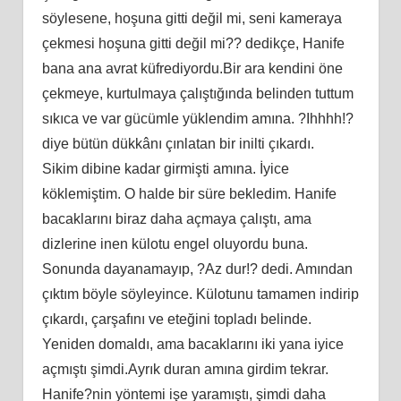
söylesene, hoşuna gitti değil mi, seni kameraya
çekmesi hoşuna gitti değil mi?? dedikçe, Hanife
bana ana avrat küfrediyordu.Bir ara kendini öne
çekmeye, kurtulmaya çalıştığında belinden tuttum
sıkıca ve var gücümle yüklendim amına. ?Ihhhh!?
diye bütün dükkânı çınlatan bir inilti çıkardı.
Sikim dibine kadar girmişti amına. İyice
köklemiştim. O halde bir süre bekledim. Hanife
bacaklarını biraz daha açmaya çalıştı, ama
dizlerine inen külotu engel oluyordu buna.
Sonunda dayanamayıp, ?Az dur!? dedi. Amından
çıktım böyle söyleyince. Külotunu tamamen indirip
çıkardı, çarşafını ve eteğini topladı belinde.
Yeniden domaldı, ama bacaklarını iki yana iyice
açmıştı şimdi.Ayrık duran amına girdim tekrar.
Hanife?nin yöntemi işe yaramıştı, şimdi daha