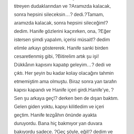
titreyen dudaklarından ve ?Aramızda kalacak,
sonra hepsini sileceksin…? dedi.?Tamam,
aramızda kalacak, sonra hepsini sileceğim!?
dedim. Hanife gözlerini kaçırırken, ona, ?Eğer
istersen şimdi yapalım, içerisi müsait!? dedim
elimle arkayı göstererek. Hanife sanki birden
cesaretlenmiş gibi, ?Bitirelim artık şu işi!
Dükkânın kapısını kapatıp geleyim…? dedi ve
çıktı. Her şeyin bu kadar kolay olacağını tahmin
etmemiştim ama olmuştu. Biraz sonra yan tarafın
kapısı kapandı ve Hanife içeri girdi.Hanife’ye, ?
Sen şu arkaya geç!? derken ben de dışarı baktım.
Gelen giden yoktu, kapıyı kilitledim ve içeri
geçtim. Hanife tezgâhın önünde ayakta
duruyordu. Bana hiç bakmıyor yan duvara
bakıyordu sadece. ?Geç şöyle, eğil!? dedim ve