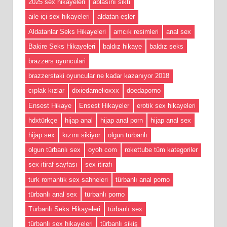
2025 sex hikayeleri
ablasını sikti
aile içi sex hikayeleri
aldatan eşler
Aldatanlar Seks Hikayeleri
amcık resimleri
anal sex
Bakire Seks Hikayeleri
baldız hikaye
baldız seks
brazzers oyunculari
brazzerstaki oyuncular ne kadar kazanıyor 2018
cıplak kızlar
dixiedamelioxxx
doedaporno
Ensest Hikaye
Ensest Hikayeler
erotik sex hikayeleri
hdxtürkçe
hijap anal
hijap anal porn
hijap anal sex
hijap sex
kızını sikiyor
olgun türbanlı
olgun türbanlı sex
oyoh com
rokettube tüm kategoriler
sex itiraf sayfası
sex itirafı
turk romantik sex sahneleri
türbanlı anal porno
türbanlı anal sex
türbanlı porno
Türbanlı Seks Hikayeleri
türbanlı sex
türbanlı sex hikayeleri
türbanlı sikiş