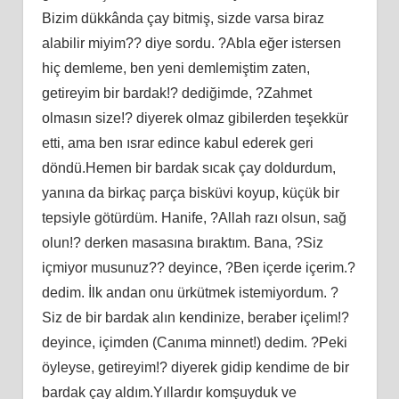
Bizim dükkânda çay bitmiş, sizde varsa biraz
alabilir miyim?? diye sordu. ?Abla eğer istersen
hiç demleme, ben yeni demlemiştim zaten,
getireyim bir bardak!? dediğimde, ?Zahmet
olmasın size!? diyerek olmaz gibilerden teşekkür
etti, ama ben ısrar edince kabul ederek geri
döndü.Hemen bir bardak sıcak çay doldurdum,
yanına da birkaç parça bisküvi koyup, küçük bir
tepsiyle götürdüm. Hanife, ?Allah razı olsun, sağ
olun!? derken masasına bıraktım. Bana, ?Siz
içmiyor musunuz?? deyince, ?Ben içerde içerim.?
dedim. İlk andan onu ürkütmek istemiyordum. ?
Siz de bir bardak alın kendinize, beraber içelim!?
deyince, içimden (Canıma minnet!) dedim. ?Peki
öyleyse, getireyim!? diyerek gidip kendime de bir
bardak çay aldım.Yıllardır komşuyduk ve