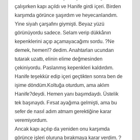
çalışırken kapı açıldı ve Hanife girdi içeri. Birden
karşımda görünce şaşırdım ve heyecanlandım.
Yine siyah çarşafını giymişti. Beyaz yüzü
görünüyordu sadece. Selam verip dükkânın
kepenklerini açıp açamayacağımı sordu. ?Ne
demek, hemen!? dedim. Anahtarları ucundan
tutarak uzattı, elinin elime değmesinden
çekiniyordu. Paslanmış kepenkleri kaldırdım.
Hanife teşekkür edip içeri geçtikten sonra ben de
işime döndüm.Koltuğa oturdum, ama aklım
Hanife?deydi. Hemen yanı başımdaydı. Üstelik
tek başınaydı. Fırsat ayağıma gelmişti, ama bu
sefer de nasıl adım atmam gerektiğine karar
veremiyordum.
Ancak kapı açılıp da yeniden onu karşımda
görünce işleri oluruna bırakmaya karar verdim. ?