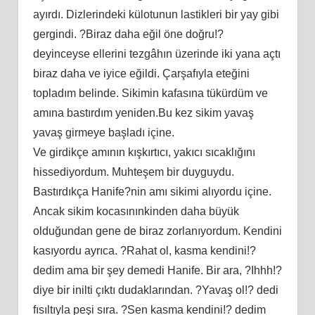
ayırdı. Dizlerindeki külotunun lastikleri bir yay gibi
gergindi. ?Biraz daha eğil öne doğru!?
deyinceyse ellerini tezgâhın üzerinde iki yana açtı
biraz daha ve iyice eğildi. Çarşafıyla eteğini
topladım belinde. Sikimin kafasına tükürdüm ve
amına bastırdım yeniden.Bu kez sikim yavaş
yavaş girmeye başladı içine.
Ve girdikçe amının kışkırtıcı, yakıcı sıcaklığını
hissediyordum. Muhteşem bir duyguydu.
Bastırdıkça Hanife?nin amı sikimi alıyordu içine.
Ancak sikim kocasınınkinden daha büyük
olduğundan gene de biraz zorlanıyordum. Kendini
kasıyordu ayrıca. ?Rahat ol, kasma kendini!?
dedim ama bir şey demedi Hanife. Bir ara, ?Ihhh!?
diye bir inilti çıktı dudaklarından. ?Yavaş ol!? dedi
fısıltıyla peşi sıra. ?Sen kasma kendini!? dedim