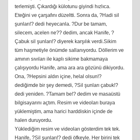
terlemişti. Çıkardığı külotunu giyindi hızlıca.
Eteğini ve çarşafını düzeltti. Sonra da, ?Hadi sil
şunları!? dedi heyecanla. ?Dur be tamam,
silecem, acelen ne?? dedim, ancak Hanife, ?
Çabuk sil şunları!? diyerek karşılık verdi.Sikim
tüm haşmetiyle önümde sallanıyordu. Döllerim ve
amının sıvıları ile kaplı sikime bakmamaya
çalışıyordu Hanife, ama ara ara gözünü dikiyordu.
Ona, ?Hepsini aldın içine, helal olsun!?
dediğimde bir şey demedi, ?Sil şunları çabuk!?
dedi yeniden. ?Tamam be!? dedim ve masaüstü
bilgisayarını açtım. Resim ve videoları buraya
yüklemiştim, ama harici harddiskin içinde de
halen duruyordu.
Yüklediğim resim ve videoları gösterdim tek tek.
Hanife, ?Sil şunları!? dedi öfkeyle. Her birini tek