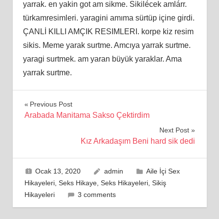
yarrak. en yakin got am sikme. Sikilécek amlárr.
türkamresimleri. yaragini amıma sürtüp içine girdi.
ÇANLİ KILLI AMÇIK RESIMLERI. korpe kiz resim
sikis. Meme yarak surtme. Amcıya yarrak surtme.
yaragi surtmek. am yaran büyük yaraklar. Ama
yarrak surtme.
Yazı
Previous Post
Arabada Manitama Sakso Çektirdim
gezinmesi
Next Post
Kız Arkadaşım Beni hard sik dedi
Ocak 13, 2020
admin
Aile İçi Sex
Hikayeleri
,
Seks Hikaye
,
Seks Hikayeleri
,
Sikiş
Hikayeleri
3 comments