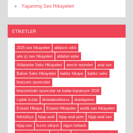
Yaşanmış Sex Hikayeleri
ETIKETLER
2025 sex hikayeleri
ablasını sikti
aile içi sex hikayeleri
aldatan eşler
Aldatanlar Seks Hikayeleri
amcık resimleri
anal sex
Bakire Seks Hikayeleri
baldız hikaye
baldız seks
brazzers oyunculari
brazzerstaki oyuncular ne kadar kazanıyor 2018
cıplak kızlar
dixiedamelioxxx
doedaporno
Ensest Hikaye
Ensest Hikayeler
erotik sex hikayeleri
hdxtürkçe
hijap anal
hijap anal porn
hijap anal sex
hijap sex
kızını sikiyor
olgun türbanlı