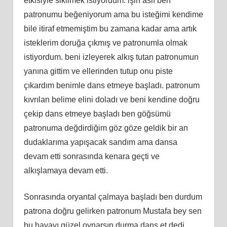
etkisiyle sikilmek istiyordum. işin aslı ben
patronumu beğeniyorum ama bu isteğimi kendime
bile itiraf etmemiştim bu zamana kadar ama artık
isteklerim doruğa çıkmış ve patronumla olmak
istiyordum. beni izleyerek alkış tutan patronumun
yanına gittim ve ellerinden tutup onu piste
çıkardım benimle dans etmeye başladı. patronum
kıvrılan belime elini doladı ve beni kendine doğru
çekip dans etmeye başladı ben göğsümü
patronuma değdirdiğim göz göze geldik bir an
dudaklarıma yapışacak sandım ama dansa
devam etti sonrasında kenara geçti ve
alkışlamaya devam etti.
Sonrasında oryantal çalmaya başladı ben durdum
patrona doğru gelirken patronum Mustafa bey sen
bu havayı güzel oynarsın durma dans et dedi