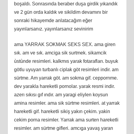
boşaldı. Sonrasında beraber duşa girdik yıkandık
ve 2 gün orda kaldık ve sikildim devamını bir
sonraki hikayemde anlatacağım eğer
yayınlarsanız. yayınlarsanız sevinirim
ama YARRAK SOKMAK SEKS SEX. ama giren
sık. am ve sık. amciga sik surtmek. sikamcik
ùstùnde resimleri. kalkmıs yarak fotarafları. buyuk
götlu uyuyan turbanlı ciplak göt resimleri indir. am
sürtme. Am yarrak göt. am sokma gif. ceppornme.
dev yarakla hareketli pornolar. yarak resmi indir.
azerı sıkısı gıf ındır. am yaragi eliylen koysun
amina resimler. ama sik sürtme resimleri. at yarrak
hareketli gif. hareketli sikiş yakın çekim. yakin
cekim porna resimler. Yarrak ama surten hareketli
resimler. am sürtme gifleri. amcıga yavaş yaran