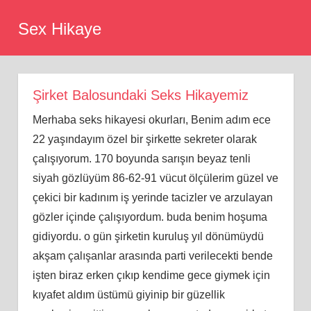
Skip
Sex Hikaye
to
content
Şirket Balosundaki Seks Hikayemiz
Merhaba seks hikayesi okurları, Benim adım ece
22 yaşındayım özel bir şirkette sekreter olarak
çalışıyorum. 170 boyunda sarışın beyaz tenli
siyah gözlüyüm 86-62-91 vücut ölçülerim güzel ve
çekici bir kadınım iş yerinde tacizler ve arzulayan
gözler içinde çalışıyordum. buda benim hoşuma
gidiyordu. o gün şirketin kuruluş yıl dönümüydü
akşam çalışanlar arasında parti verilecekti bende
işten biraz erken çıkıp kendime gece giymek için
kıyafet aldım üstümü giyinip bir güzellik