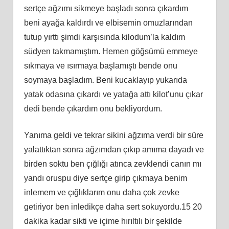
sertçe ağzımı sikmeye başladı sonra çıkardım
beni ayağa kaldırdı ve elbisemin omuzlarından
tutup yırttı şimdi karşısında kilodum’la kaldım
südyen takmamıştım. Hemen göğsümü emmeye
sıkmaya ve ısırmaya başlamıştı bende onu
soymaya başladım. Beni kucaklayıp yukarıda
yatak odasına çıkardı ve yatağa attı kilot’unu çıkar
dedi bende çıkardım onu bekliyordum.
Yanıma geldi ve tekrar sikini ağzıma verdi bir süre
yalattıktan sonra ağzımdan çıkıp amıma dayadı ve
birden soktu ben çığlığı atınca zevklendi canın mı
yandı oruspu diye sertçe girip çıkmaya benim
inlemem ve çığlıklarım onu daha çok zevke
getiriyor ben inledikçe daha sert sokuyordu.15 20
dakika kadar sikti ve içime hırıltılı bir şekilde