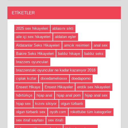
ETIKETLER
2025 sex hikayeleri
ablasını sikti
aile içi sex hikayeleri
aldatan eşler
Aldatanlar Seks Hikayeleri
amcık resimleri
anal sex
Bakire Seks Hikayeleri
baldız hikaye
baldız seks
brazzers oyunculari
brazzerstaki oyuncular ne kadar kazanıyor 2018
cıplak kızlar
dixiedamelioxxx
doedaporno
Ensest Hikaye
Ensest Hikayeler
erotik sex hikayeleri
hdxtürkçe
hijap anal
hijap anal porn
hijap anal sex
hijap sex
kızını sikiyor
olgun türbanlı
olgun türbanlı sex
oyoh com
rokettube tüm kategoriler
sex itiraf sayfası
sex itirafı