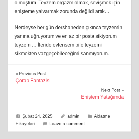
olmuştum. Teyzem orgazm olmak, sevişmek için
enişteme yalvarmak zorunda değildi artık…
Nerdeyse her gün dershaneden çıkınca teyzemin
yanına uğruyorum ve en az bir posta sikiyorum
teyzemi… İleride evlensem bile teyzemi
sikmekten vazgeçebileceğimi sanmıyorum.
Yazı
Previous Post
Çorap Fantazisi
gezinmesi
Next Post
Eniştem Yatağımda
Şubat 24, 2025
admin
Aldatma
Hikayeleri
Leave a comment