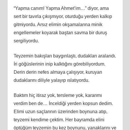
“Yapma canım! Yapma Ahmet’im…” diyor, ama
sert bir tavırla çıkışmıyor, oturduğu yerden kalkıp
gitmiyordu. Arsız elimin okşamalarına minik
engellemeler koyarak baştan savma bir duruş
sergiliyordu.
Teyzemin bakışları baygınlaştı, dudakları aralandı.
İri göğüslerinin inip kalktığını görebiliyordum.
Derin derin nefes almaya çalışıyor, kuruyan
dudaklarını diliyle yalayıp ıslatıyordu.
Baktım hiç itiraz yok, tersleme yok, kararımı
verdim ben de… İnceldiği yerden kopsun dedim.
Elimi uzun saçlarının üzerinden boynuna atıp,
teyzemi kendime çektim. Her bayramda elini
öptüğüm teyzemin bu kez boynunu, yanaklarını ve