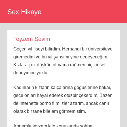
Skip
Sex Hikaye
to
content
Teyzem Sevim
Geçen yıl liseyi bitirdim. Herhangi bir üniversiteye
giremedim ve bu yıl şansımı yine deneyeceğim.
Kızlara çok düşkün olmama rağmen hiç cinsel
deneyimim yoktu.
Kadınların kızların kalçalarına göğüslerine bakar,
gece onları hayal ederek otuzbir çekerdim. Bazen
de internette porno film izler azarım, ancak canlı
olarak bir tane bile am görmemiştim.
Annemle teyzem kilo konusunda sohbet