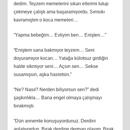
dedim. Teyzem memelerini sıkan ellerimi tutup
çekmeye çalıştı ama başaramıyordu. Sımsıkı
kavramıştım o koca memeleri…
“Yapma bebeğim… Evliyim ben… Enişten…”
“Eniştem sana bakmıyor teyzem… Seni
doyuramıyor kocan… Yatağa külotsuz girdiğin
halde sikmiyor seni… Açsın sen… Sekse
susamışsın, aşka hasretsin.”
“Ne? Nasıl? Nerden biliyorsun sen?” dedi
şaşkınlıkla… Bana engel olmaya çalışmayı
bırakmıştı.
“Dün annemle konuşuyordunuz. Derdini
anlatıyordun. Bırak derdine derman olayım. Bırak