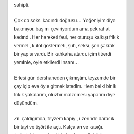
sahipti.
Çok da seksi kadındı doğrusu… Yeğeniyim diye
bakmıyor, başımı çeviriyordum ama pek rahat
kadındı. Her hareketi faul, her oturuşu kalkışı frikik
vermeli, külot göstermeli, şuh, seksi, şen şakrak
bir yapısı vardı. Bir kahkaha atardı, içim titrerdi
yeminle, öyle etkilerdi insanı…
Ertesi gün dershaneden çıkmıştım, teyzemde bir
çay içip eve öyle gitmek istedim. Hem belki bir iki
frikik yakalarım, otuzbir malzemesi yaparım diye
düşündüm.
Zili çaldığımda, teyzem kapıyı, üzerinde daracık
bir tayt ve tişört ile açtı. Kalçaları ve kasığı,