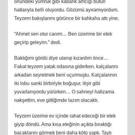
önündeki yumruk gibi kabarık amcığı bütün
hatlarıyla belli oluyordu. Gözümü ayıramıyordum.
Teyzem bakışlarımı görünce bir kahkaha attı yine,
“Ahmet sen otur canım… Ben üzerime bir etek
geçirip geleyim.” dedi.
Baktığımı gördü diye utanıp kızardım önce…
Fakat teyzem yatak odasına giderken, kalçalarını
arkadan seyretmek beni uçurmuştu. Kalçalarının
iki lobu sanki birbiriyle boğuşur, itişir gibi
yuvarlanıyordu yürürken… O sahneyi hafızama
nakşettim, eve gittiğimde lazım olacaktı.
Teyzem üzerine ev içinde rahat edeceği bir etek
giyip döndü. Ama kısa eteğinin açıkta bıraktığı
bacaklarını görmek beni daha kötü yaptı. Taytı