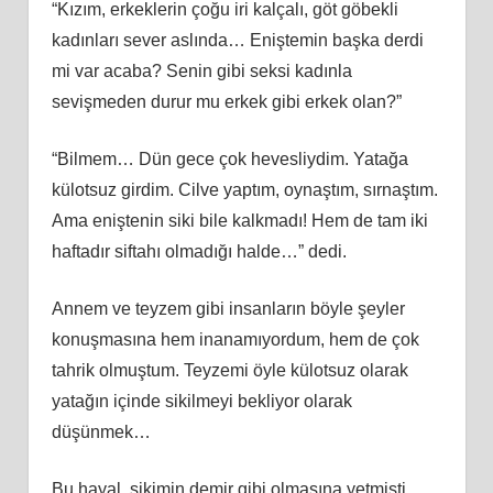
“Kızım, erkeklerin çoğu iri kalçalı, göt göbekli
kadınları sever aslında… Eniştemin başka derdi
mi var acaba? Senin gibi seksi kadınla
sevişmeden durur mu erkek gibi erkek olan?”
“Bilmem… Dün gece çok hevesliydim. Yatağa
külotsuz girdim. Cilve yaptım, oynaştım, sırnaştım.
Ama eniştenin siki bile kalkmadı! Hem de tam iki
haftadır siftahı olmadığı halde…” dedi.
Annem ve teyzem gibi insanların böyle şeyler
konuşmasına hem inanamıyordum, hem de çok
tahrik olmuştum. Teyzemi öyle külotsuz olarak
yatağın içinde sikilmeyi bekliyor olarak
düşünmek…
Bu hayal, sikimin demir gibi olmasına yetmişti.