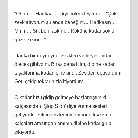
“Ohhh…. Harikaa…” diye inledi teyzem… “Çok
zevk alıyorum şu anda bebeğim… Harikasın…
Mmm… Sik beni aşkım… Köküne kadar sok o
güzel sikini…”
Harika bir duyguydu, zevkten ve heyecandan
ölecek gibiydim. Biraz daha ittim, dibine kadar,
taşaklarıma kadar içine girdi. Zevkten uçuyordum.
Geri çekip tekrar hızla itiyordum.
O kadar hızlı gidip gelmeye başlamıştım ki,
kalçasından ‘Şlop Şlop’ diye vurma sesleri
geliyordu. Sikim gözlerimin önünde teyzemin
kalçaları arasından amının dibine kadar girip
çıkıyordu.