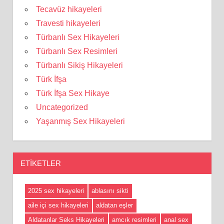
Tecavüz hikayeleri
Travesti hikayeleri
Türbanlı Sex Hikayeleri
Türbanlı Sex Resimleri
Türbanlı Sikiş Hikayeleri
Türk İfşa
Türk İfşa Sex Hikaye
Uncategorized
Yaşanmış Sex Hikayeleri
ETIKETLER
2025 sex hikayeleri
ablasını sikti
aile içi sex hikayeleri
aldatan eşler
Aldatanlar Seks Hikayeleri
amcık resimleri
anal sex