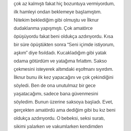
çok az kalmıştı fakat hiç bozuntuya vermiyordum,
ilk hamleyi ondan beklemeye başlamıştım.
Nitekim beklediğim gibi olmuştu ve İlknur
dudaklarıma yapışmıştı. Çok amatörce
öpüşüyordu fakat beni oldukça azdırıyordu. Kısa
bir süre öpüştükten sonra “Seni içimde istiyorum,
aşkım” diye fısıldadı. Kucakladığım gibi yatak
odama götürdüm ve yatağıma fırlattım. Sakso
çekmesini isteyerek altımdaki eşofmanı sıyırdım.
İlknur bunu ilk kez yapacağını ve çok çekindiğini
söyledi. Ben de ona unutulmaz bir gece
yaşatacağımı, sadece bana güvenmesini
söyledim. Bunun üzerine saksoya başladı. Evet,
gerçekten amatördü ama dediğim gibi bu kız beni
oldukça azdırıyordu. O bebeksi, seksi suratı,
sikimi yalarken ve vakumlarken kendimden