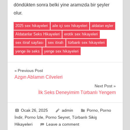
döndükten sonra belki yine aramızda bir şeyler
olur.
2025 sex hikayeleri
aile içi sex hikayeleri
aldatan eşler
Aldatanlar Seks Hikayeleri
erotik sex hikayeleri
sex itiraf sayfası
sex itirafı
türbanlı sex hikayeleri
yenge ile seks
yenge sex hikayeleri
Yazı
Previous Post
Azgın Ablamın Cilveleri
gezinmesi
Next Post
İlk Seks Deneyimim Türbanlı Yengem
Ocak 26, 2025
admin
Porno
,
Porno
İndir
,
Porno İzle
,
Porno Seyret
,
Türbanlı Sikiş
Hikayeleri
Leave a comment