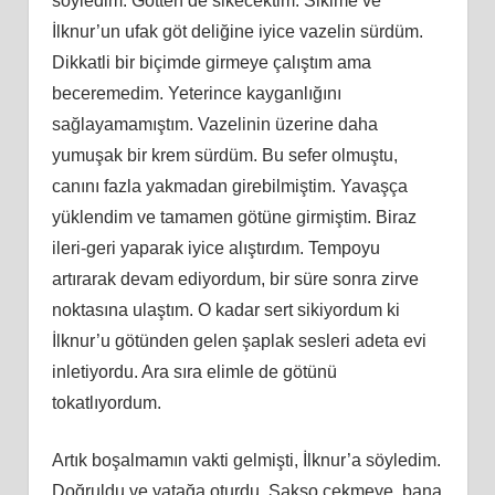
söyledim. Götten de sikecektim. Sikime ve
İlknur’un ufak göt deliğine iyice vazelin sürdüm.
Dikkatli bir biçimde girmeye çalıştım ama
beceremedim. Yeterince kayganlığını
sağlayamamıştım. Vazelinin üzerine daha
yumuşak bir krem sürdüm. Bu sefer olmuştu,
canını fazla yakmadan girebilmiştim. Yavaşça
yüklendim ve tamamen götüne girmiştim. Biraz
ileri-geri yaparak iyice alıştırdım. Tempoyu
artırarak devam ediyordum, bir süre sonra zirve
noktasına ulaştım. O kadar sert sikiyordum ki
İlknur’u götünden gelen şaplak sesleri adeta evi
inletiyordu. Ara sıra elimle de götünü
tokatlıyordum.
Artık boşalmamın vakti gelmişti, İlknur’a söyledim.
Doğruldu ve yatağa oturdu. Sakso çekmeye, bana