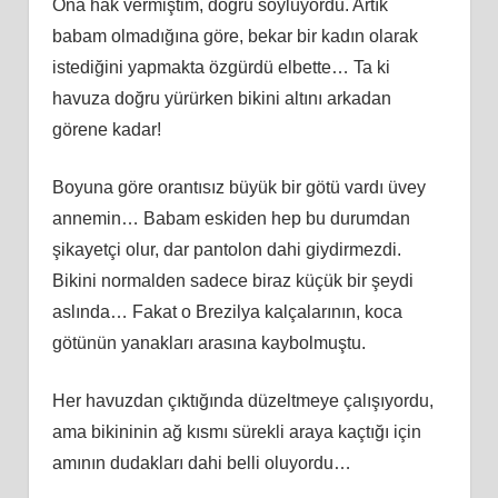
Ona hak vermiştim, doğru söylüyordu. Artık
babam olmadığına göre, bekar bir kadın olarak
istediğini yapmakta özgürdü elbette… Ta ki
havuza doğru yürürken bikini altını arkadan
görene kadar!
Boyuna göre orantısız büyük bir götü vardı üvey
annemin… Babam eskiden hep bu durumdan
şikayetçi olur, dar pantolon dahi giydirmezdi.
Bikini normalden sadece biraz küçük bir şeydi
aslında… Fakat o Brezilya kalçalarının, koca
götünün yanakları arasına kaybolmuştu.
Her havuzdan çıktığında düzeltmeye çalışıyordu,
ama bikininin ağ kısmı sürekli araya kaçtığı için
amının dudakları dahi belli oluyordu…