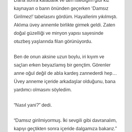
Daha sonra kalabalık ve tam istediğim gibi kız
kaynayan o barın önünden geçerken ‘Damsız
Girilmez!’ tabelasını gördüm. Hayallerim yıkılmıştı.
Aklıma üvey annemle birlikte girmek geldi. Zaten
doğal güzelliği ve minyon yapısı sayesinde
otuzbeş yaşlarında filan görünüyordu.
Ben de onun aksine uzun boylu, iri kıyım ve
saçları erken beyazlamış bir gençtim. Görenler
anne oğul değil de abla kardeş zannederdi hep…
Üvey anneme içeride arkadaşlar olduğunu, bana
yardımcı olmasını söyledim.
“Nasıl yani?” dedi.
“Damsız girilmiyormuş. İki sevgili gibi davranalım,
kapıyı geçtikten sonra içeride dalgamıza bakarız.”