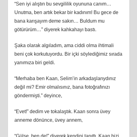
“Sen iyi alıştın bu sevgililik oyununa canım…
Unutma, ben artık bekar bir kadınım! Bu gece de
bana karışayım deme sakın… Buldum mu
götürürüm…” diyerek kahkahayı bastı.
Şaka olarak algıladım, ama ciddi olma ihtimali
beni çok korkutuyordu. Bir içki söylediğimiz sırada
yanımıza biri geldi.
“Merhaba ben Kaan, Selim’in arkadaşlarıydınız
değil mi? Emir olmalısınız, bana fotoğrafınızı
göndermişti.” deyince,
“Evet!” dedim ve tokalaştık. Kaan sonra üvey
anneme dönünce, üvey annem,
“Gülse, ben de!” diyerek kendini tanıttı. Kaan bizi