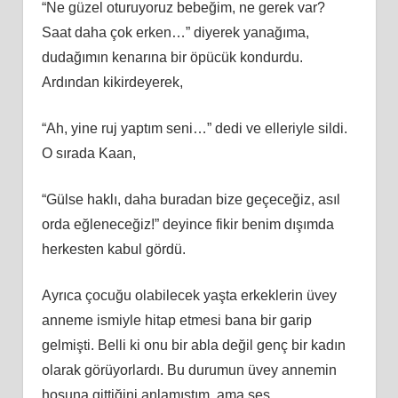
“Ne güzel oturuyoruz bebeğim, ne gerek var?
Saat daha çok erken…” diyerek yanağıma,
dudağımın kenarına bir öpücük kondurdu.
Ardından kikirdeyerek,
“Ah, yine ruj yaptım seni…” dedi ve elleriyle sildi.
O sırada Kaan,
“Gülse haklı, daha buradan bize geçeceğiz, asıl
orda eğleneceğiz!” deyince fikir benim dışımda
herkesten kabul gördü.
Ayrıca çocuğu olabilecek yaşta erkeklerin üvey
anneme ismiyle hitap etmesi bana bir garip
gelmişti. Belli ki onu bir abla değil genç bir kadın
olarak görüyorlardı. Bu durumun üvey annemin
hoşuna gittiğini anlamıştım, ama ses