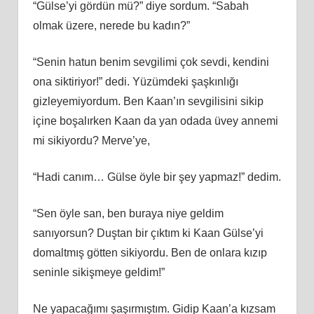
“Gülse’yi gördün mü?” diye sordum. “Sabah
olmak üzere, nerede bu kadın?”
“Senin hatun benim sevgilimi çok sevdi, kendini
ona siktiriyor!” dedi. Yüzümdeki şaşkınlığı
gizleyemiyordum. Ben Kaan’ın sevgilisini sikip
içine boşalırken Kaan da yan odada üvey annemi
mi sikiyordu? Merve’ye,
“Hadi canım… Gülse öyle bir şey yapmaz!” dedim.
“Sen öyle san, ben buraya niye geldim
sanıyorsun? Duştan bir çıktım ki Kaan Gülse’yi
domaltmış götten sikiyordu. Ben de onlara kızıp
seninle sikişmeye geldim!”
Ne yapacağımı şaşırmıştım. Gidip Kaan’a kızsam