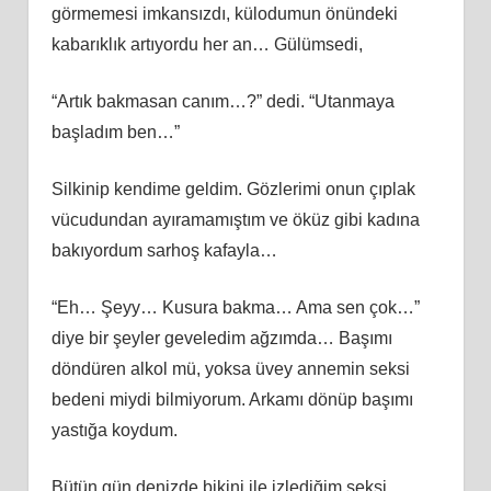
görmemesi imkansızdı, külodumun önündeki
kabarıklık artıyordu her an… Gülümsedi,
“Artık bakmasan canım…?” dedi. “Utanmaya
başladım ben…”
Silkinip kendime geldim. Gözlerimi onun çıplak
vücudundan ayıramamıştım ve öküz gibi kadına
bakıyordum sarhoş kafayla…
“Eh… Şeyy… Kusura bakma… Ama sen çok…”
diye bir şeyler geveledim ağzımda… Başımı
döndüren alkol mü, yoksa üvey annemin seksi
bedeni miydi bilmiyorum. Arkamı dönüp başımı
yastığa koydum.
Bütün gün denizde bikini ile izlediğim seksi