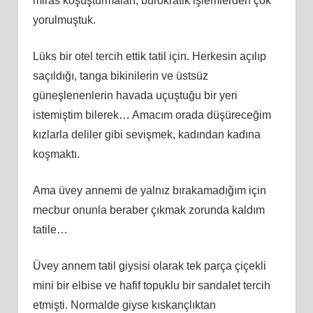
miras koşuşturmaları, bürokratik işlemlerden çok
yorulmuştuk.
Lüks bir otel tercih ettik tatil için. Herkesin açılıp
saçıldığı, tanga bikinilerin ve üstsüz
güneşlenenlerin havada uçuştuğu bir yeri
istemiştim bilerek… Amacım orada düşüreceğim
kızlarla deliler gibi sevişmek, kadından kadına
koşmaktı.
Ama üvey annemi de yalnız bırakamadığım için
mecbur onunla beraber çıkmak zorunda kaldım
tatile…
Üvey annem tatil giysisi olarak tek parça çiçekli
mini bir elbise ve hafif topuklu bir sandalet tercih
etmişti. Normalde giyse kıskançlıktan