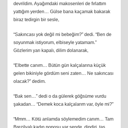
devrildim. Ayağımdaki makosenleri de fırlattım
yattığım yerden… Gülse bana kaçamak bakarak
biraz tedirgin bir sesle,
“Sakıncası yok değil mi bebeğim?” dedi. “Ben de
soyunmak istiyorum, elbiseyle yatamam.”
Gözlerim yarı kapalı, dilim dolanarak,
“Elbette canım… Bütün gün kalçalarına küçük
gelen bikiniyle gördüm seni zaten… Ne sakıncası
olacak?” dedim.
“Bak sen…” dedi o da gülerek göğsüme vurdu
şakadan… “Demek koca kalçalarım var, öyle mi?”
“Mmm… Kötü anlamda söylemedim canım… Tam
Brezilyalı kadın poposu var sende, dipdiri, taş