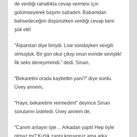
de verdiği rahatlıkla cevap vermesi için
gülümseyerek başımı salladım. Babamdan
bahsedeceğini düşünürken verdiği cevap beni
şok etti!
“Alparslan diye biriydi. Lise sondayken sevgili
olmuştuk. Bir gün okul çıkışı onun evinde seviştik!
İlk seks deneyimimdi.” dedi. Sinan,
“Bekaretini orada kaybettin yani?” diye sordu.
Üvey annem,
“Hayır, bekaretimi vermedim!” deyince Sinan
sorularını üsteledi. Üvey annem de,
“Canım anlayın işte… Arkadan yaptı! Hep öyle
olmaz mı? Kızlık zarını koruyoruz ama arka