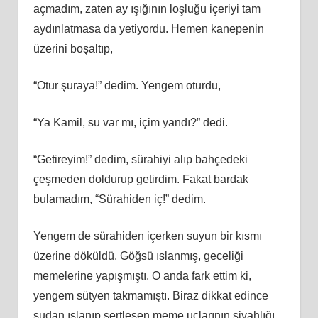
açmadım, zaten ay ışığının loşluğu içeriyi tam
aydınlatmasa da yetiyordu. Hemen kanepenin
üzerini boşaltıp,
“Otur şuraya!” dedim. Yengem oturdu,
“Ya Kamil, su var mı, içim yandı?” dedi.
“Getireyim!” dedim, sürahiyi alıp bahçedeki
çeşmeden doldurup getirdim. Fakat bardak
bulamadım, “Sürahiden iç!” dedim.
Yengem de sürahiden içerken suyun bir kısmı
üzerine döküldü. Göğsü ıslanmış, geceliği
memelerine yapışmıştı. O anda fark ettim ki,
yengem sütyen takmamıştı. Biraz dikkat edince
sudan ıslanıp sertleşen meme uçlarının siyahlığı