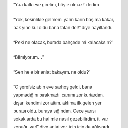
“Yaa kalk eve girelim, böyle olmaz!” dedim.
“Yok, kesinlikle gelmem, yarın karın başıma kakar,
bak yine kul oldu bana falan der!” diye hayıflandı.
“Peki ne olacak, burada bahçede mi kalacaksın?”
“Bilmiyorum…”
“Sen hele bir anlat bakayım, ne oldu?”
“O şerefsiz abin eve sarhoş geldi, bana
yapmadığını bırakmadı, canımı zor kurtardım,
dışarı kendimi zor attım, aklıma ilk gelen yer
burası oldu, buraya sığındım. Gece yarısı
sokaklarda bu halimle nasıl gezebilirdim, iti var
kopuğu var!” diye anlatıyor, için için de ağlıyordu.