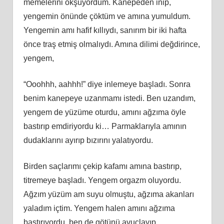
memelerini okşuyordum. Kanepeden inip,
yengemin önünde çöktüm ve amına yumuldum.
Yengemin amı hafif kıllıydı, sanırım bir iki hafta
önce traş etmiş olmalıydı. Amına dilimi değdirince,
yengem,
“Ooohhh, aahhh!” diye inlemeye başladı. Sonra
benim kanepeye uzanmamı istedi. Ben uzandım,
yengem de yüzüme oturdu, amını ağzıma öyle
bastırıp emdiriyordu ki… Parmaklarıyla amının
dudaklarını ayırıp bızırını yalatıyordu.
Birden saçlarımı çekip kafamı amına bastırıp,
titremeye başladı. Yengem orgazm oluyordu.
Ağzım yüzüm am suyu olmuştu, ağzıma akanları
yaladım içtim. Yengem halen amını ağzıma
bastırıyordu, ben de götünü avuçlayıp,