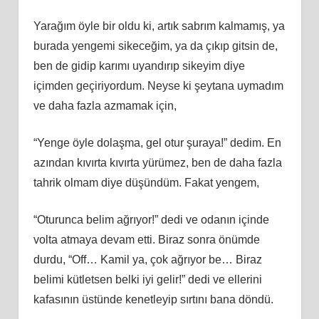
Yarağım öyle bir oldu ki, artık sabrım kalmamış, ya
burada yengemi sikeceğim, ya da çıkıp gitsin de,
ben de gidip karımı uyandırıp sikeyim diye
içimden geçiriyordum. Neyse ki şeytana uymadım
ve daha fazla azmamak için,
“Yenge öyle dolaşma, gel otur şuraya!” dedim. En
azından kıvırta kıvırta yürümez, ben de daha fazla
tahrik olmam diye düşündüm. Fakat yengem,
“Oturunca belim ağrıyor!” dedi ve odanın içinde
volta atmaya devam etti. Biraz sonra önümde
durdu, “Off… Kamil ya, çok ağrıyor be… Biraz
belimi kütletsen belki iyi gelir!” dedi ve ellerini
kafasının üstünde kenetleyip sırtını bana döndü.