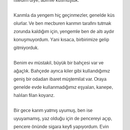
istedim diye, abimle küsmüştük.
Karımla da yengem hiç geçinmezler, genelde küs
olurlar. Ve ben mecburen karımın tarafını tutmak
zorunda kaldığım için, yengemle ben de altı aydır
konuşmuyordum. Yani kısaca, birbirimize gelip
gitmiyorduk.
Benim ev müstakil, büyük bir bahçesi var ve
ağaçlık. Bahçede ayrıca kiler gibi kullandığımız
geniş bir odadan ibaret müştemilat var. Oraya
genelde evde kullanmadığımız eşyaları, kanepe,
halıları filan koyarız.
Bir gece karım yatmış uyumuş, ben ise
uyuyamamış, yaz olduğu için de pencereyi açıp,
pencere önünde sigara keyfi yapıyordum. Evin