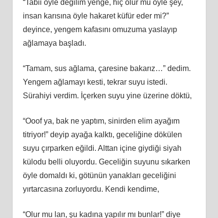
“Tabii öyle değilim yenge, hiç olur mu öyle şey,
insan karısına öyle hakaret küfür eder mi?”
deyince, yengem kafasını omuzuma yaslayıp
ağlamaya başladı.
“Tamam, sus ağlama, çaresine bakarız…” dedim.
Yengem ağlamayı kesti, tekrar suyu istedi.
Sürahiyi verdim. İçerken suyu yine üzerine döktü,
“Ooof ya, bak ne yaptım, sinirden elim ayağım
titriyor!” deyip ayağa kalktı, geceliğine dökülen
suyu çırparken eğildi. Alttan içine giydiği siyah
külodu belli oluyordu. Geceliğin suyunu sıkarken
öyle domaldı ki, götünün yanakları geceliğini
yırtarcasına zorluyordu. Kendi kendime,
“Olur mu lan, şu kadına yapılır mı bunlar!” diye