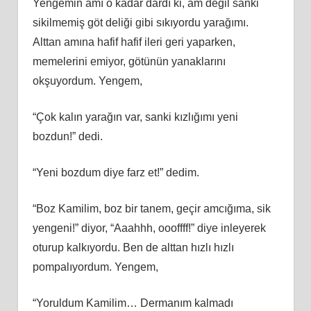
Yengemin amı o kadar dardı ki, am değil sanki
sikilmemiş göt deliği gibi sıkıyordu yarağımı.
Alttan amına hafif hafif ileri geri yaparken,
memelerini emiyor, götünün yanaklarını
okşuyordum. Yengem,
“Çok kalın yarağın var, sanki kızlığımı yeni
bozdun!” dedi.
“Yeni bozdum diye farz et!” dedim.
“Boz Kamilim, boz bir tanem, geçir amcığıma, sik
yengeni!” diyor, “Aaahhh, oooffff!” diye inleyerek
oturup kalkıyordu. Ben de alttan hızlı hızlı
pompalıyordum. Yengem,
“Yoruldum Kamilim… Dermanım kalmadı